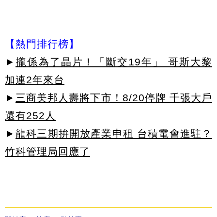
【熱門排行榜】
►
攏係為了晶片！「斷交19年」 哥斯大黎
加連2年來台
►
三商美邦人壽將下市！8/20停牌 千張大戶
還有252人
►
龍科三期拚開放產業申租 台積電會進駐？
竹科管理局回應了