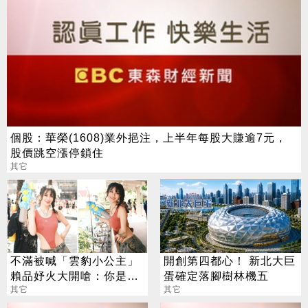
個股：華榮(1608)業外挹注，上半年每股大賺逾7元，
股價跳空漲停鎖住
其它
不滿被喊「雲豹小公主」
開創第四都心！ 新北大巨
賴品妤火大開嗆：你是奴
蛋確定落腳樹林機五
才命？
其它
其它