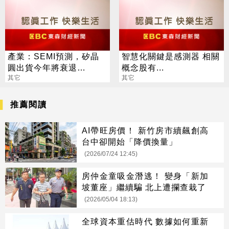
產業：SEMI預測，矽晶
智慧化關鍵是感測器 相關
圓出貨今年將衰退
概念股有...
14.1%，明年起回春，後
其它
其它
年再度創新高
推薦閱讀
AI帶旺房價！ 新竹房市續飆創高
台中卻開始「降價換量」
(2026/07/24 12:45)
房仲金童吸金潛逃！ 變身「新加
坡董座」繼續騙 北上遭攔查栽了
(2026/05/04 18:13)
全球資本重估時代 數據如何重新