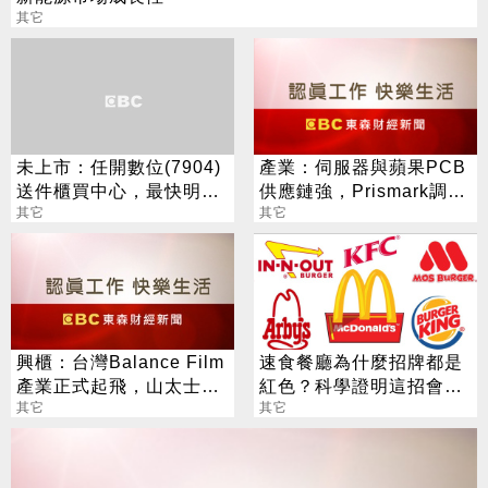
其它
未上市：任開數位(7904)
產業：伺服器與蘋果PCB
送件櫃買中心，最快明年
供應鏈強，Prismark調升
1月中下旬登興櫃
其它
今年全球產值預估至
其它
19.3%、6.2%
興櫃：台灣Balance Film
速食餐廳為什麼招牌都是
產業正式起飛，山太士H2
紅色？科學證明這招會讓
起量產，擴增新產線專線
其它
你荷包大傷！
其它
專用