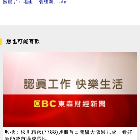
關鍵字：
地產
、
碧桂園
、
afp
您也可能喜歡
興櫃：松川精密(7788)興櫃首日開盤大漲逾九成，看好
新能源市場成長性