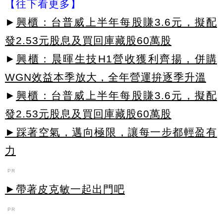
【往下看更多】
►
興櫃：台普威上半年每股賺3.6元，擬配
發2.53元股息及買回庫藏股60萬股
►
興櫃：晨暉生技H1營收獲利齊揚，併購
WGN效益本季放大，全年營運拚逐季升溫
►
興櫃：台普威上半年每股賺3.6元，擬配
發2.53元股息及買回庫藏股60萬股
►踩著空氣，邁向極限，讓每一步都輕盈有
力
PR
►帶著皮克敏一起出門吧
PR