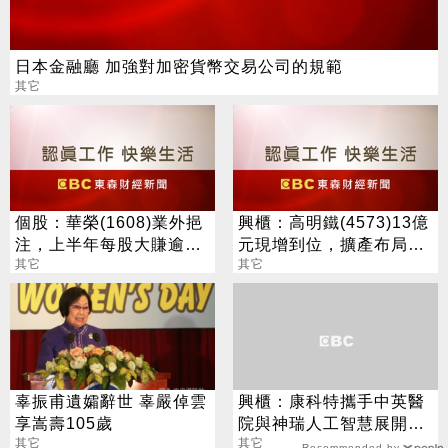
日本金融廳 加強對加密貨幣交易公司的規範
其它
個股：華榮(1608)業外挹
興櫃：高明鐵(4573)13億
注，上半年每股大賺逾7
元現增到位，擴產布局AI
元，股價跳空漲停鎖住
其它
高速光互連量產商機
其它
辜振甫遺孀辭世 辜嚴倬雲
興櫃：康科特攜手中英醫
享嵩壽105歲
院與神瑞人工智慧展開策
其它
略合作，導入LDCT AI判
其它
Recommended by