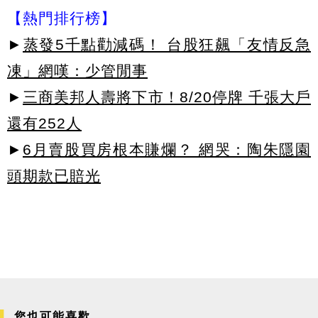
【熱門排行榜】
►
蒸發5千點勸減碼！ 台股狂飆「友情反急
凍」網嘆：少管閒事
►
三商美邦人壽將下市！8/20停牌 千張大戶
還有252人
►
6月賣股買房根本賺爛？ 網哭：陶朱隱園
頭期款已賠光
您也可能喜歡