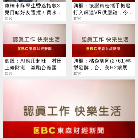
康橋車隊學生昏迷指數3
興櫃：振躍精密攜手振發
兒目睹好友遭撞！賈永
打入輝達VR供應鏈，今年
婕：好心痛
其它
伺服器滑軌業務拚倍增
其它
個股：AI應用超旺，村田
興櫃：橘焱胡同(2761)轉
上修財測，激勵台廠國巨
型發酵，台、美H2續展
*、華新科等股價歡慶亮燈
其它
店，2028年預計達百店目
其它
標