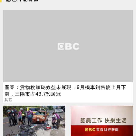
產業：貨物稅加碼效益未展現，9月機車銷售較上月下
滑，三陽市占43.7%居冠
其它