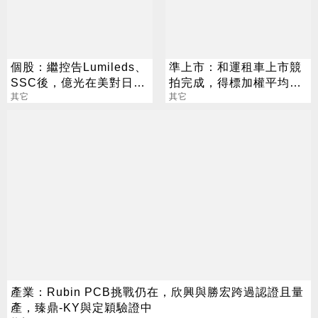
個股：繼控告Lumileds、
準上市：和運租車上市競
SSC後，億光在美對日亞
拍完成，得標加權平均價
化提起LED專利侵權訴訟
其它
47.11元，超額認購1.88
其它
倍
產業：Rubin PCB挑戰仍在，欣興與勝宏跨過認證且量
產，臻鼎-KY與定穎驗證中