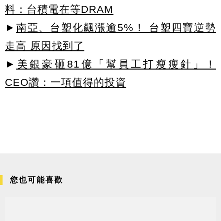
料：台積電在等DRAM
►
南亞、台塑化飆漲逾5%！ 台塑四寶逆勢
走高 原因找到了
►
美銀豪砸81億「幫員工打瘦瘦針」！
CEO讚：一項值得的投資
您也可能喜歡