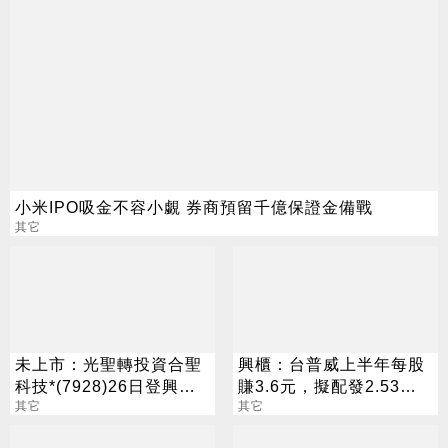
小米IPO吸金不容小覷 券商預留千億保證金備戰
其它
未上市：光聖轉投資合聖
興櫃：台普威上半年每股
科技*(7928)26日登興
賺3.6元，擬配發2.53元
櫃，參考價每股120元
其它
股息及買回庫藏股60萬股
其它