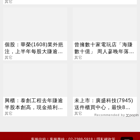
其它
個股：華榮(1608)業外挹
曾擁數十家電玩店「海賺
注，上半年每股大賺逾7
數十億」 周人蔘晚年落魄
元，股價跳空漲停鎖住
其它
連看病老本都沒了
其它
興櫃：泰創工程去年賺逾
未上市：廣盛科技(7945)
半股本創高，現金殖利率
送件櫃買中心，最快8月
逾5％，估今年業績再攀
其它
中登錄興櫃
其它
Recommended by
高峰
客服信箱
｜客服專線：02-2388-5918｜
隱私權政策