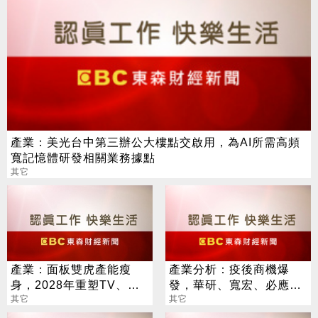
產業：美光台中第三辦公大樓點交啟用，為AI所需高頻
寬記憶體研發相關業務據點
其它
產業：面板雙虎產能瘦
產業分析：疫後商機爆
身，2028年重塑TV、監
發，華研、寬宏、必應及
視器、筆電三大面板供需
其它
寬魚增添營運動能
其它
版圖