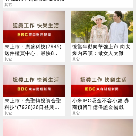
其它
未上市：廣盛科技(7945)
憶當年勸向華強上市 向太
送件櫃買中心，最快8月
爆內幕嘆：做女人太難
中登錄興櫃
其它
其它
未上市：光聖轉投資合聖
小米IPO吸金不容小覷 券
科技*(7928)26日登興
商預留千億保證金備戰
櫃，參考價每股120元
其它
其它