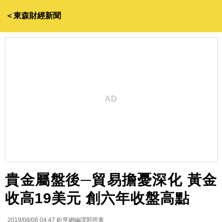
＜東森財經新聞
貴金屬盤後─貿易擔憂深化 黃金
收高19美元 創六年收盤高點
2019/08/06 04:47
鉅亨網編譯郭照青