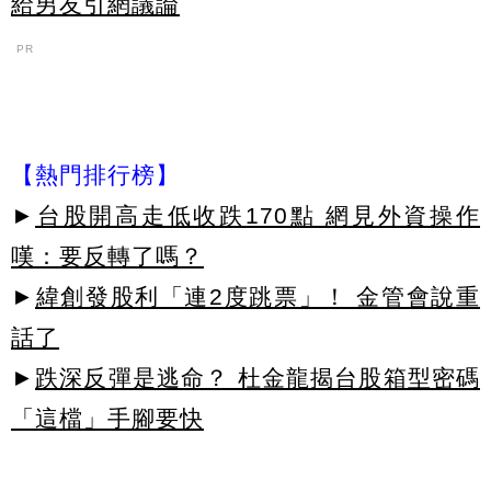
給男友引網議論
PR
【熱門排行榜】
►
台股開高走低收跌170點 網見外資操作
嘆：要反轉了嗎？
►
緯創發股利「連2度跳票」！ 金管會說重
話了
►
跌深反彈是逃命？ 杜金龍揭台股箱型密碼
「這檔」手腳要快