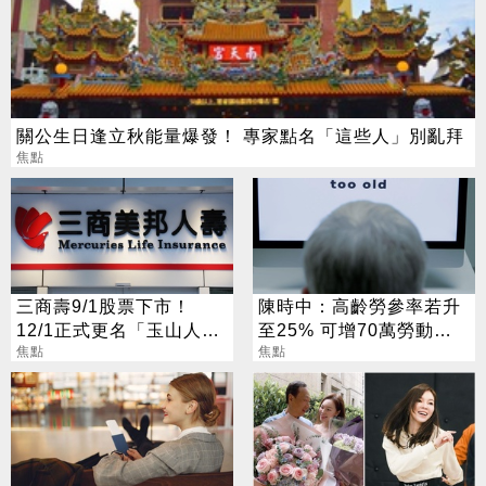
關公生日逢立秋能量爆發！ 專家點名「這些人」別亂拜
焦點
三商壽9/1股票下市！
陳時中：高齡勞參率若升
12/1正式更名「玉山人
至25% 可增70萬勞動人
壽」
焦點
口
焦點