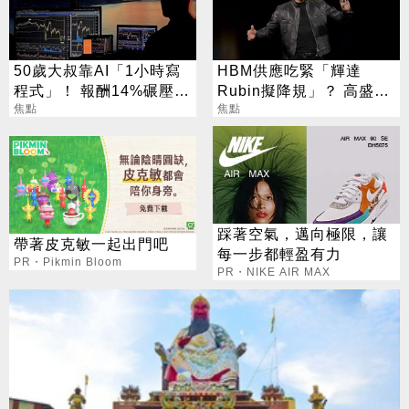
50歲大叔靠AI「1小時寫
HBM供應吃緊「輝達
程式」！ 報酬14%碾壓標
Rubin擬降規」？ 高盛反
普 直接辭職去炒股
焦點
讚記憶體：牛市才開始
焦點
踩著空氣，邁向極限，讓
帶著皮克敏一起出門吧
每一步都輕盈有力
PR・Pikmin Bloom
PR・NIKE AIR MAX