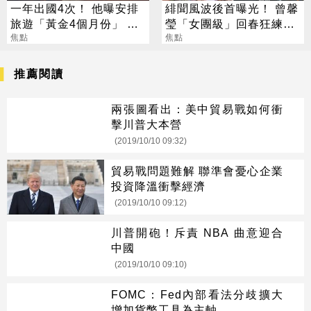
一年出國4次！ 他曝安排
緋聞風波後首曝光！ 曾馨
旅遊「黃金4個月份」 卡
瑩「女團級」回春狂練舞
對整年活在期待中
焦點
郭董獨自公園散步
焦點
推薦閱讀
兩張圖看出：美中貿易戰如何衝
擊川普大本營
(2019/10/10 09:32)
貿易戰問題難解 聯準會憂心企業
投資降溫衝擊經濟
(2019/10/10 09:12)
川普開砲！斥責 NBA 曲意迎合
中國
(2019/10/10 09:10)
FOMC：Fed內部看法分歧擴大
增加貨幣工具為主軸