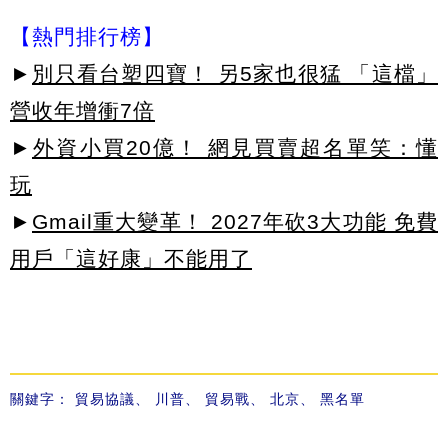
【熱門排行榜】
►
別只看台塑四寶！ 另5家也很猛 「這檔」
營收年增衝7倍
►
外資小買20億！ 網見買賣超名單笑：懂
玩
►
Gmail重大變革！ 2027年砍3大功能 免費
用戶「這好康」不能用了
關鍵字：
貿易協議
、
川普
、
貿易戰
、
北京
、
黑名單