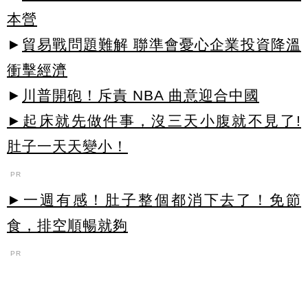
本營
►
貿易戰問題難解 聯準會憂心企業投資降溫
衝擊經濟
►
川普開砲！斥責 NBA 曲意迎合中國
►起床就先做件事，沒三天小腹就不見了!
肚子一天天變小！
PR
►一週有感！肚子整個都消下去了！免節
食，排空順暢就夠
PR