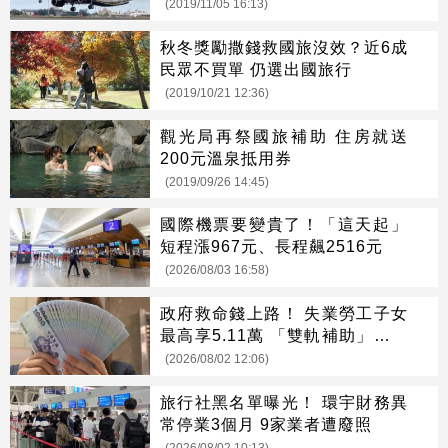
(2019/11/05 16:13)
秋冬獎勵撒錢救國旅沒效？近6成
民眾不買單 仍選出國旅行
(2019/10/21 12:36)
觀光局再祭國旅補助 住房就送
200元溫泉抵用券
(2019/09/26 14:45)
國際機票要變貴了！「這天起」
短程漲967元、長程飆2516元
(2026/08/03 16:58)
政府救命錢上路！ 失業勞工子女
最高享5.11萬 「雙軌補助」一次
看懂
(2026/08/02 12:06)
旅行社黑名單曝光！ 環宇財務異
常停業3個月 9家業者遭廢照
(2026/08/02 10:13)