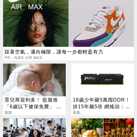
踩著空氣，邁向極限，讓每一步都輕盈有力
PR・NIKE AIR MAX
育兒再迎利多！ 藍擬推
18歲少年砸5萬囤DDR！
「6歲以下健保免費」 每
拚15年飆5倍 網搖頭：會
年減輕近萬元負擔
焦點
報廢
焦點