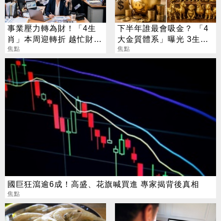
事業壓力轉為財！「4生
下半年誰最會吸金？ 「4
肖」本周迎轉折 越忙財運
大金質體系」曝光 3生肖
越旺
焦點
偏財旺到「錢自己找上
焦點
門」
國巨狂瀉逾6成！高盛、花旗喊買進 專家揭背後真相
焦點