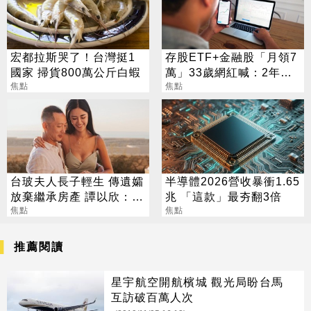
宏都拉斯哭了！台灣挺1
存股ETF+金融股「月領7
國家 掃貨800萬公斤白蝦
萬」33歲網紅喊：2年內
焦點
要退休
焦點
台玻夫人長子輕生 傳遺孀
半導體2026營收暴衝1.65
放棄繼承房產 譚以欣：不
兆 「這款」最夯翻3倍
實內容二次傷害
焦點
焦點
推薦閱讀
星宇航空開航檳城 觀光局盼台馬
互訪破百萬人次