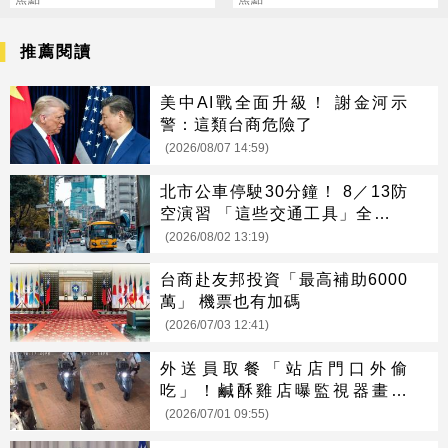
不是冷氣
暴瘦嚇壞女兒
推薦閱讀
美中AI戰全面升級！ 謝金河示
警：這類台商危險了
(2026/08/07 14:59)
北市公車停駛30分鐘！ 8／13防
空演習 「這些交通工具」全面管
制
(2026/08/02 13:19)
台商赴友邦投資「最高補助6000
萬」 機票也有加碼
(2026/07/03 12:41)
外送員取餐「站店門口外偷
吃」！鹹酥雞店曝監視器畫面
驚：是慣犯
(2026/07/01 09:55)