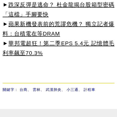
►
跌深反彈是逃命？ 杜金龍揭台股箱型密碼
「這檔」手腳要快
►
蘋果新機發表前的荒謬危機？ 獨立記者爆
料：台積電在等DRAM
►
華邦電超狂！第二季EPS 5.4元 記憶體毛
利率飆至70.3%
關鍵字：
台商
、
雲林
、
武漢肺炎
、
小三通
、
計程車