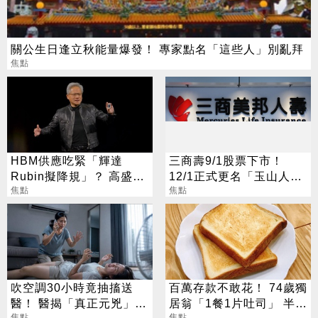
關公生日逢立秋能量爆發！ 專家點名「這些人」別亂拜
焦點
HBM供應吃緊「輝達
三商壽9/1股票下市！
Rubin擬降規」？ 高盛反
12/1正式更名「玉山人
讚記憶體：牛市才開始
焦點
壽」
焦點
吹空調30小時竟抽搐送
百萬存款不敢花！ 74歲獨
醫！ 醫揭「真正元兇」：
居翁「1餐1片吐司」 半年
焦點
焦點