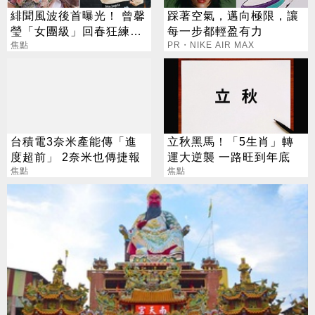
緋聞風波後首曝光！ 曾馨
踩著空氣，邁向極限，讓
瑩「女團級」回春狂練舞
每一步都輕盈有力
郭董獨自公園散步
焦點
PR・NIKE AIR MAX
台積電3奈米產能傳「進
立秋黑馬！「5生肖」轉
度超前」 2奈米也傳捷報
運大逆襲 一路旺到年底
焦點
焦點