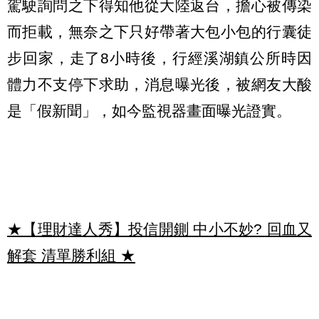
駕駛詢問之下得知他從大陸返台，擔心被傳染
而拒載，無奈之下只好帶著大包小包的行囊徒
步回家，走了8小時後，行經溪湖鎮公所時因
體力不支停下求助，消息曝光後，被網友大酸
是「假新聞」，如今監視器畫面曝光證實。
★【理財達人秀】投信開鍘 中小不妙? 回血又
解套 清單勝利組
★