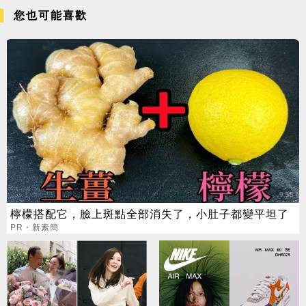
您也可能喜歡
檸檬搭配它，臉上斑點全部消失了，小肚子都變平坦了
PR・新素簡