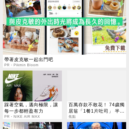
帶著皮克敏一起出門吧
PR・Pikmin Bloom
踩著空氣，邁向極限，讓
百萬存款不敢花！ 74歲獨
每一步都輕盈有力
居翁「1餐1片吐司」 半年
PR・NIKE AIR MAX
暴瘦嚇壞女兒
焦點