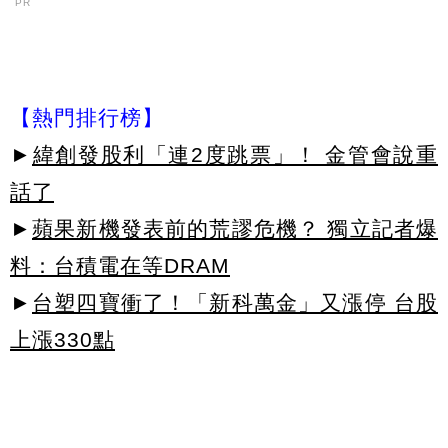
PR
【熱門排行榜】
►
緯創發股利「連2度跳票」！ 金管會說重
話了
►
蘋果新機發表前的荒謬危機？ 獨立記者爆
料：台積電在等DRAM
►
台塑四寶衝了！「新科萬金」又漲停 台股
上漲330點