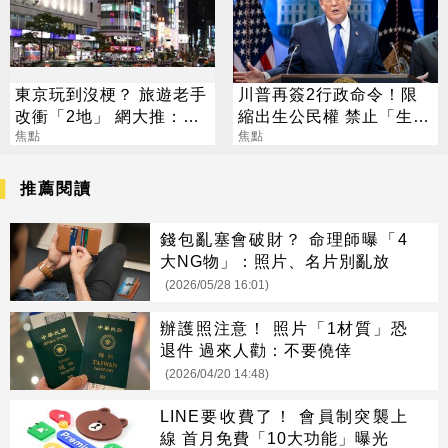
東京玩到沒梗？ 旅遊老手
川普再簽2行政命令！限
改衝「2地」 網大推：去
縮出生公民權 禁止「生育
了回不來
焦點
旅遊」
焦點
推薦閱讀
錢包亂塞會破財？ 命理師曝「4
大NG物」：照片、名片別亂放
(2026/05/28 16:01)
辦護照注意！ 照片「1材質」恐
退件 過來人勸：不要僥倖
(2026/04/20 14:48)
LINE要收費了！ 會員制突襲上
線 首月免費「10大功能」曝光