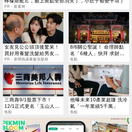
檸檬搭配它，臉上斑點全部消失了，小肚子都變平坦了
PR・新素簡
女友見公公頭頂後驚呆！
8/6關公聖誕！ 命理師點
買好用養髮洗髮給男友引
名「6種人」快拜 求財求
網議論
PR・新聞熱議養髮洗髮精
職保平安
焦點
三商壽9/1股票下市！
他曝未來10產業超賺 洗冷
12/1正式更名「玉山人
氣「一年業績5千萬」
壽」
焦點
焦點