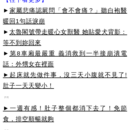
►
家屬悲痛認屍問「會不會痛？」聽白袍醫
暖回1句話淚崩
►
太魯閣號帶走暖心女獸醫 她貼愛犬背影：
等不到妳回來
►
第8車廂最嚴重 義消救到一半接崩潰電
話：外甥女在裡面
►起床就先做件事，沒三天小腹就不見了!
肚子一天天變小！
PR
►一週有感！肚子整個都消下去了！免節
食，排空順暢就夠