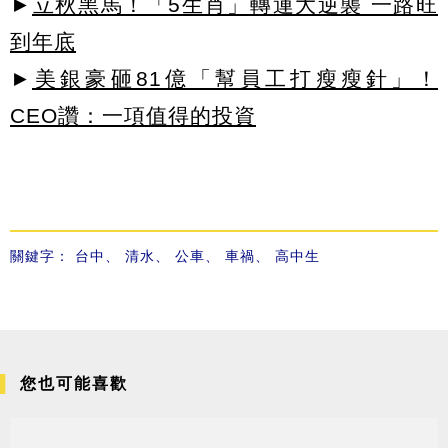
►
立秋黑馬！「5生肖」轉運大逆襲 一路旺
到年底
►
美銀豪砸81億「幫員工打瘦瘦針」！
CEO讚：一項值得的投資
關鍵字：
台中
、
清水
、
公車
、
車禍
、
高中生
您也可能喜歡