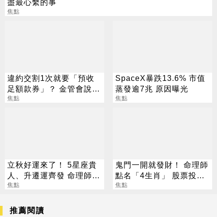
盡最心繫的事
焦點
違約交割1次就要「預收
SpaceX暴跌13.6% 市值
足額款券」？ 金管會說話
蒸發逾7兆 原因曝光
了
焦點
焦點
立秋好運來了！ 5星座貴
鬼門一開就發財！ 命理師
人、升遷運齊發 命理師：
點名「4生肖」 股票投資
把握黃金轉運期
焦點
大翻身
焦點
推薦閱讀