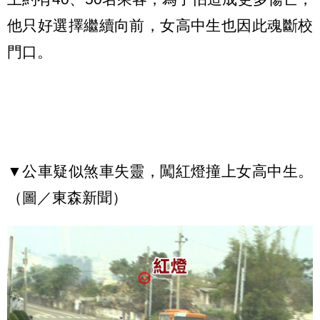
他只好選擇繼續向前，女高中生也因此魂斷校
門口。
▼公車疑似煞車失靈，闖紅燈撞上女高中生。
（圖／東森新聞）