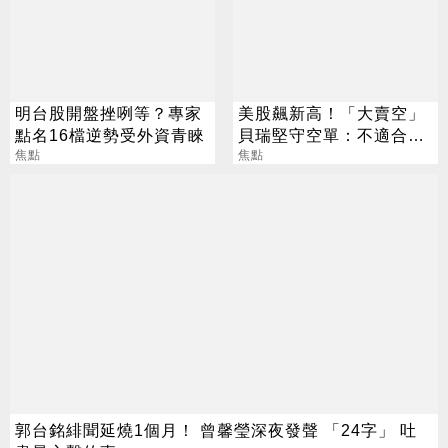
明台股開盤挫咧等？專家
美股飆新高！「大賣空」
點名16檔逆勢受外資青睞
貝瑞堅守空單：不適合所
焦點
有人
焦點
郭台銘緋聞延燒1個月！ 曾馨瑩深夜發聲 「24字」 吐