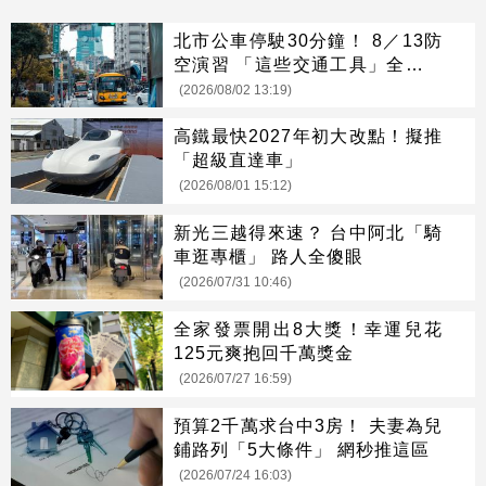
北市公車停駛30分鐘！ 8／13防
空演習 「這些交通工具」全面管
制
(2026/08/02 13:19)
高鐵最快2027年初大改點！擬推
「超級直達車」
(2026/08/01 15:12)
新光三越得來速？ 台中阿北「騎
車逛專櫃」 路人全傻眼
(2026/07/31 10:46)
全家發票開出8大獎！幸運兒花
125元爽抱回千萬獎金
(2026/07/27 16:59)
預算2千萬求台中3房！ 夫妻為兒
鋪路列「5大條件」 網秒推這區
(2026/07/24 16:03)