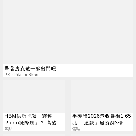
帶著皮克敏一起出門吧
PR・Pikmin Bloom
HBM供應吃緊「輝達
半導體2026營收暴衝1.65
Rubin擬降規」？ 高盛反
兆 「這款」最夯翻3倍
讚記憶體：牛市才開始
焦點
焦點