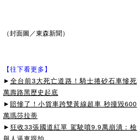
（封面圖／東森新聞）
【往下看更多】
►
全台前3大死亡道路！騎士捲砂石車慘死
萬壽路黑歷史起底
►
賠慘了！小貨車跨雙黃線超車 秒撞毀600
萬瑪莎拉蒂
►
狂收33張國道紅單 駕駛噴9.9萬崩潰：檢
舉人逼車跟拍