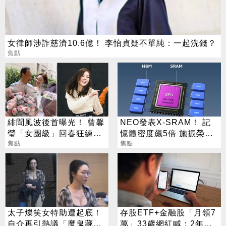
女律師涉詐慈濟10.6億！ 李怡貞疑不單純：一起洗錢？
焦點
緋聞風波後首曝光！ 曾馨
NEO發表X-SRAM！ 記
瑩「女團級」回春狂練舞
憶體密度飆5倍 施振榮：
郭董獨自公園散步
焦點
半導體迎新革命
焦點
太子燦笑女特助遭起底！
存股ETF+金融股「月領7
自介再引熱議「魔鬼藏在
萬」33歲網紅喊：2年內