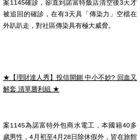
案1145確診，卻直到諾富特飯店清空後3天才
被追回的確診，在有3天具「傳染力」空檔在
外趴趴走，對社區傳染具有極大威脅。
★【理財達人秀】投信開鍘 中小不妙? 回血又
解套 清單勝利組
★
案1145為諾富特外包商水電工，本國籍40多
歲男性，4月初至4月28日除休假外，皆在旅館