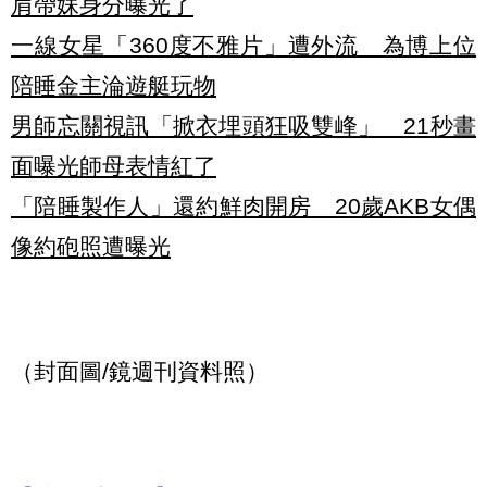
肩帶妹身分曝光了
一線女星「360度不雅片」遭外流 為博上位
陪睡金主淪遊艇玩物
男師忘關視訊「掀衣埋頭狂吸雙峰」 21秒畫
面曝光師母表情紅了
「陪睡製作人」還約鮮肉開房 20歲AKB女偶
像約砲照遭曝光
（封面圖/鏡週刊資料照）