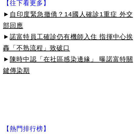
【往下看更多】
►
自印度緊急撤僑？14國人確診1重症 外交
部回應
►
諾富特員工確診仍有機師入住 指揮中心挨
轟「不熟流程」致破口
►
陳時中認「在社區感染邊緣」 曝諾富特關
鍵傳染期
【熱門排行榜】