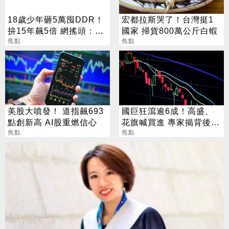
18歲少年砸5萬囤DDR！
宏都拉斯哭了！台灣挺1
拚15年飆5倍 網搖頭：會
國家 掃貨800萬公斤白蝦
報廢
焦點
焦點
美股大噴發！ 道指飆693
國巨狂瀉逾6成！高盛、
點創新高 AI股重燃信心
花旗喊買進 專家揭背後真
焦點
相
焦點