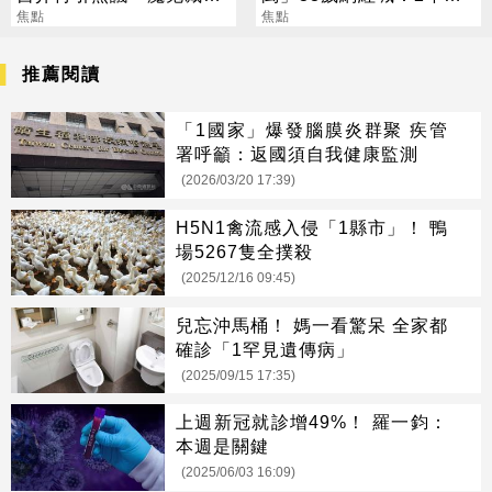
細節裡」
焦點
要退休
焦點
推薦閱讀
「1國家」爆發腦膜炎群聚 疾管
署呼籲：返國須自我健康監測
(2026/03/20 17:39)
H5N1禽流感入侵「1縣市」！ 鴨
場5267隻全撲殺
(2025/12/16 09:45)
兒忘沖馬桶！ 媽一看驚呆 全家都
確診「1罕見遺傳病」
(2025/09/15 17:35)
上週新冠就診增49%！ 羅一鈞：
本週是關鍵
(2025/06/03 16:09)