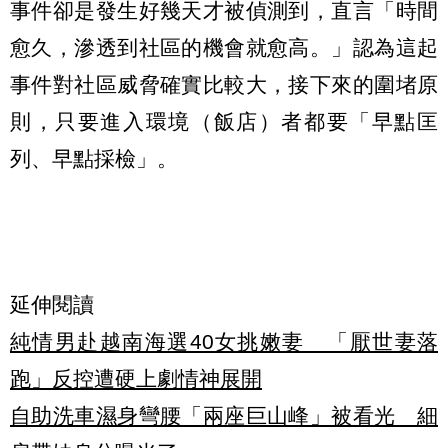
事件卻是發生好幾天才被偵測到，直言「時間
愈久，滲透到社區的機會就愈高。」認為這起
事件對社區威脅確實比較大，接下來的圍堵原
則，只要進入環境（飯店）者都要「早點匡
列、早點採檢」。
延伸閱讀
純情男赴越南海選40女挑嫩妻 「厭世妻落
跑」反控遭硬上劇情神展開
自助洗車濕身彎腰「兩座巨山峰」被看光 細