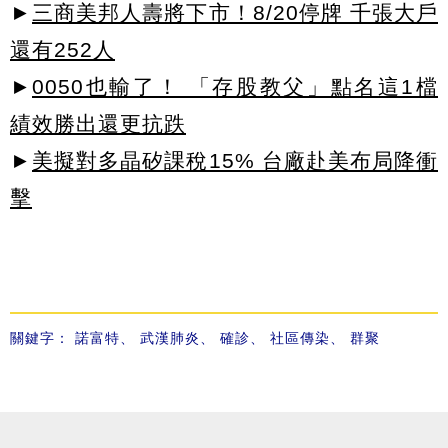
►
三商美邦人壽將下市！8/20停牌 千張大戶
還有252人
►
0050也輸了！ 「存股教父」點名這1檔
績效勝出還更抗跌
►
美擬對多晶矽課稅15% 台廠赴美布局降衝
擊
關鍵字：
諾富特
、
武漢肺炎
、
確診
、
社區傳染
、
群聚