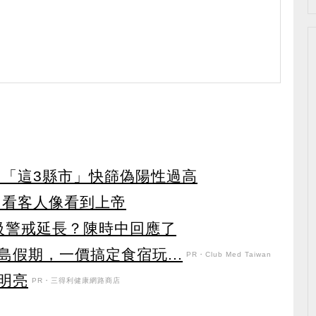
 「這3縣市」快篩偽陽性過高
：看客人像看到上帝
三級警戒延長？陳時中回應了
假期，一價搞定食宿玩...
PR・Club Med Taiwan
明亮
PR・三得利健康網路商店