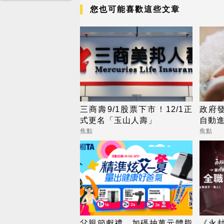
您也可能喜歡這些文章
三商壽9/1股票下市！12/1正
政府發
式更名「玉山人壽」
自動進
焦點
焦點
父親節獻禮，加碼抽萬元體脂
《永