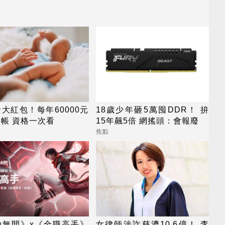
大紅包！每年60000元
18歲少年砸5萬囤DDR！ 拚
帳 資格一次看
15年飆5倍 網搖頭：會報廢
焦點
劫無間》x《全職高手》
女律師涉詐慈濟10.6億！ 李