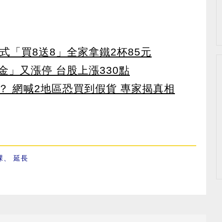
美式「買8送8」全家拿鐵2杯85元
」又漲停 台股上漲330點
？ 網喊2地區恐買到假貨 專家揭真相
課
、
延長