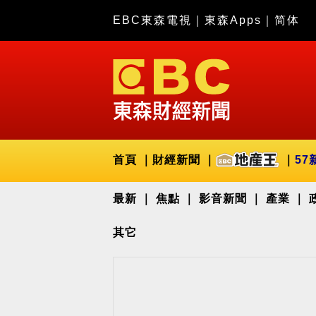
EBC東森電視
｜
東森Apps
｜
简体
首頁
財經新聞
57
最新
焦點
影音新聞
產業
其它