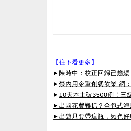
【往下看更多】
►
陳時中：校正回歸已趨緩
►
禁內用令重創餐飲業 網
►
10天本土破3500例！
►出國花費難抓？全包式海島
►出遊只要帶這瓶，氣色好