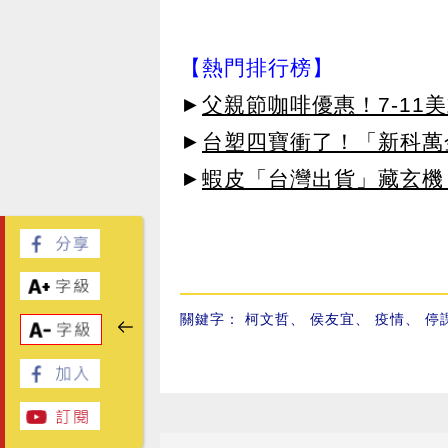
【熱門排行榜】
►
父親節咖啡優惠！7-11
►
台塑四寶衝了！「新科萬金
►
蝦皮「台灣出貨」藏玄機
關鍵字：
柯文哲
、
侯友宜
、
疫情
、
停