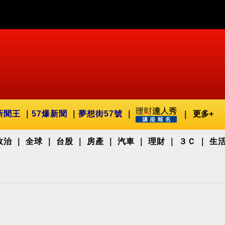
新聞王
57爆新聞
夢想街57號
更多+
政治
全球
台股
房產
汽車
理財
３Ｃ
生