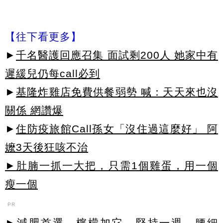
【往下看更多】
►
千名醫護回應召集 面試剩200人 她家中有
遲緩兒仍每call必到
►
基隆炸雞店免費供餐弱勢 喊：天天來也沒
關係 網讚爆
►
住防疫旅館Call孫女「沒住過這麼好」 阿
嬤3天後狂咳不治
►肚腩一抓一大把，只需1個雞蛋，用一個
瘦一個
PR
►減肥首選，檸檬加它，堅持一週，腰細