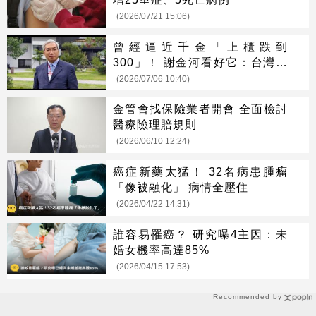
(2026/07/21 15:06)
曾經逼近千金「上櫃跌到
300」！ 謝金河看好它：台灣生
技的下一道光
(2026/07/06 10:40)
金管會找保險業者開會 全面檢討
醫療險理賠規則
(2026/06/10 12:24)
癌症新藥太猛！ 32名病患腫瘤
「像被融化」 病情全壓住
(2026/04/22 14:31)
誰容易罹癌？ 研究曝4主因：未
婚女機率高達85%
(2026/04/15 17:53)
Recommended by