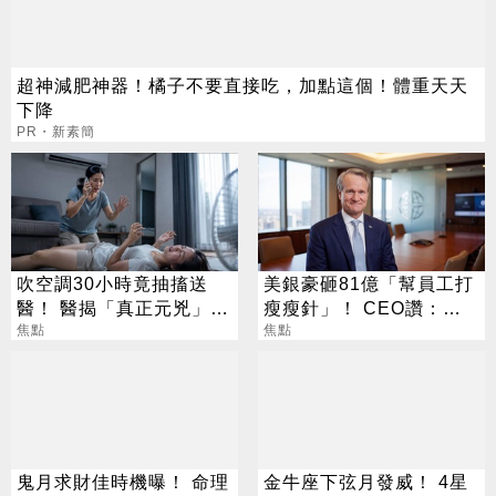
超神減肥神器！橘子不要直接吃，加點這個！體重天天
下降
PR・新素簡
吹空調30小時竟抽搐送
美銀豪砸81億「幫員工打
醫！ 醫揭「真正元兇」：
瘦瘦針」！ CEO讚：一
不是冷氣
焦點
項值得的投資
焦點
鬼月求財佳時機曝！ 命理
金牛座下弦月發威！ 4星