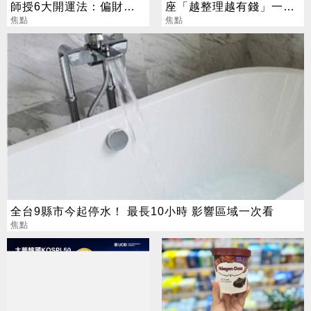
師授6大開運法：偏財
座「越整理越有錢」一路
「用想的」就行
焦點
旺運到10月
焦點
全台9縣市今起停水！ 最長10小時 影響區域一次看
焦點