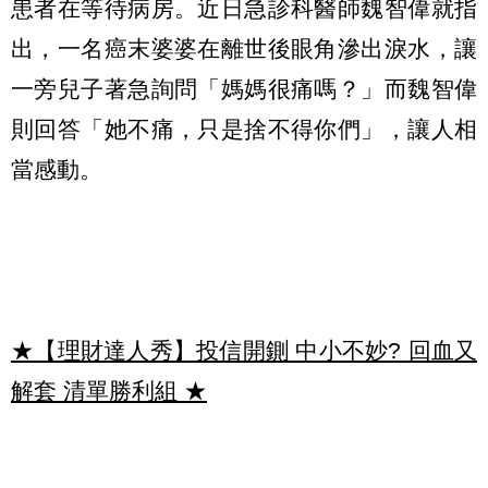
患者在等待病房。近日急診科醫師魏智偉就指
出，一名癌末婆婆在離世後眼角滲出淚水，讓
一旁兒子著急詢問「媽媽很痛嗎？」而魏智偉
則回答「她不痛，只是捨不得你們」，讓人相
當感動。
★【理財達人秀】投信開鍘 中小不妙? 回血又
解套 清單勝利組
★