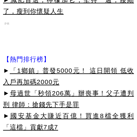
了，瘦到你懷疑人生
PR
【熱門排行榜】
►
「1鄉鎮」普發5000元！ 這日開領 低收
入戶再加碼2000元
►
母過世「秒領206萬」辦喪事！父子遭判
刑 律師：搶錢先下手是罪
►
國安基金大賺近百億！買進8檔全獲利
「這檔」貢獻7成7