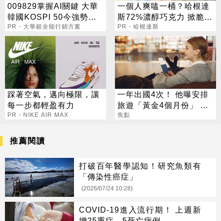
009829掌握AI關鍵 大華
一個人爽嗑一桶？哈根達
韓國KOSPI 50今強勢開
斯72%濃醇巧克力 掀脆友
募
PR・大華銀全能行銷方案
共鳴
PR・哈根達斯
踩著空氣，邁向極限，讓
一年出國4次！ 他曝安排
每一步都輕盈有力
旅遊「黃金4個月份」 卡
PR・NIKE AIR MAX
對整年活在期待中
焦點
推薦閱讀
打破百年醫學認知！研究魚類有
「傳染性癌症」
(2026/07/24 10:28)
COVID-19進入流行期！ 上週新
增25重症、5死亡病例