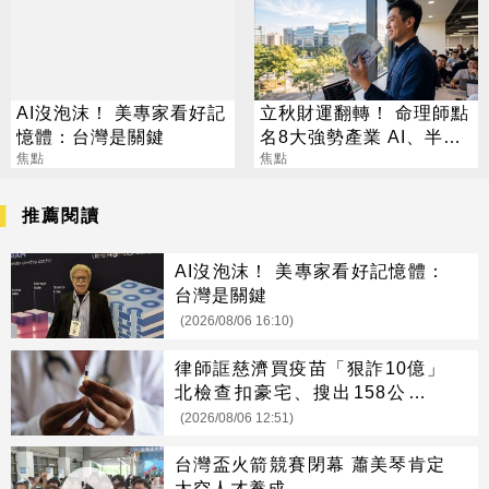
AI沒泡沫！ 美專家看好記
立秋財運翻轉！ 命理師點
憶體：台灣是關鍵
名8大強勢產業 AI、半導
焦點
體成最強黑馬
焦點
推薦閱讀
AI沒泡沫！ 美專家看好記憶體：
台灣是關鍵
(2026/08/06 16:10)
律師誆慈濟買疫苗「狠詐10億」
北檢查扣豪宅、搜出158公斤黃
金
(2026/08/06 12:51)
台灣盃火箭競賽閉幕 蕭美琴肯定
太空人才養成