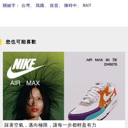
關鍵字：
台灣
、
我國
、
疫苗
、
陳時中
、
BNT
您也可能喜歡
踩著空氣，邁向極限，讓每一步都輕盈有力