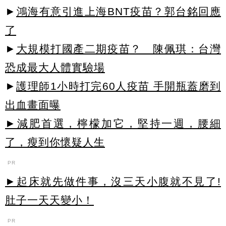
►
鴻海有意引進上海BNT疫苗？郭台銘回應
了
►
大規模打國產二期疫苗？ 陳佩琪：台灣
恐成最大人體實驗場
►
護理師1小時打完60人疫苗 手開瓶蓋磨到
出血畫面曝
►減肥首選，檸檬加它，堅持一週，腰細
了，瘦到你懷疑人生
PR
►起床就先做件事，沒三天小腹就不見了!
肚子一天天變小！
PR