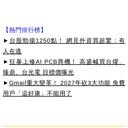
【熱門排行榜】
►
台股勁揚1250點！ 網見外資買超驚：有
人在逃
►
狂暴上修AI PCB商機！ 高盛喊買台燿、
臻鼎、台光電 目標價曝光
►
Gmail重大變革！ 2027年砍3大功能 免費
用戶「這好康」不能用了