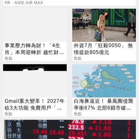
PR・NIKE AIR MAX
事業壓力轉為財！「4生
外資7月「狂殺0050」 無
肖」本周迎轉折 越忙財運
情提款805億元
越旺
焦點
焦點
Gmail重大變革！ 2027年
白海豚逼近！ 暴風圈侵襲
砍3大功能 免費用戶「這
率衝67% 北部6縣市破5
好康」不能用了
焦點
成
焦點