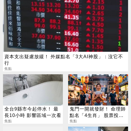
資本支出疑慮放緩！ 外媒點名「3大AI神股」：沒它不
行
焦點
全台9縣市今起停水！ 最
鬼門一開就發財！ 命理師
長10小時 影響區域一次看
點名「4生肖」 股票投資
焦點
大翻身
焦點