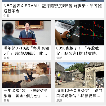
NEO發表X-SRAM！ 記憶體密度飆5倍 施振榮：半導體
迎新革命
焦點
明年起0~18歲「每月爽領
0050也輸了！ 「存股教
5千」 賴清德喊話：此時
父」點名這1檔 績效勝出
不生待何時
焦點
還更抗跌
焦點
一年出國4次！ 他曝安排
澎湖13子棄養疑雲！ 媽門
旅遊「黃金4個月份」 卡
口留親筆信「我很愛孩
對整年活在期待中
焦點
子」：請還我們平靜生活
焦點