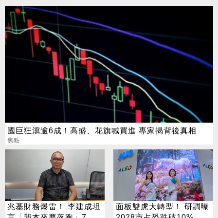
國巨狂瀉逾6成！高盛、花旗喊買進 專家揭背後真相
焦點
兆基財務爆雷！ 李建成坦
面板雙虎大轉型！ 研調曝
言「我本來要落跑」7億
2028市占恐跌破10% 拚