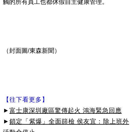
觸的所有員工也都休假自主健康管理。
（封面圖/東森新聞）
【往下看更多】
►
富士康深圳廠區驚傳起火 鴻海緊急回應
►
鎖定「紫爆」全面篩檢 侯友宜：除上班外