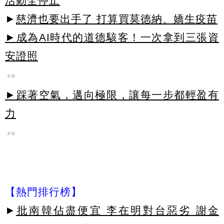
活動全停止
►
慈濟也要出手了 打算買莫德納、嬌生疫苗
►成為AI時代的道德駭客！一次拿到三張資
安證照
PR
►踩著空氣，邁向極限，讓每一步都輕盈有
力
PR
【熱門排行榜】
►
批南韓佔盡便宜 李在明對台惡劣 謝金