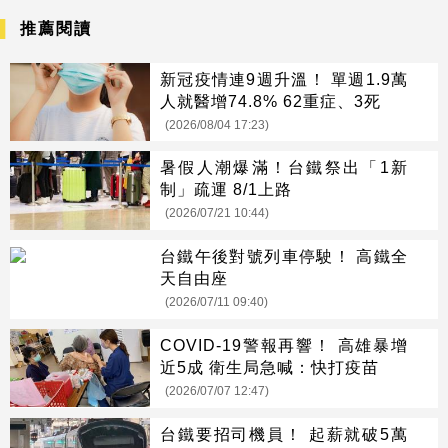
推薦閱讀
新冠疫情連9週升溫！ 單週1.9萬
人就醫增74.8% 62重症、3死
(2026/08/04 17:23)
暑假人潮爆滿！台鐵祭出「1新
制」疏運 8/1上路
(2026/07/21 10:44)
台鐵午後對號列車停駛！ 高鐵全
天自由座
(2026/07/11 09:40)
COVID-19警報再響！ 高雄暴增
近5成 衛生局急喊：快打疫苗
(2026/07/07 12:47)
台鐵要招司機員！ 起薪就破5萬