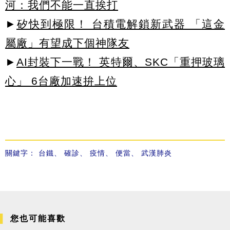
河：我們不能一直挨打
►
矽快到極限！ 台積電解鎖新武器 「這金
屬廠」有望成下個神隊友
►
AI封裝下一戰！ 英特爾、SKC「重押玻璃
心」 6台廠加速拚上位
關鍵字：
台鐵
、
確診
、
疫情
、
便當
、
武漢肺炎
您也可能喜歡