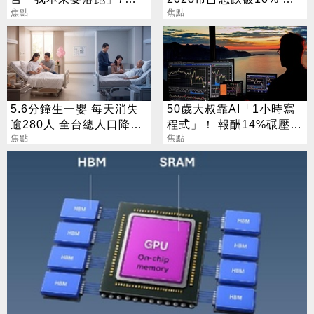
資金流向曝
焦點
關鍵少數
焦點
5.6分鐘生一嬰 每天消失
50歲大叔靠AI「1小時寫
逾280人 全台總人口降至
程式」！ 報酬14%碾壓標
2323萬
焦點
普 直接辭職去炒股
焦點