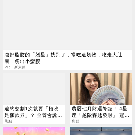
腹部脂肪的「剋星」找到了，常吃這幾物，吃走大肚
囊，瘦出小蠻腰
PR・新素簡
違約交割1次就要「預收
農曆七月財運降臨！ 4星
足額款券」？ 金管會說話
座「越陰森越發財」 冠軍
了
焦點
賺到翻
焦點