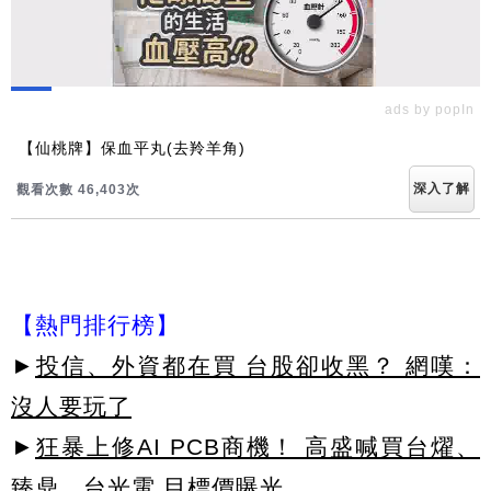
ads by popIn
【仙桃牌】保血平丸(去羚羊角)
深入了解
觀看次數 46,403次
【熱門排行榜】
►
投信、外資都在買 台股卻收黑？ 網嘆：
沒人要玩了
►
狂暴上修AI PCB商機！ 高盛喊買台燿、
臻鼎、台光電 目標價曝光