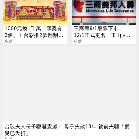
1000元換1千萬「頭獎有
三商壽9/1股票下市！
3個」！台彩推2款刮刮樂
12/1正式更名「玉山人
總獎金逾33億
焦點
壽」
焦點
台玻夫人長子驟逝震撼！ 母子失散13年 被前夫騙「愛
兒已夭折」