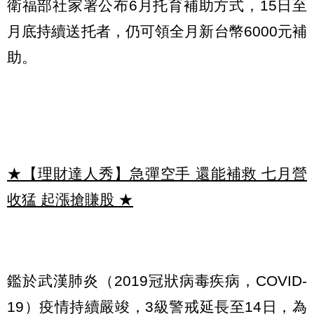
衛福部社家署公布6月托育補助方式，15日至
月底持續送托者，仍可領全月新台幣6000元補
助。
★【理財達人秀】急彈空手 還能補救 七月營
收猛 起漲搶賺股
★
鑑於武漢肺炎（2019冠狀病毒疾病，COVID-
19）疫情持續嚴竣，3級警戒延長至14日，為