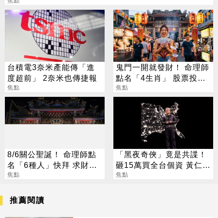
焦點
台積電3奈米產能傳「進
鬼門一開就發財！ 命理師
度超前」 2奈米也傳捷報
點名「4生肖」 股票投資
焦點
大翻身
焦點
8/6關公聖誕！ 命理師點
「黑夜奇俠」竟是共諜！
名「6種人」快拜 求財求
砸15萬買全台個資 黃仁
職保平安
焦點
勳、張麗善也受害
焦點
推薦閱讀