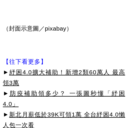
（封面示意圖／pixabay）
【往下看更多】
►
紓困4.0擴大補助！新增2類60萬人 最高
領3萬
►
防疫補助領多少？ 一張圖秒懂「紓困
4.0」
►
新北月薪低於39K可領1萬 全台紓困4.0懶
人包一次看