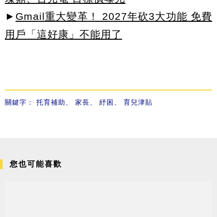
►
Gmail重大變革！ 2027年砍3大功能 免費
用戶「這好康」不能用了
關鍵字：
托育補助
、
家長
、
紓困
、
育兒津貼
您也可能喜歡