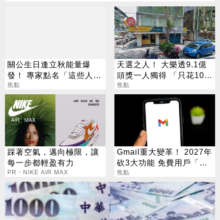
關公生日逢立秋能量爆
天選之人！ 大樂透9.1億
發！ 專家點名「這些人」
頭獎一人獨得 「只花100
別亂拜
焦點
元」買法曝光
焦點
踩著空氣，邁向極限，讓
Gmail重大變革！ 2027年
每一步都輕盈有力
砍3大功能 免費用戶「這
PR・NIKE AIR MAX
好康」不能用了
焦點