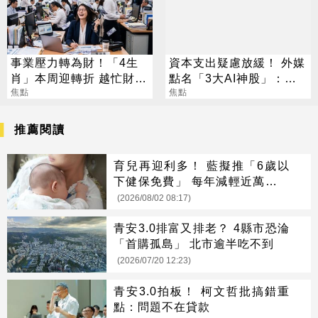
事業壓力轉為財！「4生
資本支出疑慮放緩！ 外媒
肖」本周迎轉折 越忙財運
點名「3大AI神股」：沒
越旺
焦點
它不行
焦點
推薦閱讀
育兒再迎利多！ 藍擬推「6歲以
下健保免費」 每年減輕近萬元負
擔
(2026/08/02 08:17)
青安3.0排富又排老？ 4縣市恐淪
「首購孤島」 北市逾半吃不到
(2026/07/20 12:23)
青安3.0拍板！ 柯文哲批搞錯重
點：問題不在貸款