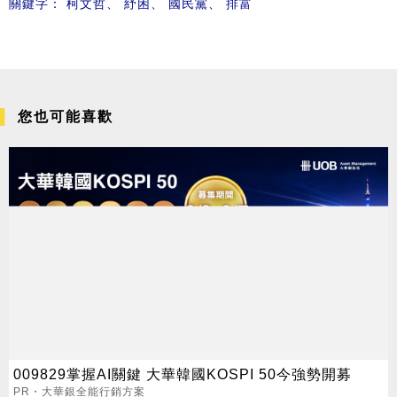
關鍵字：
柯文哲
、
紓困
、
國民黨
、
排富
您也可能喜歡
009829掌握AI關鍵 大華韓國KOSPI 50今強勢開募
PR・大華銀全能行銷方案