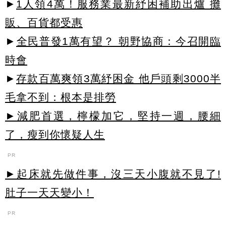
►
1人領4萬！服務業最新紓困補助出爐 攤
販、百貨都受惠
►
全民普發1萬有望？ 朝野協商：今召開臨
時會
►
存款百萬爽領3萬紓困金 他戶頭剩3000半
毛拿不到：根本是排勞
►減肥首選，檸檬加它，堅持一週，腰細
了，瘦到你懷疑人生
PR
►起床就先做件事，沒三天小腹就不見了!
肚子一天天變小！
PR