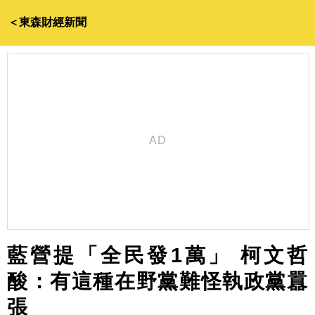
＜東森財經新聞
藍營提「全民發1萬」 柯文哲
酸：有這種在野黨難怪執政黨囂
張