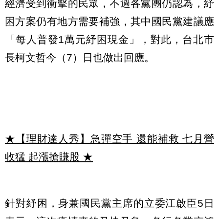
經濟受到衝擊的民眾，不過各黨團仍認為，紓
困方案仍有地方需要補強，其中國民黨建議應
「每人普發1萬元紓困現金」，對此，台北市
長柯文哲今（7）日也做出回應。
★【理財達人秀】急彈空手 還能補救 七月營
收猛 起漲搶賺股
★
針對紓困，身兼國民黨主席的立委江啟臣5日