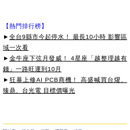
【熱門排行榜】
►
全台9縣市今起停水！ 最長10小時 影響區
域一次看
►
金牛座下弦月發威！ 4星座「越整理越有
錢」一路旺運到10月
►
狂暴上修AI PCB商機！ 高盛喊買台燿、
臻鼎、台光電 目標價曝光