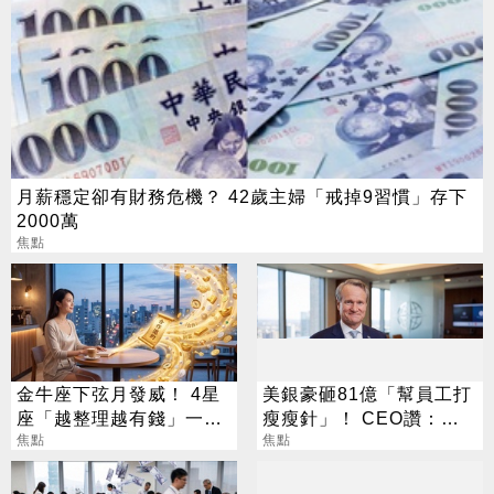
月薪穩定卻有財務危機？ 42歲主婦「戒掉9習慣」存下
2000萬
焦點
金牛座下弦月發威！ 4星
美銀豪砸81億「幫員工打
座「越整理越有錢」一路
瘦瘦針」！ CEO讚：一
旺運到10月
焦點
項值得的投資
焦點