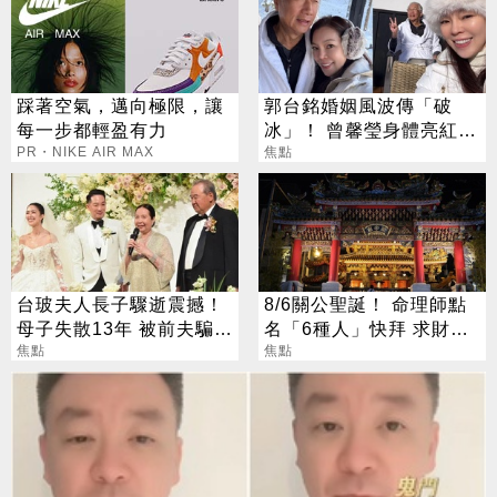
踩著空氣，邁向極限，讓
郭台銘婚姻風波傳「破
每一步都輕盈有力
冰」！ 曾馨瑩身體亮紅燈
PR・NIKE AIR MAX
18年婚姻驚傳出現轉機
焦點
台玻夫人長子驟逝震撼！
8/6關公聖誕！ 命理師點
母子失散13年 被前夫騙
名「6種人」快拜 求財求
「愛兒已夭折」
焦點
職保平安
焦點