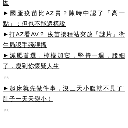
因
►
國產疫苗比AZ貴？陳時中認了「高一
點」：但也不能這樣說
►
打AZ看AV？ 疫苗接種站突放「謎片」衛
生局認手殘誤播
►減肥首選，檸檬加它，堅持一週，腰細
了，瘦到你懷疑人生
PR
►起床就先做件事，沒三天小腹就不見了!
肚子一天天變小！
PR