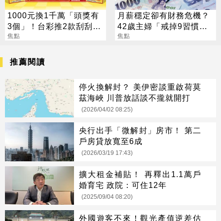
1000元換1千萬「頭獎有
月薪穩定卻有財務危機？
3個」！台彩推2款刮刮樂
42歲主婦「戒掉9習慣」
總獎金逾33億
焦點
存下2000萬
焦點
推薦閱讀
停火換解封？ 美伊密談重啟荷莫
茲海峽 川普放話談不攏就開打
(2026/04/02 08:25)
央行出手「微解封」房市！ 第二
戶房貸放寬至6成
(2026/03/19 17:43)
擴大租金補貼！ 再釋出1.1萬戶
婚育宅 政院：可住12年
(2025/09/04 08:20)
外國遊客不來！觀光產值逆差估