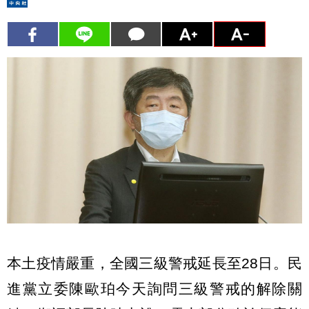
本土疫情嚴重，全國三級警戒延長至28日。民
進黨立委陳歐珀今天詢問三級警戒的解除關