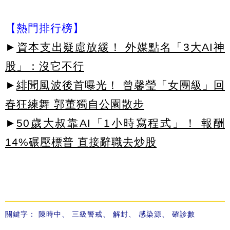
【熱門排行榜】
►
資本支出疑慮放緩！ 外媒點名「3大AI神
股」：沒它不行
►
緋聞風波後首曝光！ 曾馨瑩「女團級」回
春狂練舞 郭董獨自公園散步
►
50歲大叔靠AI「1小時寫程式」！ 報酬
14%碾壓標普 直接辭職去炒股
關鍵字：
陳時中
、
三級警戒
、
解封
、
感染源
、
確診數