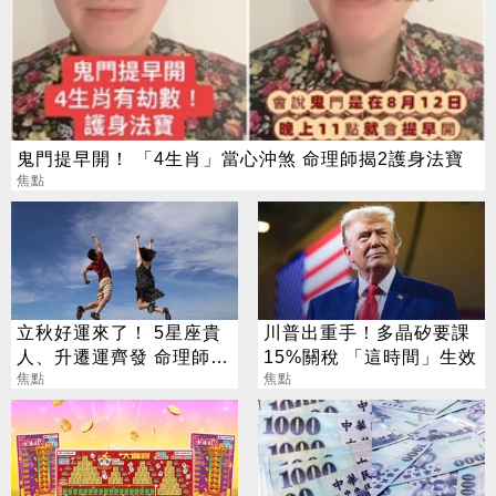
鬼門提早開！ 「4生肖」當心沖煞 命理師揭2護身法寶
焦點
立秋好運來了！ 5星座貴
川普出重手！多晶矽要課
人、升遷運齊發 命理師：
15%關稅 「這時間」生效
把握黃金轉運期
焦點
焦點