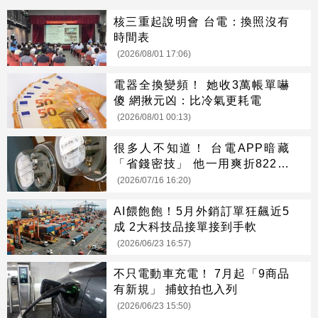
核三重起說明會 台電：換照沒有
時間表
(2026/08/01 17:06)
電器全換變頻！ 她收3萬帳單嚇
傻 網揪元凶：比冷氣更耗電
(2026/08/01 00:13)
很多人不知道！ 台電APP暗藏
「省錢密技」 他一用爽折822元
電費
(2026/07/16 16:20)
AI餵飽飽！5月外銷訂單狂飆近5
成 2大科技品接單接到手軟
(2026/06/23 16:57)
不只電動車充電！ 7月起「9商品
有新規」 捕蚊拍也入列
(2026/06/23 15:50)