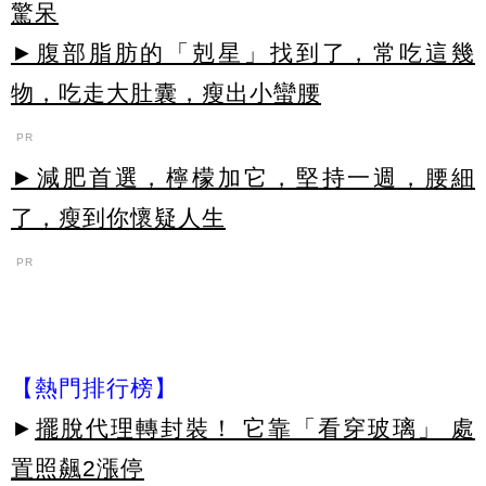
驚呆
►腹部脂肪的「剋星」找到了，常吃這幾
物，吃走大肚囊，瘦出小蠻腰
PR
►減肥首選，檸檬加它，堅持一週，腰細
了，瘦到你懷疑人生
PR
【熱門排行榜】
►
擺脫代理轉封裝！ 它靠「看穿玻璃」 處
置照飆2漲停