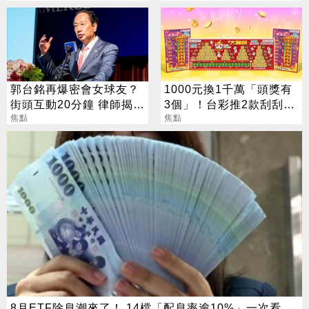
郭台銘再爆密會女球友？
1000元換1千萬「頭獎有
街頭互動20分鐘 律師揭不
3個」！台彩推2款刮刮樂
放手原因
焦點
總獎金逾33億
焦點
8月ETF除息潮來了！ 14檔「配息率逾10%」一次看