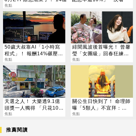
焦點
50歲大叔靠AI「1小時寫
緋聞風波後首曝光！ 曾馨
程式」！ 報酬14%碾壓標
瑩「女團級」回春狂練舞
普 直接辭職去炒股
焦點
郭董獨自公園散步
焦點
天選之人！ 大樂透9.1億
關公生日快到了！ 命理師
頭獎一人獨得 「只花100
曝「5類人」不宜拜：求
元」買法曝光
焦點
偏財、做這些事反招禍
焦點
推薦閱讀