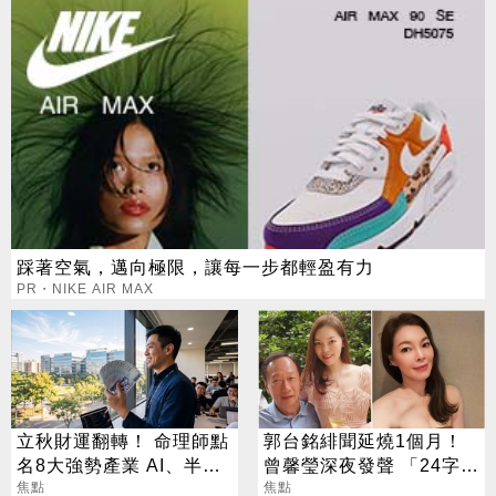
踩著空氣，邁向極限，讓每一步都輕盈有力
PR・NIKE AIR MAX
立秋財運翻轉！ 命理師點
郭台銘緋聞延燒1個月！
名8大強勢產業 AI、半導
曾馨瑩深夜發聲 「24字」
體成最強黑馬
焦點
吐盡最心繫的事
焦點