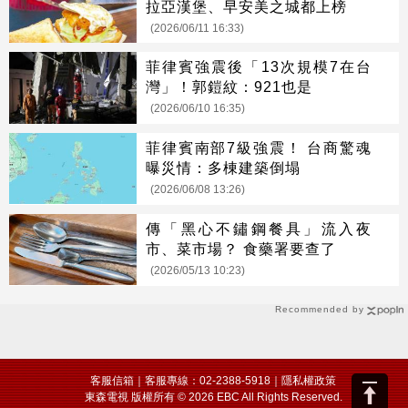
拉亞漢堡、早安美之城都上榜
(2026/06/11 16:33)
菲律賓強震後「13次規模7在台
灣」！郭鎧紋：921也是
(2026/06/10 16:35)
菲律賓南部7級強震！ 台商驚魂
曝災情：多棟建築倒塌
(2026/06/08 13:26)
傳「黑心不鏽鋼餐具」流入夜
市、菜市場？ 食藥署要查了
(2026/05/13 10:23)
Recommended by
客服信箱
｜客服專線：02-2388-5918｜
隱私權政策
東森電視 版權所有 © 2026 EBC All Rights Reserved.