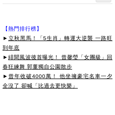
【熱門排行榜】
►
立秋黑馬！「5生肖」轉運大逆襲 一路旺
到年底
►
緋聞風波後首曝光！ 曾馨瑩「女團級」回
春狂練舞 郭董獨自公園散步
►
曾年收破4000萬！ 他坐擁豪宅名車一夕
全沒了 卻喊「比過去更快樂」