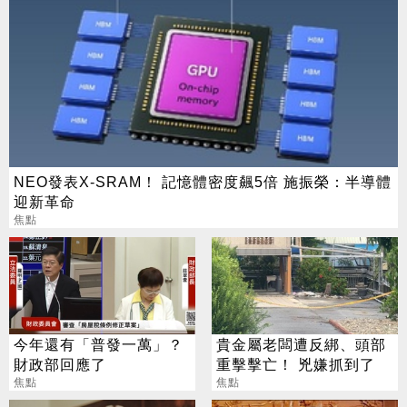
NEO發表X-SRAM！ 記憶體密度飆5倍 施振榮：半導體
迎新革命
焦點
今年還有「普發一萬」？
貴金屬老闆遭反綁、頭部
財政部回應了
重擊擊亡！ 兇嫌抓到了
焦點
焦點