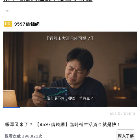
PR
9597借錢網
PR
ads by popIn
帳單又來了？ 【9597借錢網】臨時補生活資金就是快！
深入了解
觀看次數 296,821次