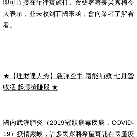
即可直接在菲律賓施打。食藥署署長吳秀梅今
天表示，並未收到菲國來函，會向業者了解看
看。
★【理財達人秀】急彈空手 還能補救 七月營
收猛 起漲搶賺股
★
國內武漢肺炎（2019冠狀病毒疾病，COVID-
19）疫情嚴峻，許多民眾將希望寄託在國產疫