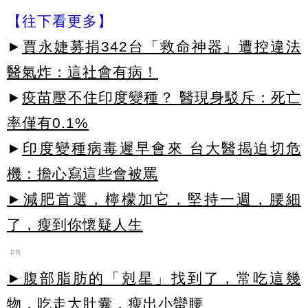
【往下看更多】
►
賈永婕募捐342台「救命神器」遭控違法
醫氣炸：這社會有病！
►
疫苗壓不住印度變種？ 醫現身駁斥：死亡
率僅有0.1%
►
印度變種病毒遲早會來 台大醫揭迫切危
機：擔心寫這些會被罵
►減肥首選，檸檬加它，堅持一週，腰細
了，瘦到你懷疑人生
PR
►腹部脂肪的「剋星」找到了，常吃這幾
物，吃走大肚囊，瘦出小蠻腰