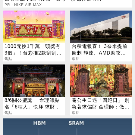
PR・NIKE AIR MAX
1000元換1千萬「頭獎有
台積電報喜！ 3奈米提前
3個」！台彩推2款刮刮樂
衝刺 輝達、AMD助攻下
總獎金逾33億
焦點
半年業績
焦點
8/6關公聖誕！ 命理師點
關公生日遇「四絕日」 別
名「6種人」快拜 求財求
急著求偏財 命理師：做1
職保平安
焦點
事更有效
焦點