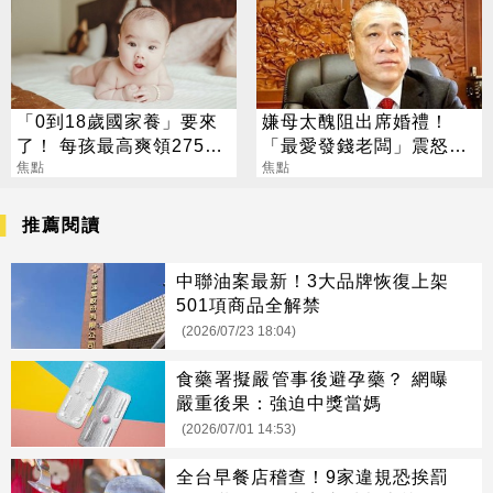
「0到18歲國家養」要來
嫌母太醜阻出席婚禮！
了！ 每孩最高爽領275萬
「最愛發錢老闆」震怒開
0至6歲月領1萬元
焦點
除：我看不起你
焦點
推薦閱讀
中聯油案最新！3大品牌恢復上架
501項商品全解禁
(2026/07/23 18:04)
食藥署擬嚴管事後避孕藥？ 網曝
嚴重後果：強迫中獎當媽
(2026/07/01 14:53)
全台早餐店稽查！9家違規恐挨罰