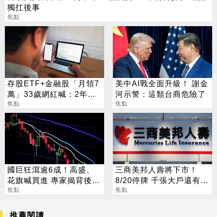
獨扛後事
焦點
存股ETF+金融股「月領7
美中AI戰全面升級！ 謝金
萬」33歲網紅喊：2年內
河示警：這類台商危險了
要退休
焦點
焦點
國巨狂瀉逾6成！高盛、
三商美邦人壽將下市！
花旗喊買進 專家揭背後真
8/20停牌 千張大戶還有
相
焦點
252人
焦點
推薦閱讀