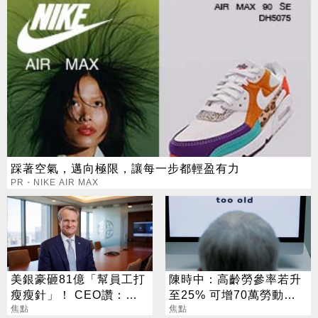
踩著空氣，邁向極限，讓每一步都輕盈有力
PR・NIKE AIR MAX
美銀豪砸81億「幫員工打
陳時中：高齡勞參率若升
瘦瘦針」！ CEO讚：一
至25% 可增70萬勞動人
項值得的投資
焦點
口
焦點