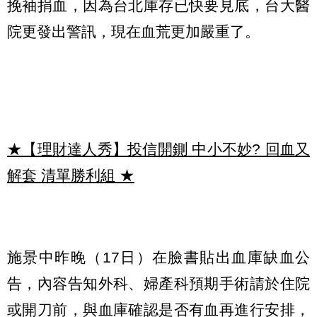
挽袖捐血，因為台北庫存已快要見底，台大醫
院更發出警訊，現在血荒更加嚴重了。
★【理財達人秀】投信開鍘 中小不妙? 回血又
解套 清單勝利組
★
施景中昨晚（17日）在臉書貼出血庫缺血公
告，內容告知外科、婦產科預期手術請於住院
或開刀前，與血庫確認是否有血再進行安排，