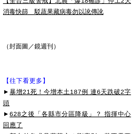
【全台三級警戒】北農「爆18確診」停工2天
消毒快篩 駁蔬果藏病毒勿以訛傳訛
（封面圖／鏡週刊）
【往下看更多】
►
暴增21死！今增本土187例 連6天跌破2字
頭
►
628之後「各縣市分區降級」？ 指揮中心
回應了