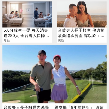
5.6分鐘生一嬰 每天消失
台玻夫人長子輕生 傳遺孀
逾280人 全台總人口降至
放棄繼承房產 譚以欣：不
2323萬
焦點
實內容二次傷害
焦點
台玻夫人長子離世內幕曝！ 親友揭「9年前轉折」 遺孀