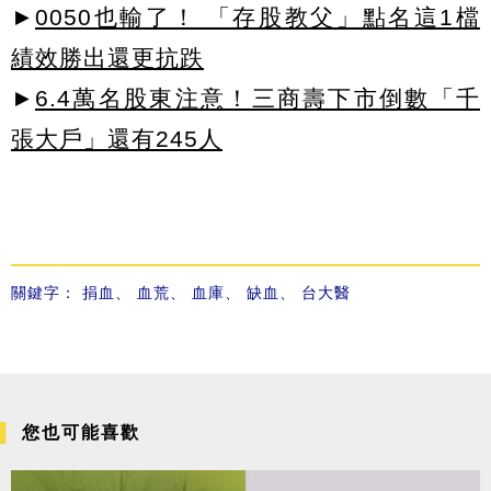
►
0050也輸了！ 「存股教父」點名這1檔
績效勝出還更抗跌
►
6.4萬名股東注意！三商壽下市倒數「千
張大戶」還有245人
關鍵字：
捐血
、
血荒
、
血庫
、
缺血
、
台大醫
您也可能喜歡