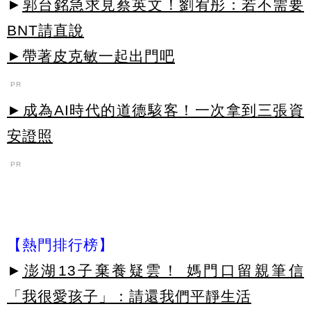
►
郭台銘急求見蔡英文！劉宥彤：若不需要
BNT請直說
►帶著皮克敏一起出門吧
PR
►成為AI時代的道德駭客！一次拿到三張資
安證照
PR
【熱門排行榜】
►
澎湖13子棄養疑雲！ 媽門口留親筆信
「我很愛孩子」：請還我們平靜生活