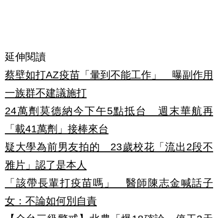
延伸閱讀
蔡壁如打AZ疫苗「暈到不能工作」 曝副作用
一族群不建議施打
24萬劑莫德納今下午5點抵台 週末華航再
「載41萬劑」接棒來台
疑大學為前男友拍的 23歲校花「流出2段不
雅片」認了是本人
「該帶長輩打疫苗嗎」 醫師陳志金喊話子
女：不論如何別自責