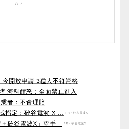
！今開放申請 3種人不符資格
堵 海科館怒：全面禁止進入
 業者：不會理賠
定：矽谷電波 X ...
PR・矽谷電波X
＋矽谷電波X」聯手...
PR・矽谷電波X