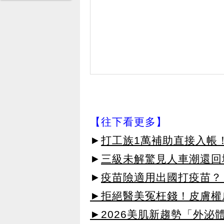
【往下看更多】
►
打工族1萬補助直接入帳
►
三級未解驚見人車潮還回
►
疫苗險適用出國打疫苗？
►拒絕醫美冤枉錢！皮膚權威指
►2026美肌新趨勢「外泌體