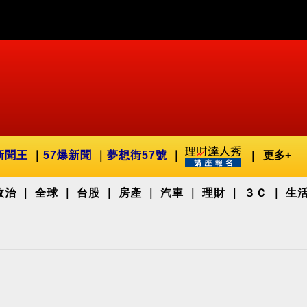
新聞王
57爆新聞
夢想街57號
更多+
政治
全球
台股
房產
汽車
理財
３Ｃ
生