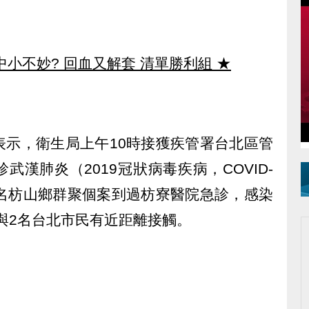
中小不妙? 回血又解套 清單勝利組
★
表示，衛生局上午10時接獲疾管署台北區管
漢肺炎（2019冠狀病毒疾病，COVID-
數名枋山鄉群聚個案到過枋寮醫院急診，感染
且與2名台北市民有近距離接觸。