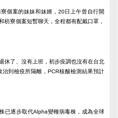
枋寮個案的妹妹和妹婿，20日上午曾自行開
只和枋寮個案短暫聊天，全程都有配戴口罩，
都退休了、沒有上班，初步疫調也沒有在台北
收治到檢疫所隔離，PCR核酸檢測結果預計
。
毒株已逐步取代Alpha變種病毒株，成為全球