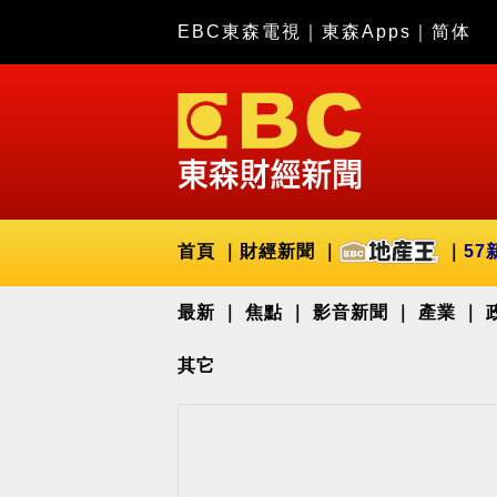
EBC東森電視
｜
東森Apps
｜
简体
首頁
財經新聞
57
最新
焦點
影音新聞
產業
其它