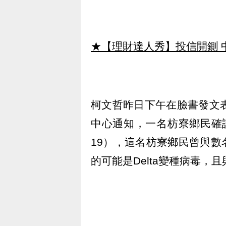
★【理財達人秀】投信開鍘 
柯文哲昨日下午在臉書發文
中心通知，一名枋寮鄉民確診武
19），這名枋寮鄉民曾與
的可能是Delta變種病毒，