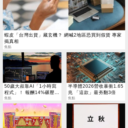
蝦皮「台灣出貨」藏玄機？ 網喊2地區恐買到假貨 專家
揭真相
焦點
50歲大叔靠AI「1小時寫
半導體2026營收暴衝1.65
程式」！ 報酬14%碾壓標
兆 「這款」最夯翻3倍
普 直接辭職去炒股
焦點
焦點