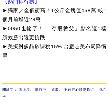
【熱門排行榜】
►
獨家／金價衝高！1公斤金塊值458萬 較1
個月前增近28萬
►
0050也輸了！ 「存股教父」點名這1檔
績效勝出還更抗跌
►
美擬對多晶矽課稅15% 台廠赴美布局降衝
擊
關鍵字：
張上淳
、
陳時中
、
道歉
、
不施行心肺復甦術
、
死亡
率