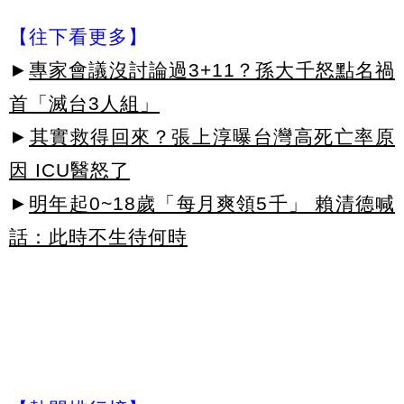
【往下看更多】
►
專家會議沒討論過3+11？孫大千怒點名禍
首「滅台3人組」
►
其實救得回來？張上淳曝台灣高死亡率原
因 ICU醫怒了
►
明年起0~18歲「每月爽領5千」 賴清德喊
話：此時不生待何時