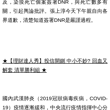
及，染疫死亡個案簽署DNR，與死亡數多有
關，引起輿論批評。張上淳今天下午親自向各
界道歉，清楚知道簽署DNR是嚴謹過程。
★【理財達人秀】投信開鍘 中小不妙? 回血又
解套 清單勝利組
★
國內武漢肺炎（2019冠狀病毒疾病，COVID-
19）疫情逐漸緩和，中央流行疫情指揮中心分