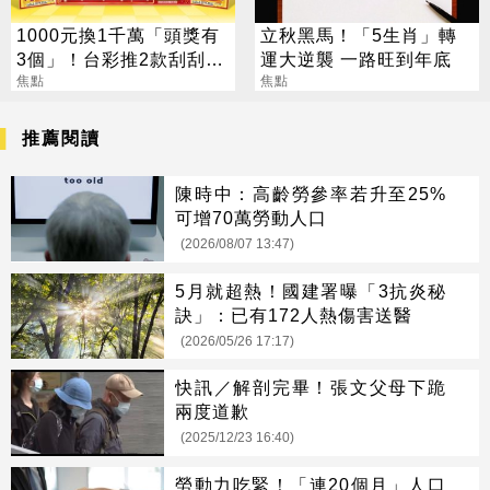
1000元換1千萬「頭獎有
立秋黑馬！「5生肖」轉
3個」！台彩推2款刮刮樂
運大逆襲 一路旺到年底
總獎金逾33億
焦點
焦點
推薦閱讀
陳時中：高齡勞參率若升至25%
可增70萬勞動人口
(2026/08/07 13:47)
5月就超熱！國建署曝「3抗炎秘
訣」：已有172人熱傷害送醫
(2026/05/26 17:17)
快訊／解剖完畢！張文父母下跪
兩度道歉
(2025/12/23 16:40)
勞動力吃緊！「連20個月」人口