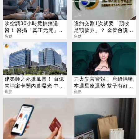
吹空調30小時竟抽搐送
違約交割1次就要「預收
醫！ 醫揭「真正元兇」：
足額款券」？ 金管會說話
不是冷氣
焦點
了
焦點
建築師之死掀風暴！ 百億
刀火失言警報！ 唐綺陽曝
青埔案卡關內幕曝光 中
本週星座運勢 雙子有好消
央、地方互踢皮球
焦點
息、獅子談判順利
焦點