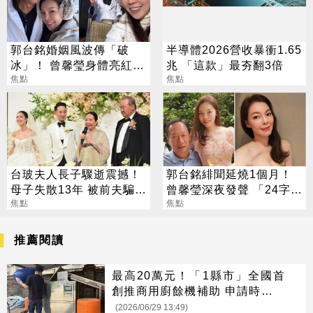
郭台銘婚姻風波傳「破
半導體2026營收暴衝1.65
冰」！ 曾馨瑩身體亮紅燈
兆 「這款」最夯翻3倍
18年婚姻驚傳出現轉機
焦點
焦點
台玻夫人長子驟逝震撼！
郭台銘緋聞延燒1個月！
母子失散13年 被前夫騙
曾馨瑩深夜發聲 「24字」
「愛兒已夭折」
焦點
吐盡最心繫的事
焦點
推薦閱讀
最高20萬元！「1縣市」全國首
創推商用廚餘機補助 申請時間曝
光
(2026/06/29 13:49)