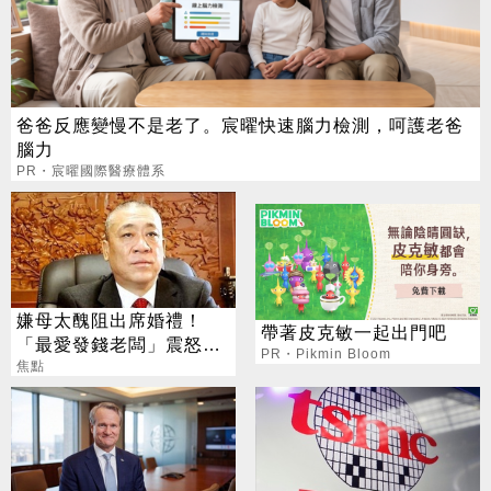
爸爸反應變慢不是老了。宸曜快速腦力檢測，呵護老爸
腦力
PR・宸曜國際醫療體系
嫌母太醜阻出席婚禮！
帶著皮克敏一起出門吧
「最愛發錢老闆」震怒開
PR・Pikmin Bloom
除：我看不起你
焦點