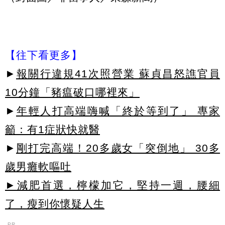
【往下看更多】
►
報關行違規41次照營業 蘇貞昌怒譙官員
10分鐘「豬瘟破口哪裡來」
►
年輕人打高端嗨喊「終於等到了」 專家
籲：有1症狀快就醫
►
剛打完高端！20多歲女「突倒地」 30多
歲男癱軟嘔吐
►減肥首選，檸檬加它，堅持一週，腰細
了，瘦到你懷疑人生
PR