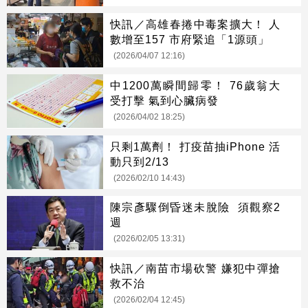
快訊／高雄春捲中毒案擴大！ 人
數增至157 市府緊追「1源頭」
(2026/04/07 12:16)
中1200萬瞬間歸零！ 76歲翁大
受打擊 氣到心臟病發
(2026/04/02 18:25)
只剩1萬劑！ 打疫苗抽iPhone 活
動只到2/13
(2026/02/10 14:43)
陳宗彥驟倒昏迷未脫險 須觀察2
週
(2026/02/05 13:31)
快訊／南苗市場砍警 嫌犯中彈搶
救不治
(2026/02/04 12:45)