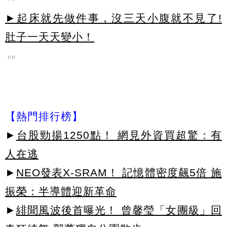
►起床就先做件事，沒三天小腹就不見了!
肚子一天天變小！
PR
【熱門排行榜】
►
台股勁揚1250點！ 網見外資買超驚：有
人在逃
►
NEO發表X-SRAM！ 記憶體密度飆5倍 施
振榮：半導體迎新革命
►
緋聞風波後首曝光！ 曾馨瑩「女團級」回