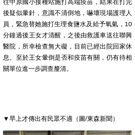
往中原國小接種站施打高端疫苗，結果在打完
後疑似暈針，意識不清倒地，嚇壞現場護理人
員，緊急替她施打生理食鹽水及給予氧氣，10
分鐘過後王女才清醒，之後由救護車送往聯興
醫院，所幸檢查無大礙，目前已經出院回家休
息。至於王女暈倒是否和疫苗有關，仍有待相
關單位進一步調查釐清。
▼早上才傳出有民眾不適（圖/東森新聞）