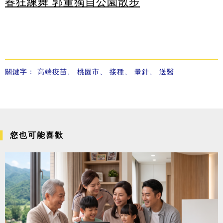
春狂練舞 郭董獨自公園散步
關鍵字：
高端疫苗
、
桃園市
、
接種
、
暈針
、
送醫
您也可能喜歡