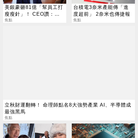
美銀豪砸81億「幫員工打
台積電3奈米產能傳「進
瘦瘦針」！ CEO讚：一
度超前」 2奈米也傳捷報
項值得的投資
焦點
焦點
立秋財運翻轉！ 命理師點名8大強勢產業 AI、半導體成
最強黑馬
焦點