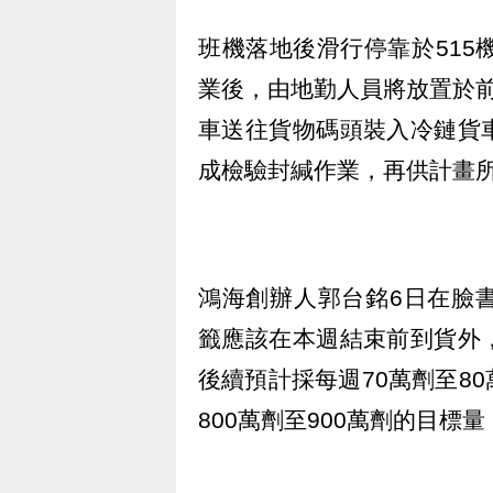
班機落地後滑行停靠於515
業後，由地勤人員將放置於
車送往貨物碼頭裝入冷鏈貨
成檢驗封緘作業，再供計畫
鴻海創辦人郭台銘6日在臉書（
籤應該在本週結束前到貨外
後續預計採每週70萬劑至8
800萬劑至900萬劑的目