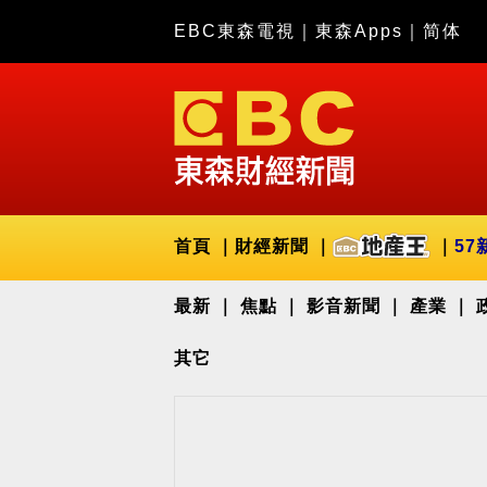
EBC東森電視
｜
東森Apps
｜
简体
首頁
財經新聞
57
最新
焦點
影音新聞
產業
其它