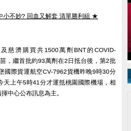
中小不妙? 回血又解套 清單勝利組
★
濟購買共1500萬劑BNT的COVID-
疫苗，繼首批約93萬劑在2日抵台後，第2批
國際貨運航空CV-7962貨機昨晚9時30分
今天上午5時41分才運抵桃園國際機場，相
指揮中心公布訊息為主。