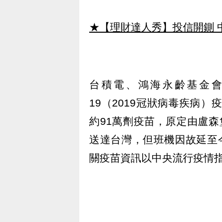
★【理財達人秀】投信開鍘 
台積電、鴻海永齡基金會及慈
19（2019冠狀病毒疾病）
約91萬劑疫苗，原定由盧森堡
送達台灣，但班機因故延至
關疫苗資訊以中央流行疫情