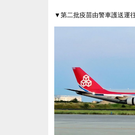
▼第二批疫苗由警車護送運往