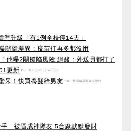
課標準升級「有1例全校停14天」
曝關鍵差異：疫苗打再多都沒用
兒！他曝2關鍵陷風險 網酸：外送員都打了
101更新
PR・Maplestory Worlds
驚呆！快買養髮給男友
PR・新聞熱議養髮洗髮精
老手」被逼成神隊友 5台廠默默發財