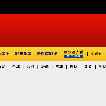
新聞王
57爆新聞
夢想街57號
更多+
政治
全球
台股
房產
汽車
理財
３Ｃ
生