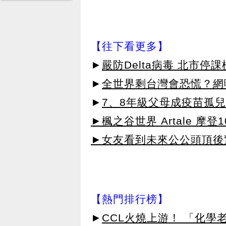
【往下看更多】
►
嚴防Delta病毒 北市停
►
全世界剩台灣會恐慌？網
►
7、8年級父母成疫苗孤
►楓之谷世界 Artale 摩登
►女友看到未來公公頭頂後
【熱門排行榜】
►
CCL火燒上游！ 「化學