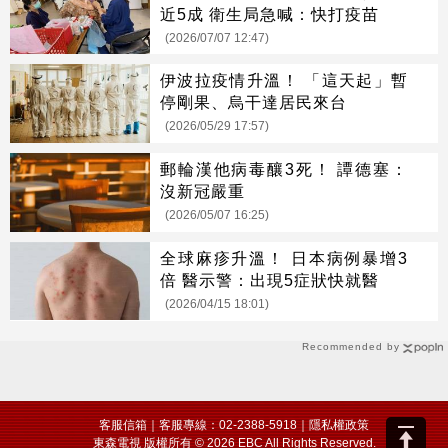
近5成 衛生局急喊：快打疫苗
(2026/07/07 12:47)
伊波拉疫情升溫！ 「這天起」暫
停剛果、烏干達居民來台
(2026/05/29 17:57)
郵輪漢他病毒釀3死！ 譚德塞：
沒新冠嚴重
(2026/05/07 16:25)
全球麻疹升溫！ 日本病例暴增3
倍 醫示警：出現5症狀快就醫
(2026/04/15 18:01)
Recommended by
客服信箱
｜客服專線：02-2388-5918｜
隱私權政策
東森電視 版權所有 © 2026 EBC All Rights Reserved.