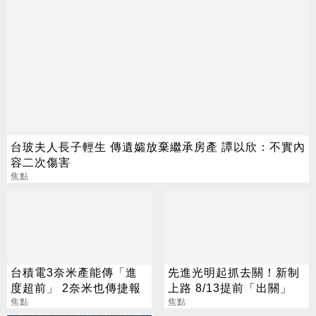
台玻夫人長子輕生 傳遺孀放棄繼承房產 譚以欣：不實內
容二次傷害
焦點
台積電3奈米產能傳「進
先進光明起抓去關！新制
度超前」 2奈米也傳捷報
上路 8/13提前「出關」
焦點
焦點