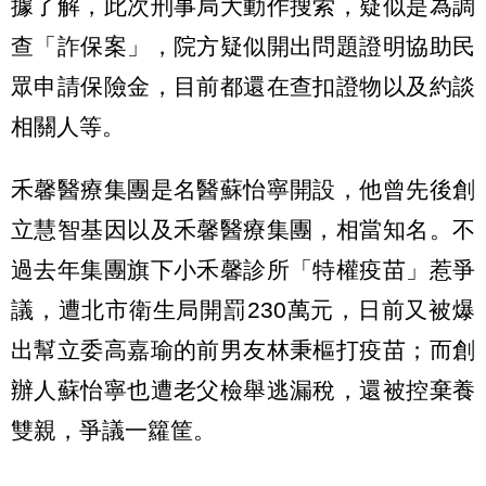
據了解，此次刑事局大動作搜索，疑似是為調
查「詐保案」，院方疑似開出問題證明協助民
眾申請保險金，目前都還在查扣證物以及約談
相關人等。
禾馨醫療集團是名醫蘇怡寧開設，他曾先後創
立慧智基因以及禾馨醫療集團，相當知名。不
過去年集團旗下小禾馨診所「特權疫苗」惹爭
議，遭北市衛生局開罰230萬元，日前又被爆
出幫立委高嘉瑜的前男友林秉樞打疫苗；而創
辦人蘇怡寧也遭老父檢舉逃漏稅，還被控棄養
雙親，爭議一籮筐。