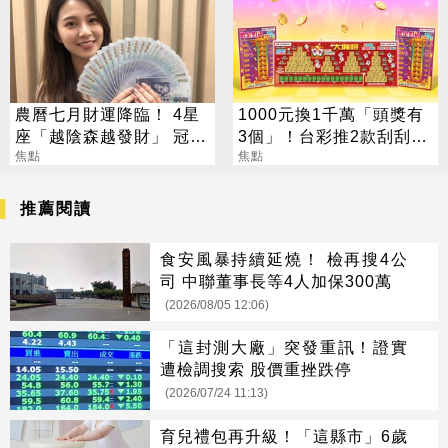
農曆七月財運降臨！ 4星
1000元換1千萬「頭獎有
座「越陰森越發財」 冠軍
3個」！台彩推2款刮刮樂
賺到翻
焦點
總獎金逾33億
焦點
推薦閱讀
食安風暴持續延燒！ 檢再搜4公
司 中聯董事長等4人加保300萬
(2026/08/05 12:06)
「這封測大廠」突發重訊！證實
遭檢調搜索 股價重挫跌停
(2026/07/24 11:13)
育兒禮包再升級！「這縣市」6歲