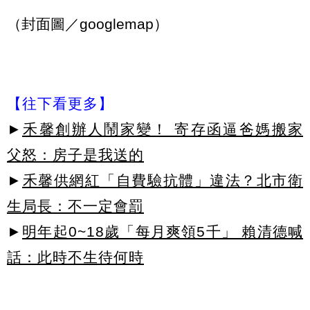
（封面圖／googlemap）
【往下看更多】
►
禾馨創辦人鬧家變！ 寄存函逼爸媽搬家
父怒：房子是我送的
►
禾馨供網紅「自費驗抗體」違法？北市衛
生局長：不一定會罰
►
明年起0~18歲「每月爽領5千」 賴清德喊
話：此時不生待何時