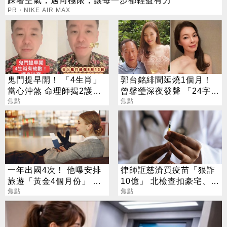
PR・NIKE AIR MAX
鬼門提早開！ 「4生肖」
郭台銘緋聞延燒1個月！
當心沖煞 命理師揭2護身
曾馨瑩深夜發聲 「24字」
法寶
焦點
吐盡最心繫的事
焦點
一年出國4次！ 他曝安排
律師誆慈濟買疫苗「狠詐
旅遊「黃金4個月份」 卡
10億」 北檢查扣豪宅、搜
對整年活在期待中
焦點
出158公斤黃金
焦點