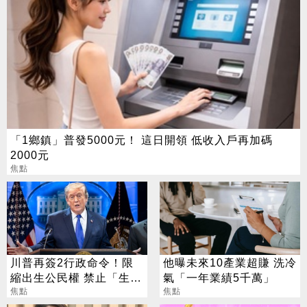
「1鄉鎮」普發5000元！ 這日開領 低收入戶再加碼
2000元
焦點
川普再簽2行政命令！限
他曝未來10產業超賺 洗冷
縮出生公民權 禁止「生育
氣「一年業績5千萬」
旅遊」
焦點
焦點