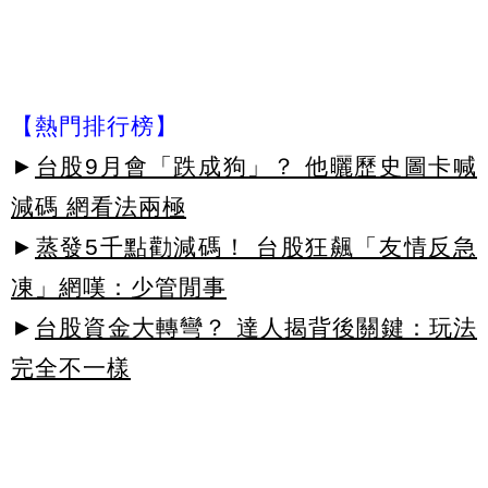
【熱門排行榜】
►
台股9月會「跌成狗」？ 他曬歷史圖卡喊
減碼 網看法兩極
►
蒸發5千點勸減碼！ 台股狂飆「友情反急
凍」網嘆：少管閒事
►
台股資金大轉彎？ 達人揭背後關鍵：玩法
完全不一樣