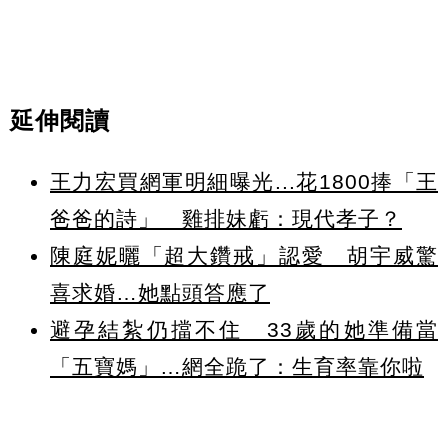
延伸閱讀
王力宏買網軍明細曝光...花1800捧「王
爸爸的詩」 雞排妹虧：現代孝子？
陳庭妮曬「超大鑽戒」認愛 胡宇威驚
喜求婚…她點頭答應了
避孕結紮仍擋不住 33歲的她準備當
「五寶媽」…網全跪了：生育率靠你啦