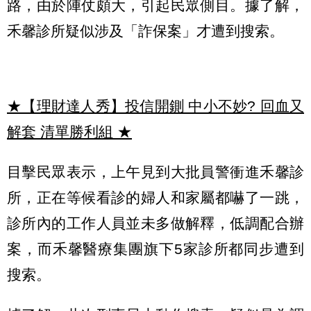
路，由於陣仗頗大，引起民眾側目。據了解，
禾馨診所疑似涉及「詐保案」才遭到搜索。
★【理財達人秀】投信開鍘 中小不妙? 回血又
解套 清單勝利組
★
目擊民眾表示，上午見到大批員警衝進禾馨診
所，正在等候看診的婦人和家屬都嚇了一跳，
診所內的工作人員並未多做解釋，低調配合辦
案，而禾馨醫療集團旗下5家診所都同步遭到
搜索。