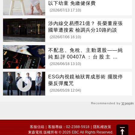
以下幼童 免繳健保費
(2026/07/13 17:10)
涉內線交易撈21億？ 長榮董座張
國華遭搜索 檢調兵分10路約談
(2026/07/06 16:10)
不配息、免稅、主動選股——純
純點評00407A：台股主動式
ETF新選擇來了
(2026/06/18 13:10)
ESG內視鏡袖狀胃成形術 擺脫停
藥反彈魔咒
(2026/05/28 12:04)
Recommended by
客服信箱
｜客服專線：02-2388-5918｜
隱私權政策
東森電視 版權所有 © 2026 EBC All Rights Reserved.