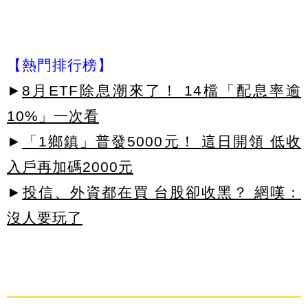
【熱門排行榜】
►
8月ETF除息潮來了！ 14檔「配息率逾
10%」一次看
►
「1鄉鎮」普發5000元！ 這日開領 低收
入戶再加碼2000元
►
投信、外資都在買 台股卻收黑？ 網嘆：
沒人要玩了