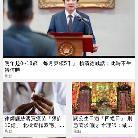
明年起0~18歲「每月爽領5千」 賴清德喊話：此時不生
待何時
焦點
律師誆慈濟買疫苗「狠詐
關公生日遇「四絕日」 別
10億」 北檢查扣豪宅、搜
急著求偏財 命理師：做1
出158公斤黃金
焦點
事更有效
焦點