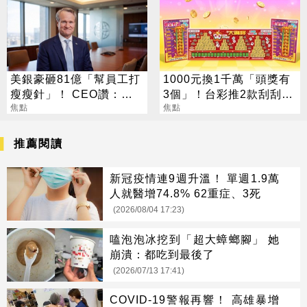
美銀豪砸81億「幫員工打
1000元換1千萬「頭獎有
瘦瘦針」！ CEO讚：一
3個」！台彩推2款刮刮樂
項值得的投資
焦點
總獎金逾33億
焦點
推薦閱讀
新冠疫情連9週升溫！ 單週1.9萬
人就醫增74.8% 62重症、3死
(2026/08/04 17:23)
嗑泡泡冰挖到「超大蟑螂腳」 她
崩潰：都吃到最後了
(2026/07/13 17:41)
COVID-19警報再響！ 高雄暴增