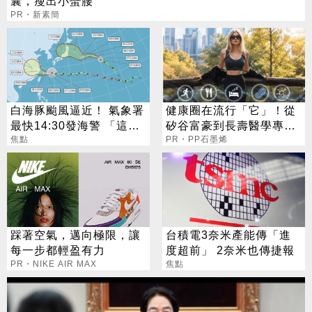
囊，瘦出小蠻腰
PR・新素簡
白海豚颱風逼近！ 氣象署
健康圈在流行「它」！從
最快14:30發海警 「這
矽谷富豪到長壽醫學專家
天」風雨最猛烈
焦點
都在研究!
PR・PP石墨烯
踩著空氣，邁向極限，讓
台積電3奈米產能傳「進
每一步都輕盈有力
度超前」 2奈米也傳捷報
PR・NIKE AIR MAX
焦點