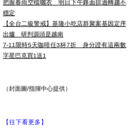
把握春雨空檔曬衣 明日下午鋒面掠過轉趨不
穩定
【全台二級警戒】基隆小吃店群聚案基因定序
出爐 研判源頭是越南
7-11限時5天咖啡任3杯7折 身分證有這兩數
字星巴克買1送1
（封面圖/指揮中心提供）
【往下看更多】