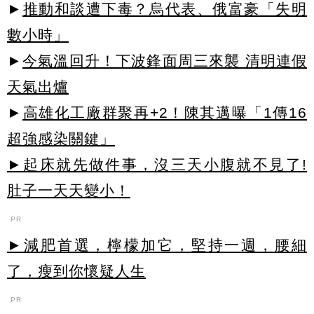
►
推動和談遭下毒？烏代表、俄富豪「失明
數小時」
►
今氣溫回升！下波鋒面周三來襲 清明連假
天氣出爐
►
高雄化工廠群聚再+2！陳其邁曝「1傳16
超強感染關鍵」
►起床就先做件事，沒三天小腹就不見了!
肚子一天天變小！
PR
►減肥首選，檸檬加它，堅持一週，腰細
了，瘦到你懷疑人生
PR