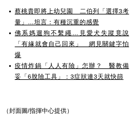
蔡桃貴即將上幼兒園 二伯列「選擇3考
量」…坦言：有種沉重的感覺
佛系媽遛狗不繫繩…見愛犬失蹤竟說
「有緣就會自己回來」 網見關鍵字怕
爆
疫情炸鍋「人人有險」怎辦？ 醫教備
妥「6脫險工具」：3症狀連3天就快篩
（封面圖/指揮中心提供）