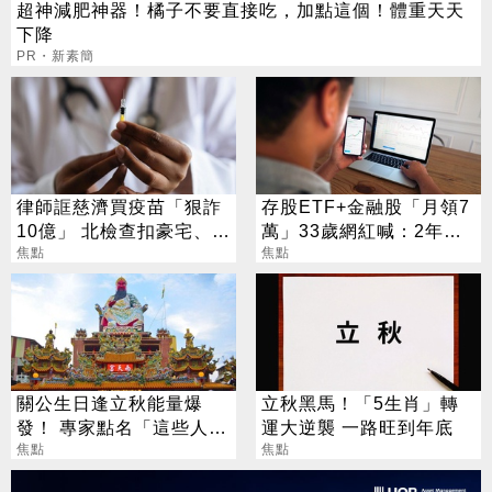
超神減肥神器！橘子不要直接吃，加點這個！體重天天
下降
PR・新素簡
律師誆慈濟買疫苗「狠詐
存股ETF+金融股「月領7
10億」 北檢查扣豪宅、搜
萬」33歲網紅喊：2年內
出158公斤黃金
焦點
要退休
焦點
關公生日逢立秋能量爆
立秋黑馬！「5生肖」轉
發！ 專家點名「這些人」
運大逆襲 一路旺到年底
別亂拜
焦點
焦點