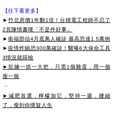
【往下看更多】
►
竹北房價1年翻1倍！台積電工程師不忍了
2頁陳情書嘆「不是件好事」
►
衛福部估4月底萬人確診 最高恐達1.5萬例
►
疫情炸鍋恐300萬確診！醫曝6大保命工具
3情況就篩檢
►肚腩一抓一大把，只需1個雞蛋，用一個
瘦一個
PR
►減肥首選，檸檬加它，堅持一週，腰細
了，瘦到你懷疑人生