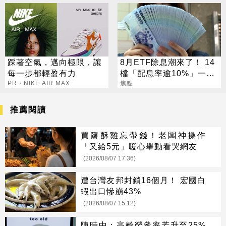
踩著空氣，邁向極限，讓
8月ETF除息潮來了！ 14
每一步都輕盈有力
檔「配息率逾10%」一次
PR・NIKE AIR MAX
看
焦點
推薦閱讀
買鹽酥雞忘帶錢！老闆神操作
「又給5元」暖心舉動看哭網友
(2026/08/07 17:36)
遭台灣友邦封鎖16個月！ 宏國白
蝦出口慘崩43%
(2026/08/07 15:12)
陳時中：高齡勞參率若升至25%