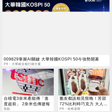
009829掌握AI關鍵 大華韓國KOSPI 50今強勢開募
PR・大華銀全能行銷方案
台積電3奈米產能傳「進
脆友都說相見恨晚！苦甜
度超前」 2奈米也傳捷報
72%比利時巧克力 大人味
焦點
爆紅！
PR・哈根達斯