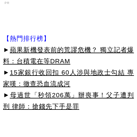
PR
【熱門排行榜】
►
蘋果新機發表前的荒謬危機？ 獨立記者爆
料：台積電在等DRAM
►
15家銀行收回扣 60人涉與地政士勾結 專
家嘆：徹查恐血流成河
►
母過世「秒領206萬」辦喪事！父子遭判
刑 律師：搶錢先下手是罪