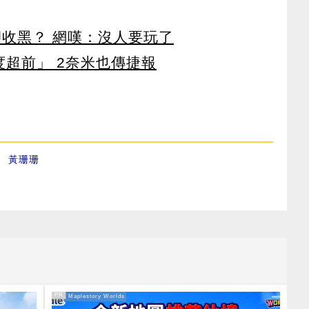
卻收黑？ 網嘆：沒人要玩了
度超前」 2奈米也傳捷報
、
黃珊珊
PR
PR・Maplestory Worlds