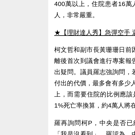
400萬以上，住院患者16
人，非常嚴重。
★【理財達人秀】急彈空手 
柯文哲和副市長黃珊珊日前
離後首次到議會進行專案報
出疑問。議員羅志強詢問，
付出的代價，最多會有多少人
上，而需要住院的比例應該
1%死亡率換算，約4萬人將
羅再詢問柯P，中央是否已
「我是沒看到」。羅認為，