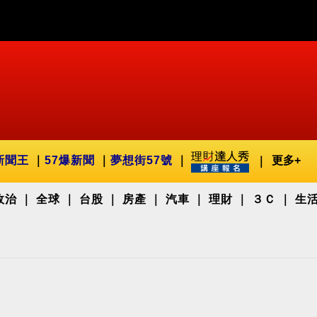
新聞王
57爆新聞
夢想街57號
更多+
政治
全球
台股
房產
汽車
理財
３Ｃ
生