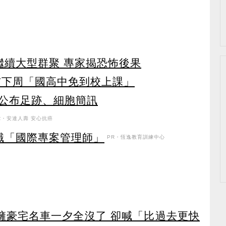
繼續大型群聚 專家揭恐怖後果
布下周「國高中免到校上課」
公布足跡、細胞簡訊
R・安達人壽 安心抗癌
職「國際專案管理師」
PR・恆逸教育訓練中心
坐擁豪宅名車一夕全沒了 卻喊「比過去更快