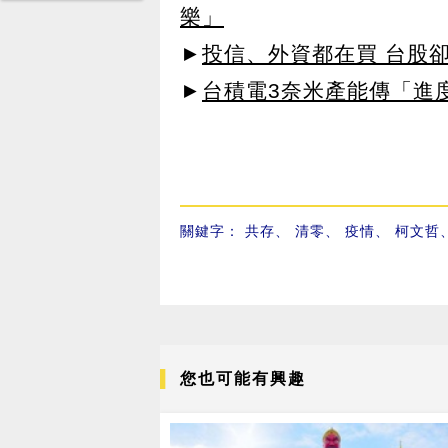
樂」
►
投信、外資都在買 台股
►
台積電3奈米產能傳「進
關鍵字：
共存
、
清零
、
疫情
、
柯文哲
您也可能有興趣