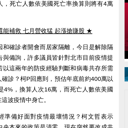
萬人，死亡人數依美國死亡率換算則將有4萬
還能補救 七月營收猛 起漲搶賺股
★
因和確診者開會而居家隔離，今日是解除隔
告與備詢，許多議員皆針對北市目前疫情提
若以這兩年的防疫經驗判斷和病毒共存所需
確診？柯P回應到，預估年底前約400萬以
是4%，換算人次16萬，而死亡人數依美國
在這波疫情中身亡。
經準備好面對疫情最壞情況？柯文哲表示
中央本來的政策是清零，現在突然要改成共