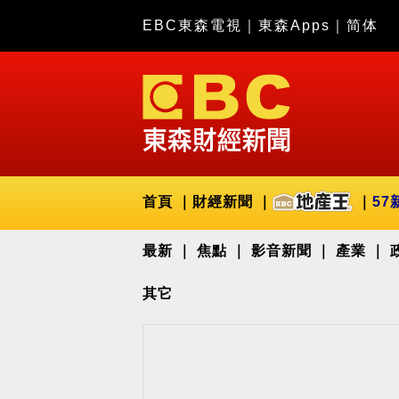
EBC東森電視
｜
東森Apps
｜
简体
首頁
財經新聞
57
最新
焦點
影音新聞
產業
其它