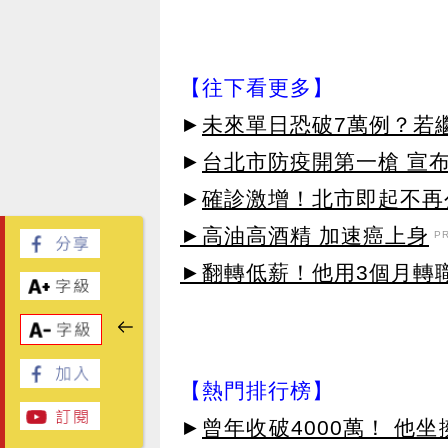
【往下看更多】
►
未來單日恐破7萬例？若
►
台北市防疫開第一槍 宣
►
確診激增！北市即起不再
►高油高酒精 加速癌上身
P
►翻轉低薪！他用3個月轉
【熱門排行榜】
►
曾年收破4000萬！ 他