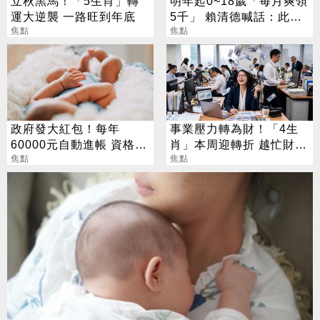
立秋黑馬！「5生肖」轉
明年起0~18歲「每月爽領
運大逆襲 一路旺到年底
5千」 賴清德喊話：此時
焦點
不生待何時
焦點
政府發大紅包！每年
事業壓力轉為財！「4生
60000元自動進帳 資格一
肖」本周迎轉折 越忙財運
次看
焦點
越旺
焦點