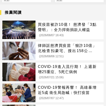
焦點
旺運到10月
焦點
推薦閱讀
買疫苗被詐10億！ 慈濟發「3點
聲明」：全力捍衛捐款人權益
(2026/08/07 16:43)
律師誆慈濟買疫苗「狠詐10億」
北檢查扣豪宅、搜出158公斤黃
金
(2026/08/06 12:51)
COVID-19進入流行期！ 上週新
增25重症、5死亡病例
(2026/07/21 15:06)
COVID-19警報再響！ 高雄暴增
近5成 衛生局急喊：快打疫苗
(2026/07/07 12:47)