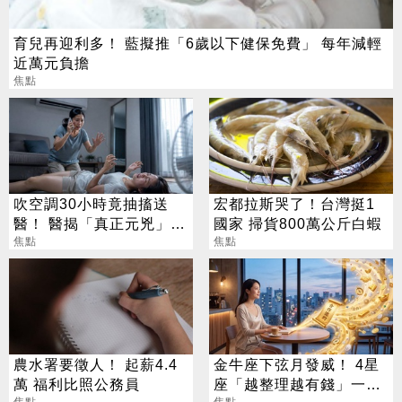
育兒再迎利多！ 藍擬推「6歲以下健保免費」 每年減輕
近萬元負擔
焦點
吹空調30小時竟抽搐送
宏都拉斯哭了！台灣挺1
醫！ 醫揭「真正元兇」：
國家 掃貨800萬公斤白蝦
不是冷氣
焦點
焦點
農水署要徵人！ 起薪4.4
金牛座下弦月發威！ 4星
萬 福利比照公務員
座「越整理越有錢」一路