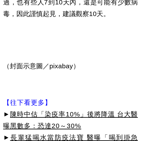
過，也有些人7到10天內，還是可能有少數病
毒，因此謹慎起見，建議觀察10天。
（封面示意圖／pixabay）
【往下看更多】
►
陳時中估「染疫率10%」後將降溫 台大醫
曝黑數多：恐達20～30%
►
長輩猛喝水當防疫法寶 醫曝「喝到掛急