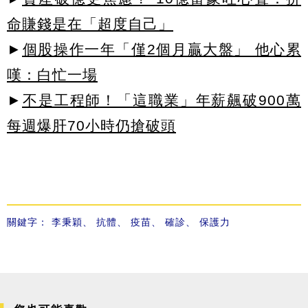
命賺錢是在「超度自己」
►
個股操作一年「僅2個月贏大盤」 他心累
嘆：白忙一場
►
不是工程師！「這職業」年薪飆破900萬
每週爆肝70小時仍搶破頭
關鍵字：
李秉穎
、
抗體
、
疫苗
、
確診
、
保護力