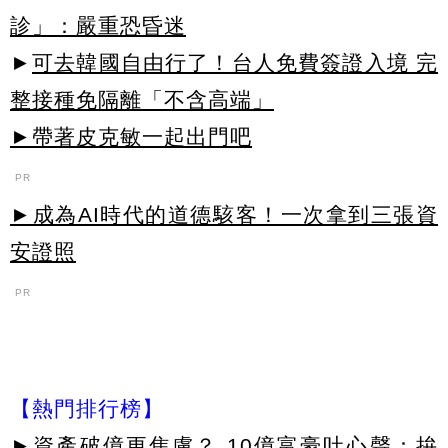
診」：嚴重恐昏迷
►
可去韓國自由行了！台人免費簽證入境 完
整接種免隔離「不含高端」
►帶著皮克敏一起出門吧
PR
►成為AI時代的道德駭客！一次拿到三張資
安證照
PR
【熱門排行榜】
►
資產破億更焦慮？ 10億富豪吐心聲：拚