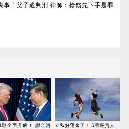
辦喪事！父子遭判刑 律師：搶錢先下手是罪
I戰全面升級！ 謝金河
立秋好運來了！ 5星座貴人、