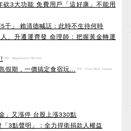
27年砍3大功能 免費用戶「這好康」不能用
領5千」 賴清德喊話：此時不生待何時
貴人、升遷運齊發 命理師：把握黃金轉運
!
PR・Maplestory Worlds
假期，一價搞定食宿玩...
PR・Club Med Taiwan
」又漲停 台股上漲330點
濟發「3點聲明」：全力捍衛捐款人權益