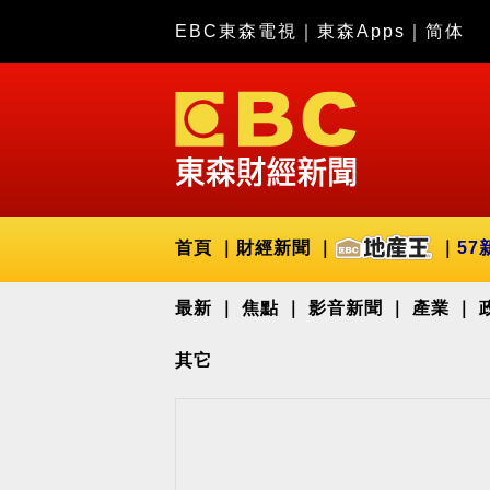
EBC東森電視
｜
東森Apps
｜
简体
首頁
財經新聞
57
最新
焦點
影音新聞
產業
其它