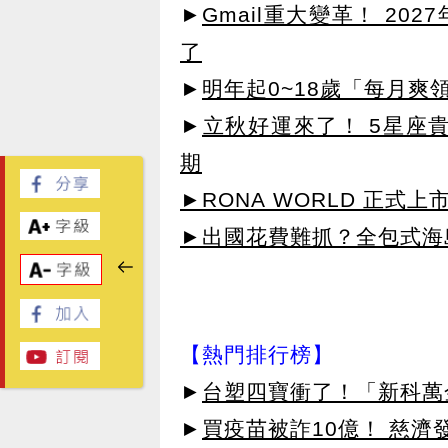
►
Gmail重大變革！ 20
了
►
明年起0~18歲「每月爽
►
立秋好運來了！ 5星座
期
►RONA WORLD 正式上市
►出國花費難抓？全包式海島
【熱門排行榜】
►
台塑四寶衝了！「新科萬金
►
買疫苗被詐10億！ 慈