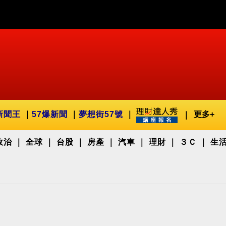
新聞王
57爆新聞
夢想街57號
更多+
政治
全球
台股
房產
汽車
理財
３Ｃ
生