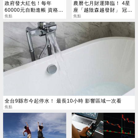
政府發大紅包！每年
農曆七月財運降臨！ 4星
60000元自動進帳 資格一
座「越陰森越發財」 冠軍
次看
焦點
賺到翻
焦點
全台9縣市今起停水！ 最長10小時 影響區域一次看
焦點