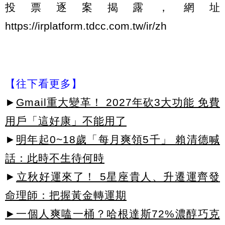
投票逐案揭露，網址
https://irplatform.tdcc.com.tw/ir/zh
【往下看更多】
►
Gmail重大變革！ 2027年砍3大功能 免費
用戶「這好康」不能用了
►
明年起0~18歲「每月爽領5千」 賴清德喊
話：此時不生待何時
►
立秋好運來了！ 5星座貴人、升遷運齊發
命理師：把握黃金轉運期
►一個人爽嗑一桶？哈根達斯72%濃醇巧克