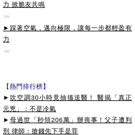
力 掀脆友共鳴
PR
►踩著空氣，邁向極限，讓每一步都輕盈有
力
PR
【熱門排行榜】
►
吹空調30小時竟抽搐送醫！ 醫揭「真正
元兇」：不是冷氣
►
母過世「秒領206萬」辦喪事！父子遭判
刑 律師：搶錢先下手是罪