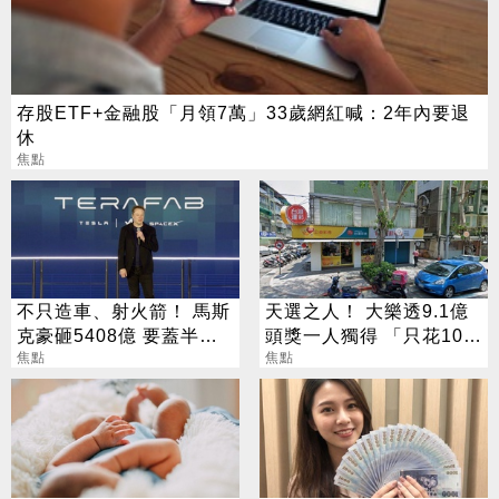
存股ETF+金融股「月領7萬」33歲網紅喊：2年內要退
休
焦點
不只造車、射火箭！ 馬斯
天選之人！ 大樂透9.1億
克豪砸5408億 要蓋半導
頭獎一人獨得 「只花100
體園區
焦點
元」買法曝光
焦點