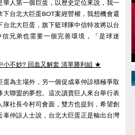
是華人第一個巨蛋，以歷史定位來說，我一
拿下台北大巨蛋BOT案經營權，我想機會還
下台北大巨蛋，旗下籃球隊中信特攻將以台
中信兄弟也需要一個完善環境，「是球迷
中小不妙? 回血又解套 清單勝利組
★
巨蛋為主場外，另一個促成辜仲諒積極爭取
棒大聯盟的夢想。這次讀賣巨人來台舉行表
人隊社長今村司會面，雙方也提到，希望創
近辜仲諒人士說，台北大巨蛋正是輸出台灣