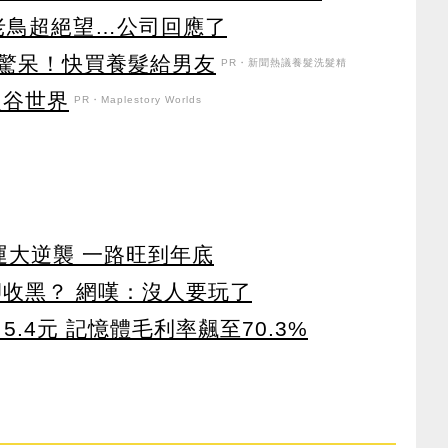
年老鳥超絕望…公司回應了
驚呆！快買養髮給男友
PR・新聞熱議養髮洗髮精
之谷世界
PR・Maplestory Worlds
運大逆襲 一路旺到年底
卻收黑？ 網嘆：沒人要玩了
5.4元 記憶體毛利率飆至70.3%