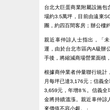
台北大巨蛋商業附屬設施包
場約3.5萬坪，目前由遠東S
團，約四百間客房；辦公樓
親近辜仲諒人士指出，「未
運，由於台北市區內A級辦
手後，將縮減商場營業面積
根據商仲業者仲量聯行統計
月每坪已達3,176元；信
3,659元，年增8％。信
金將持續溫漲。親近辜仲諒
來價值不容小覷。」