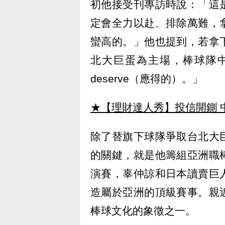
初他接受刊專訪時說：「這
定會全力以赴、排除萬難，
蠻高的。」他也提到，若拿
北大巨蛋為主場，棒球隊
deserve（應得的）。」
★【理財達人秀】投信開鍘 
除了替旗下球隊爭取台北大
的關鍵，就是他籌組亞洲職
演賽，辜仲諒和日本讀賣巨
造屬於亞洲的頂級賽事。親
棒球文化的象徵之一。