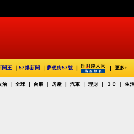
新聞王
57爆新聞
夢想街57號
更多+
政治
全球
台股
房產
汽車
理財
３Ｃ
生