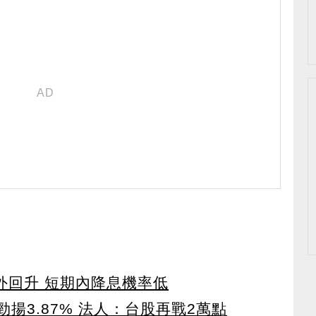
意外回升 短期內降息機率低
R勁揚3.87% 法人：台股再戰2萬點