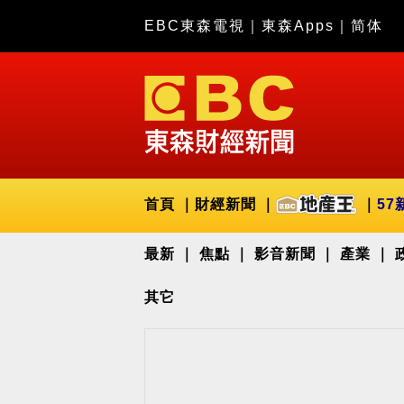
EBC東森電視
｜
東森Apps
｜
简体
首頁
財經新聞
57
最新
焦點
影音新聞
產業
其它