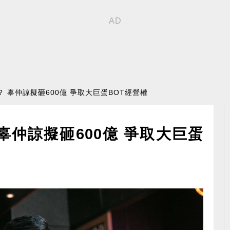
？ 辜仲諒擬砸600億 爭取大巨蛋BOT經營權
辜仲諒擬砸600億 爭取大巨蛋