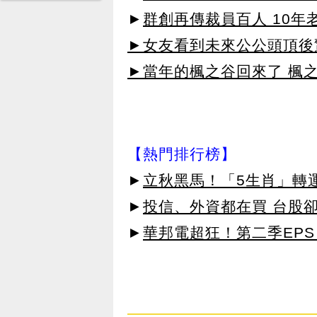
►
群創再傳裁員百人 10
►女友看到未來公公頭頂後
►當年的楓之谷回來了 楓
【熱門排行榜】
►
立秋黑馬！「5生肖」轉
►
投信、外資都在買 台股
►
華邦電超狂！第二季EPS 