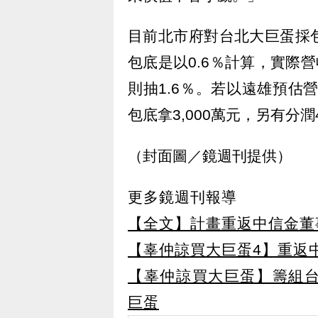
目前北市府對台北大巨蛋採
包底是以0.6％計算，實際
則抽1.6％。若以遠雄預估
包底拿3,000萬元，另有分潤4
（封面圖／鏡週刊提供）
更多鏡週刊報導
【全文】計畫重返中信金董
【辜仲諒買大巨蛋4】重返
【辜仲諒買大巨蛋】籌組台
巨蛋