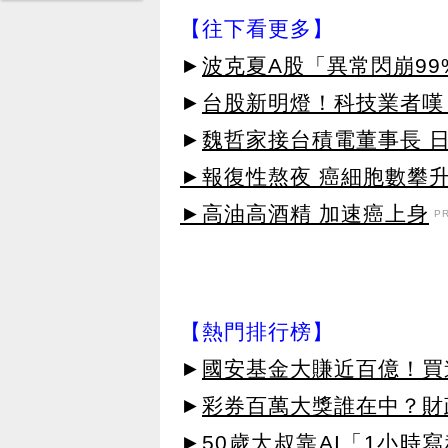
【往下看更多】
►
波克夏A股「異常閃崩99
►
台股新明燈！科技業者嘆
►
魏哲家接台積電董事長 
►報復性熬夜 癌細胞數攀
►高油高酒精 加速癌上身
P
【熱門排行榜】
►
國安基金大賺近百億！買進
►
彩券百萬大獎誰在中？財
►
50歲大叔靠AI「1小時