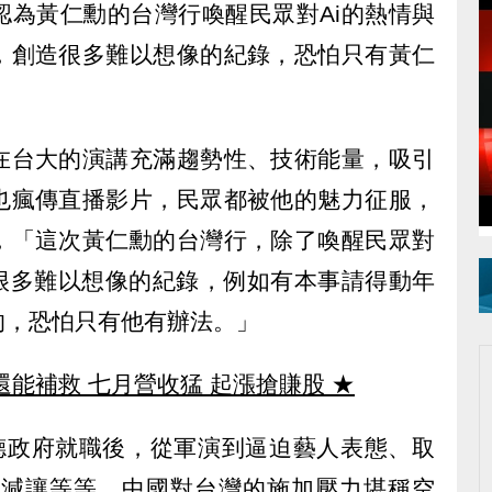
認為黃仁勳的台灣行喚醒民眾對Ai的熱情與
，創造很多難以想像的紀錄，恐怕只有黃仁
在台大的演講充滿趨勢性、技術能量，吸引
也瘋傳直播影片，民眾都被他的魅力征服，
，「這次黃仁勳的台灣行，除了喚醒民眾對
造很多難以想像的紀錄，例如有本事請得動年
的，恐怕只有他有辦法。」
還能補救 七月營收猛 起漲搶賺股
★
清德政府就職後，從軍演到逼迫藝人表態、取
關稅減讓等等，中國對台灣的施加壓力堪稱空