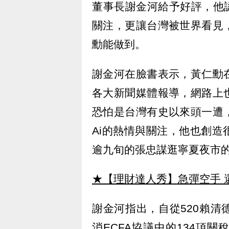
董事長謝金河給予好評，他
關注，更讓台灣被世界看見
勳能做到。
謝金河在臉書表示，黃仁勳
各大新聞媒體報導，網路上
恐怕是台灣有史以來頭一遭
Ai的熱情與關注，他也創
逾九旬的張忠謀逛寧夏夜市
★【理財達人秀】急彈空手 
謝金河指出，自從520賴
消ECFA協議中的134項