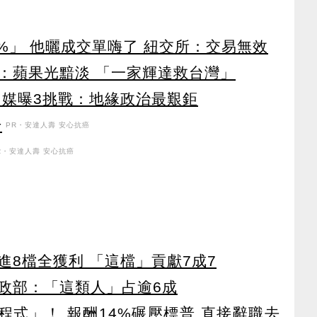
%」 他曬成交單嗨了 紐交所：交易無效
：蘋果光黯淡 「一家輝達救台灣」
日媒曝3挑戰：地緣政治最艱鉅
升
PR・安達人壽 安心抗癌
R・安達人壽 安心抗癌
8檔全獲利 「這檔」貢獻7成7
政部：「這類人」占逾6成
寫程式」！ 報酬14%碾壓標普 直接辭職去