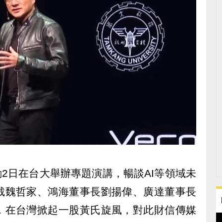
仁勳2日在台大舉辦專題演講，暢談AI等領域未
裁魏哲家、鴻海董事長劉揚偉、廣達董事長
，在台灣掀起一股黃氏旋風，對此財信傳媒