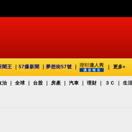
新聞王
57爆新聞
夢想街57號
更多+
政治
全球
台股
房產
汽車
理財
３Ｃ
生