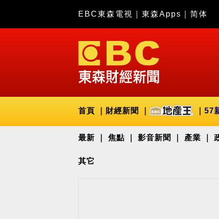
EBC東森電視
｜
東森Apps
｜
简体
首頁
財經新聞
57
最新
焦點
影音新聞
產業
其它