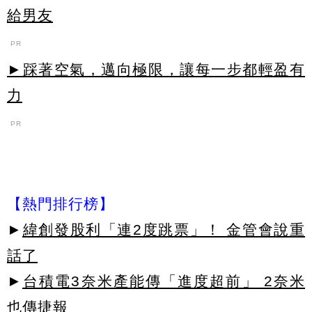
給男友
PR
►踩著空氣，邁向極限，讓每一步都輕盈有
力
PR
【熱門排行榜】
►
緯創發股利「連2度跳票」！ 金管會說重
話了
►
台積電3奈米產能傳「進度超前」 2奈米
也傳捷報