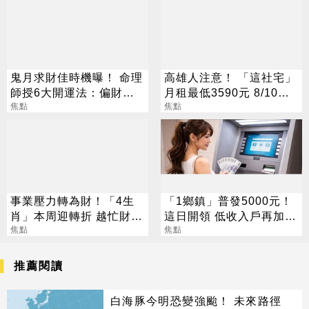
鬼月求財佳時機曝！ 命理
高雄人注意！ 「這社宅」
師授6大開運法：偏財
月租最低3590元 8/10起
「用想的」就行
焦點
放申請
焦點
事業壓力轉為財！「4生
「1鄉鎮」普發5000元！
肖」本周迎轉折 越忙財運
這日開領 低收入戶再加碼
越旺
焦點
2000元
焦點
推薦閱讀
白海豚今明恐變強颱！ 未來路徑