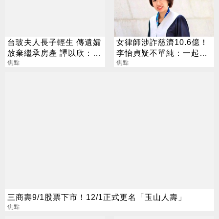
台玻夫人長子輕生 傳遺孀
女律師涉詐慈濟10.6億！
放棄繼承房產 譚以欣：不
李怡貞疑不單純：一起洗
實內容二次傷害
焦點
錢？
焦點
三商壽9/1股票下市！12/1正式更名「玉山人壽」
焦點