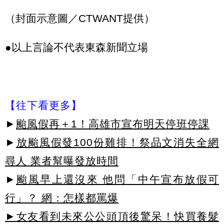
（封面示意圖／CTWANT提供）
●以上言論不代表東森新聞立場
【往下看更多】
►
颱風假再＋1！高雄市宣布明天停班停課
►
放颱風假發100份雞排！祭品文消失全網
尋人 業者幫曝發放時間
►
颱風早上還沒來 他問「中午宣布放假可
行」？ 網：怎樣都罵爆
►女友看到未來公公頭頂後驚呆！快買養髮