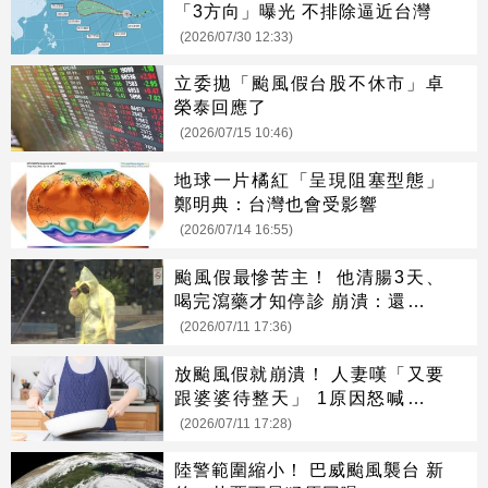
「3方向」曝光 不排除逼近台灣
(2026/07/30 12:33)
立委拋「颱風假台股不休市」卓
榮泰回應了
(2026/07/15 10:46)
地球一片橘紅「呈現阻塞型態」
鄭明典：台灣也會受影響
(2026/07/14 16:55)
颱風假最慘苦主！ 他清腸3天、
喝完瀉藥才知停診 崩潰：還要重
來一次
(2026/07/11 17:36)
放颱風假就崩潰！ 人妻嘆「又要
跟婆婆待整天」 1原因怒喊：整
個人就是火
(2026/07/11 17:28)
陸警範圍縮小！ 巴威颱風襲台 新