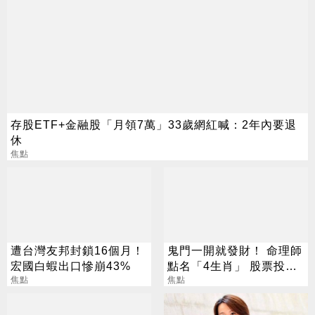
存股ETF+金融股「月領7萬」33歲網紅喊：2年內要退
休
焦點
遭台灣友邦封鎖16個月！
鬼門一開就發財！ 命理師
宏國白蝦出口慘崩43%
點名「4生肖」 股票投資
焦點
大翻身
焦點