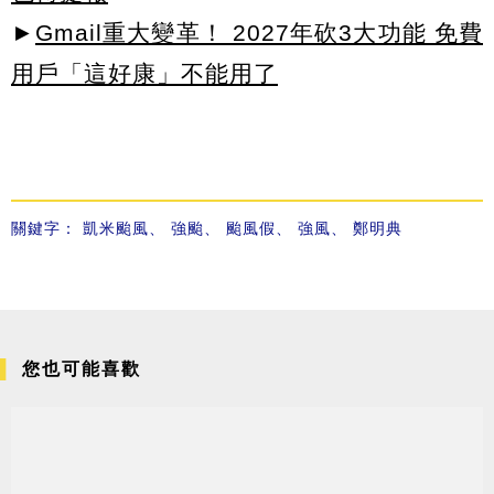
►
Gmail重大變革！ 2027年砍3大功能 免費
用戶「這好康」不能用了
關鍵字：
凱米颱風
、
強颱
、
颱風假
、
強風
、
鄭明典
您也可能喜歡