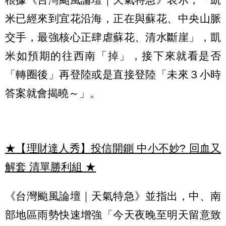
米已經來到宜花沿海，正在與蘇花、中央山脈
交手，最強核心正肆虐蘇花、清水斷崖」，凱
米如預期的往西南「掉」，接下來就看是否
「轉圈後」再登陸或是直接登陸「未來３小時
答案就會揭曉～」。
★【理財達人秀】投信開鍘 中小不妙? 回血又
解套 清單勝利組
★
《台灣颱風論壇｜天氣特急》並指出，中、南
部地區雨勢快速增強「今天夜晚至明天留意致