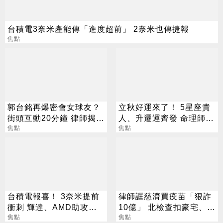
台積電3奈米產能傳「進度超前」 2奈米也傳捷報
焦點
郭台銘再爆密會女球友？
立秋好運來了！ 5星座貴
街頭互動20分鐘 律師揭不
人、升遷運齊發 命理師：
放手原因
焦點
把握黃金轉運期
焦點
台積電報喜！ 3奈米提前
律師誆慈濟買疫苗「狠詐
衝刺 輝達、AMD助攻下
10億」 北檢查扣豪宅、搜
半年業績
焦點
出158公斤黃金
焦點