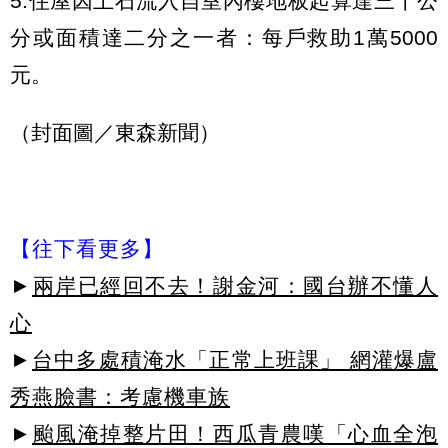
5.住屋因土石流入自室內樓地板起算達三十公
分或面積達二分之一者：每戶救助1萬5000
元。
（封面圖／東森新聞）
【往下看更多】
►
兩岸已經回不去！謝金河：國台辦不懂人
心
►
台中多處積淹水「正常上班課」 網灌爆盧
秀燕臉書：考慮機車族
►
颱風淹掉整片田！西瓜青農嘆「心血全泡