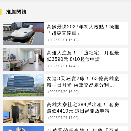
推薦閱讀
高鐵最快2027年初大改點！擬推
「超級直達車」
(2026/08/01 15:12)
高雄人注意！ 「這社宅」月租最
低3590元 8/10起放申請
(2026/07/31 14:43)
友達3天狂賣2廠！ 63億高雄廠
轉手日月光 兩筆交易處分利益估
176.7億
(2026/07/30 16:29)
高雄大寮社宅384戶出租！ 套房
最低4410元 這日起開放申請
(2026/07/27 17:09)
台積電帶旺高雄！ 年收「百萬