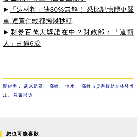
►
「這材料」缺30%無解！ 恐比記憶體更嚴
重 連黃仁勳都掏錢秒訂
►
彩券百萬大獎誰在中？財政部：「這類
人」占逾6成
關鍵字：
凱米颱風
、
高雄
、
淹水
、
高雄市災害救助金核發辦
法
、
災害補助
您也可能喜歡