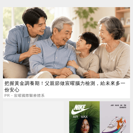
把握黃金調養期！父親節做宸曜腦力檢測，給未來多一
份安心
PR・宸曜國際醫療體系