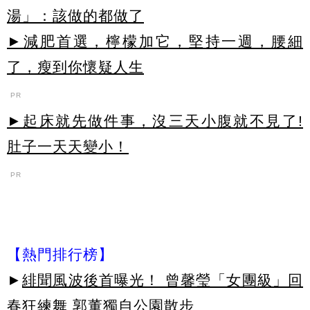
湯」：該做的都做了
►減肥首選，檸檬加它，堅持一週，腰細
了，瘦到你懷疑人生
PR
►起床就先做件事，沒三天小腹就不見了!
肚子一天天變小！
PR
【熱門排行榜】
►
緋聞風波後首曝光！ 曾馨瑩「女團級」回
春狂練舞 郭董獨自公園散步