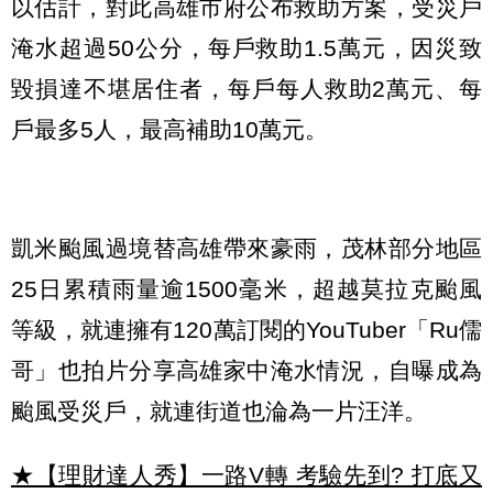
以估計，對此高雄市府公布救助方案，受災戶
淹水超過50公分，每戶救助1.5萬元，因災致
毀損達不堪居住者，每戶每人救助2萬元、每
戶最多5人，最高補助10萬元。
凱米颱風過境替高雄帶來豪雨，茂林部分地區
25日累積雨量逾1500毫米，超越莫拉克颱風
等級，就連擁有120萬訂閱的YouTuber「Ru儒
哥」也拍片分享高雄家中淹水情況，自曝成為
颱風受災戶，就連街道也淪為一片汪洋。
★【理財達人秀】一路V轉 考驗先到? 打底又