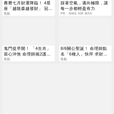
農曆七月財運降臨！ 4星
踩著空氣，邁向極限，讓
座「越陰森越發財」 冠軍
每一步都輕盈有力
賺到翻
焦點
PR・NIKE AIR MAX
鬼門提早開！ 「4生肖」
8/6關公聖誕！ 命理師點
當心沖煞 命理師揭2護身
名「6種人」快拜 求財求
法寶
焦點
職保平安
焦點