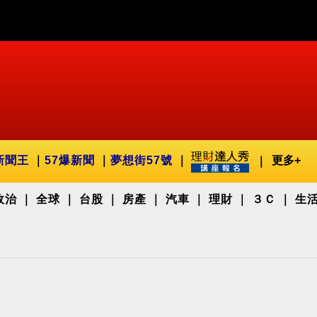
新聞王
57爆新聞
夢想街57號
更多+
政治
全球
台股
房產
汽車
理財
３Ｃ
生