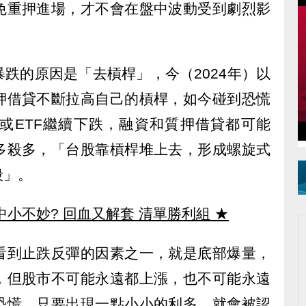
免重押進場，才不會在盤中波動受到劇烈影
跌的原因是「去槓桿」，今（2024年）以
押借貸不斷拉高自己的槓桿，如今碰到恐慌
或ETF繼續下跌，融資和質押借貸都可能
多殺多，「台股靠槓桿堆上去，形成螺旋式
殺」。
中小不妙? 回血又解套 清單勝利組
★
看到止跌反彈的因素之一，就是底部爆量，
，但股市不可能永遠都上漲，也不可能永遠
恐慌，只要出現一點小小的利多，就會被認