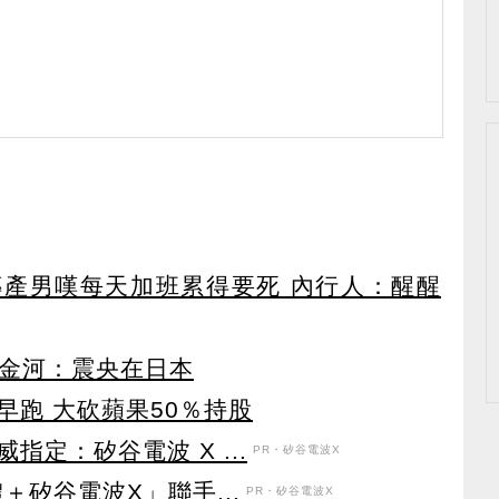
產男嘆每天加班累得要死 內行人：醒醒
謝金河：震央在日本
早跑 大砍蘋果50％持股
定：矽谷電波 X ...
PR・矽谷電波X
＋矽谷電波X」聯手...
PR・矽谷電波X