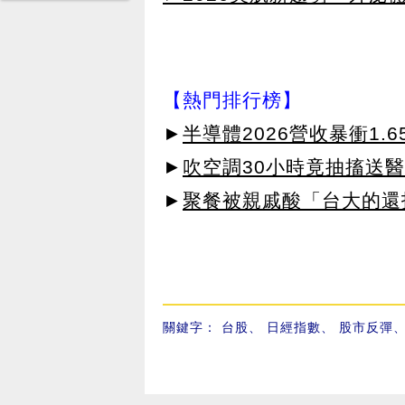
【熱門排行榜】
►
半導體2026營收暴衝1.
►
吹空調30小時竟抽搐送
►
聚餐被親戚酸「台大的還
關鍵字：
台股
、
日經指數
、
股市反彈