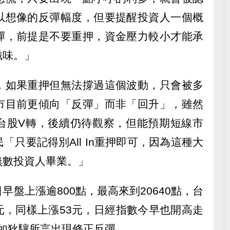
以想像的反彈幅度，但要提醒投資人一個概
彈，前提是不要重押，資金壓力較小才能承
滋味。」
，如果重押但無法撐過這個波動，只會被多
市目前更傾向「反彈」而非「回升」，雖然
台股V轉，後續仍待觀察，但能預期短線市
只要記得別All In重押即可，因為這種大
無數投資人畢業。」
盤上漲逾800點，最高來到20640點，台
8元，同樣上漲53元，日經指數今早也開高走
如狄驤所言出現修正反彈。