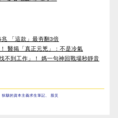
65兆 「這款」最夯翻3倍
醫！ 醫揭「真正元兇」：不是冷氣
找不到工作」！ 媽一句神回戰場秒靜音
、
狄驤的資本主義求生筆記
、
股災