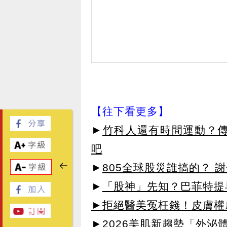
【往下看更多】
►
竹科人還有時間運動？傳
吧
►
805全球股災誰搞的？ 
►
「股神」先知？巴菲特提
►拒絕醫美冤枉錢！皮膚權威指
►2026美肌新趨勢「外泌體