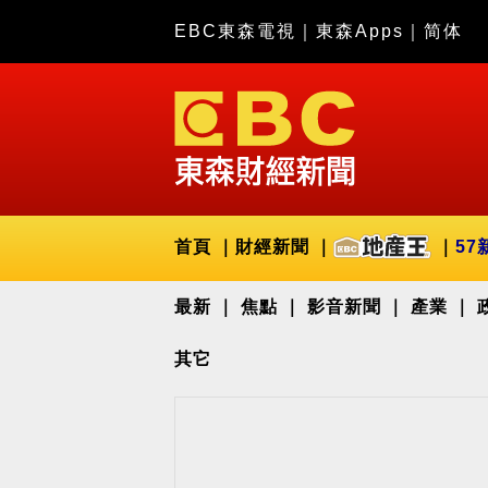
EBC東森電視
｜
東森Apps
｜
简体
首頁
財經新聞
57
最新
焦點
影音新聞
產業
其它