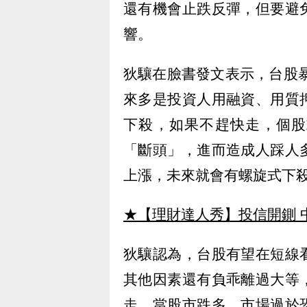
還有機會止跌反彈，但要避
響。
狄驤在臉書發文表示，台股暴
來多是投資人用融資、用質
下殺，如果不趕快走，個股
「斷頭」，進而造成人踩人
上漲，未來就會有螺旋式下
★【理財達人秀】投信開鍘 
狄驤認為，台股有望在短線
其他因素還有負乖離過大等
走，當股市跌多、市場過於