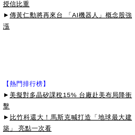
授信比重
►
傳黃仁勳將再來台 「AI機器人」概念股強
漲
【熱門排行榜】
►
美擬對多晶矽課稅15% 台廠赴美布局降衝
擊
►
比竹科還大！馬斯克喊打造「地球最大建
築」 亮點一次看