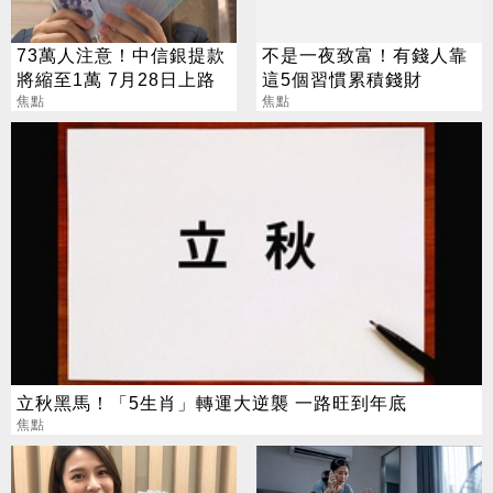
73萬人注意！中信銀提款
不是一夜致富！有錢人靠
將縮至1萬 7月28日上路
這5個習慣累積錢財
焦點
焦點
立秋黑馬！「5生肖」轉運大逆襲 一路旺到年底
焦點