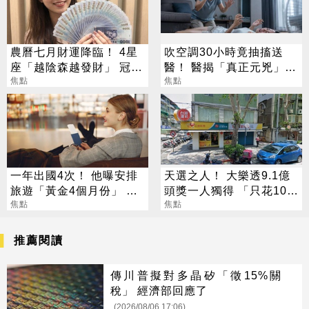
農曆七月財運降臨！ 4星
吹空調30小時竟抽搐送
座「越陰森越發財」 冠軍
醫！ 醫揭「真正元兇」：
賺到翻
焦點
不是冷氣
焦點
一年出國4次！ 他曝安排
天選之人！ 大樂透9.1億
旅遊「黃金4個月份」 卡
頭獎一人獨得 「只花100
對整年活在期待中
焦點
元」買法曝光
焦點
推薦閱讀
傳川普擬對多晶矽「徵15%關
稅」 經濟部回應了
(2026/08/06 17:06)