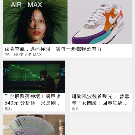
踩著空氣，邁向極限，讓每一步都輕盈有力
PR・NIKE AIR MAX
千金股跌落神壇！國巨收
緋聞風波後首曝光！ 曾馨
540元 分析師：只是剛開
瑩「女團級」回春狂練舞
始
焦點
郭董獨自公園散步
焦點