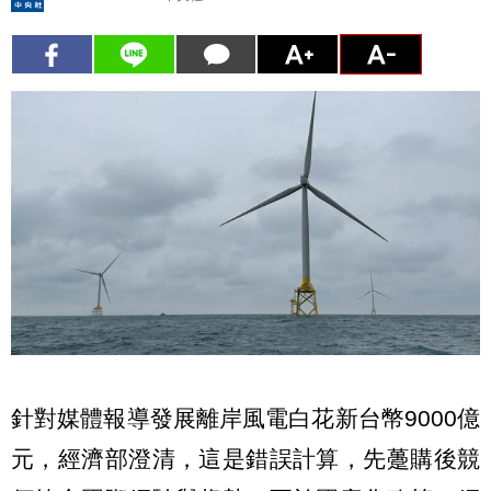
針對媒體報導發展離岸風電白花新台幣9000億
元，經濟部澄清，這是錯誤計算，先躉購後競