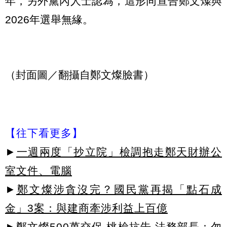
年，另外黨內人士認為，這形同宣告鄭文燦與
2026年選舉無緣。
（封面圖／翻攝自鄭文燦臉書）
【往下看更多】
►
一週兩度「抄立院」檢調抱走鄭天財辦公
室文件、電腦
►
鄭文燦涉貪沒完？國民黨再揭「點石成
金」3案：與建商牽涉利益上百億
►
鄭文燦500萬交保 桃檢抗告 法務部長：勿