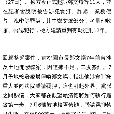
（27日）。檢方今正式起訴鄭文燦等11人，並
在記者會說明被告涉犯貪汙、詐欺、業務侵
占、洩密等罪嫌，其中鄭文燦部分，考量他收
賄、否認犯行，檢方建請重判有期徒刑12年。
回顧整起案件，前桃園市長鄭文燦7年前曾涉
及土地開發弊案，因證據不足，二度簽結。7
月份地檢署凌晨傳喚鄭文燦，指出他涉貪罪嫌
重大並向法院聲請羈押，這也引起外界、黨派
之間熱議，大家都在觀望賴清德將如何執行肅
貪第一步。7月6號被地檢署偵辦，聲請羈押禁