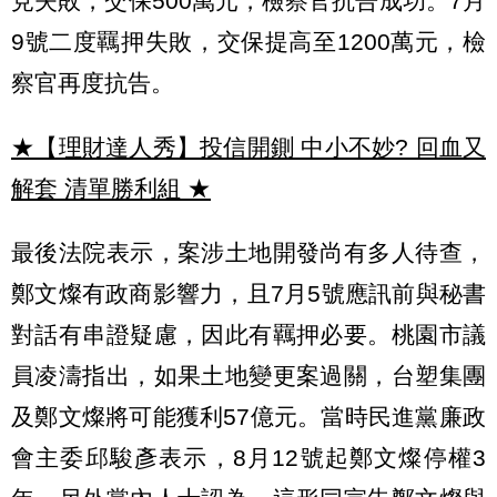
見失敗，交保500萬元，檢察官抗告成功。7月
9號二度羈押失敗，交保提高至1200萬元，檢
察官再度抗告。
★【理財達人秀】投信開鍘 中小不妙? 回血又
解套 清單勝利組
★
最後法院表示，案涉土地開發尚有多人待查，
鄭文燦有政商影響力，且7月5號應訊前與秘書
對話有串證疑慮，因此有羈押必要。桃園市議
員凌濤指出，如果土地變更案過關，台塑集團
及鄭文燦將可能獲利57億元。當時民進黨廉政
會主委邱駿彥表示，8月12號起鄭文燦停權3