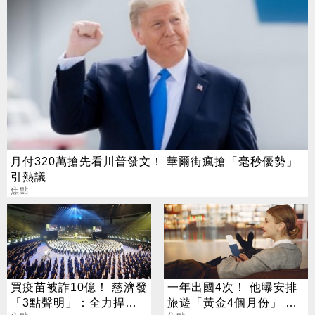
月付320萬搶先看川普發文！ 華爾街瘋搶「毫秒優勢」
引熱議
焦點
買疫苗被詐10億！ 慈濟發
一年出國4次！ 他曝安排
「3點聲明」：全力捍衛
旅遊「黃金4個月份」 卡