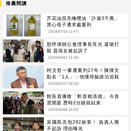
推薦閱讀
芥花油混充橄欖油「詐逾3千萬」
黑心母子遭求處重刑
(2026/07/14 12:47)
怒呼律師公會理事長耳光 還嗆打
殺 囂張女被起訴了
(2026/04/02 14:16)
柯文哲一審遭重判17年！陳揮文
點名「1人」：他懂得躲政治追殺
(2026/03/27 09:33)
館長直播嗆「斬首賴清德」 今首
度開庭 歷時2分鐘就結束
(2026/03/06 10:42)
富國島丟包292旅客！ 負責人獲
不起訴 理由曝光