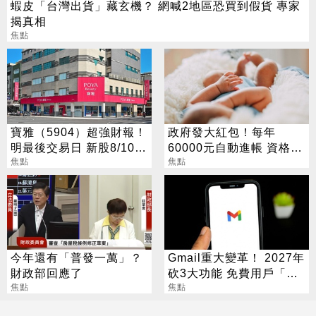
蝦皮「台灣出貨」藏玄機？ 網喊2地區恐買到假貨 專家
揭真相
焦點
寶雅（5904）超強財報！
政府發大紅包！每年
明最後交易日 新股8/10股
60000元自動進帳 資格一
價變十分之一
焦點
次看
焦點
今年還有「普發一萬」？
Gmail重大變革！ 2027年
財政部回應了
砍3大功能 免費用戶「這
焦點
好康」不能用了
焦點