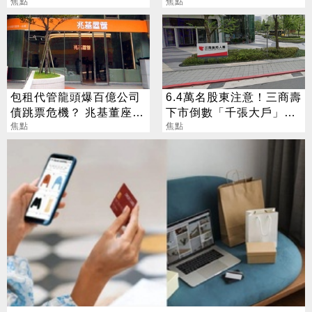
捐款人權益
焦點
對整年活在期待中
焦點
包租代管龍頭爆百億公司
6.4萬名股東注意！三商壽
債跳票危機？ 兆基董座急
下市倒數「千張大戶」還
閃辭
焦點
有245人
焦點