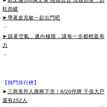
枉勿縱
►帶著皮克敏一起出門吧
PR
►踩著空氣，邁向極限，讓每一步都輕盈有
力
PR
【熱門排行榜】
►
三商美邦人壽將下市！8/20停牌 千張大戶
還有252人