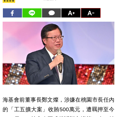
海基會前董事長鄭文燦，涉嫌在桃園市長任內
的「工五擴大案」收賄500萬元，遭羈押至今