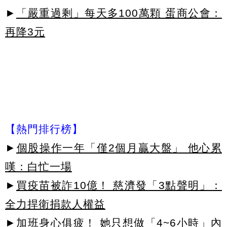
►
「嚴重過剩」每天多100萬顆 蛋商公會：
再降3元
【熱門排行榜】
►
個股操作一年「僅2個月贏大盤」 他心累
嘆：白忙一場
►
買疫苗被詐10億！ 慈濟發「3點聲明」：
全力捍衛捐款人權益
►
加班身心俱疲！ 她只想做「4~6小時」內