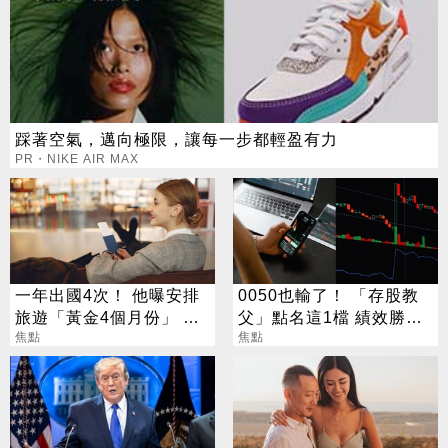
踩著空氣，邁向極限，讓每一步都輕盈有力
PR・NIKE AIR MAX
一年出國4次！ 他曝安排
0050也輸了！ 「存股教
旅遊「黃金4個月份」 卡
父」點名這1檔 績效勝出
對整年活在期待中
焦點
還更抗跌
焦點