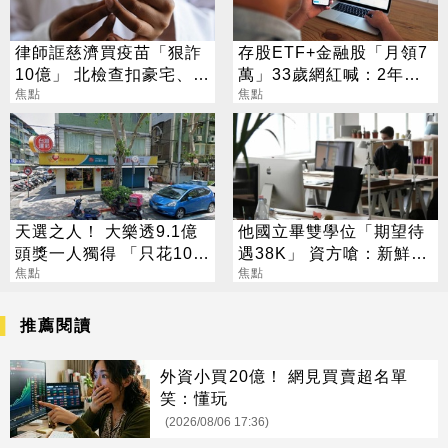
律師誆慈濟買疫苗「狠詐
存股ETF+金融股「月領7
10億」 北檢查扣豪宅、搜
萬」33歲網紅喊：2年內
出158公斤黃金
焦點
要退休
焦點
天選之人！ 大樂透9.1億
他國立畢雙學位「期望待
頭獎一人獨得 「只花100
遇38K」 資方嗆：新鮮人
元」買法曝光
焦點
怎麼可能
焦點
推薦閱讀
外資小買20億！ 網見買賣超名單
笑：懂玩
(2026/08/06 17:36)