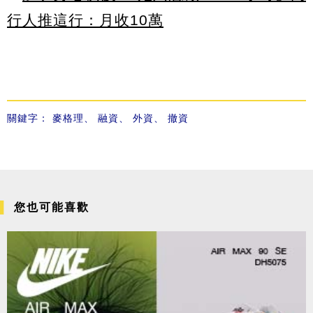
行人推這行：月收10萬
關鍵字：
麥格理
、
融資
、
外資
、
撤資
您也可能喜歡