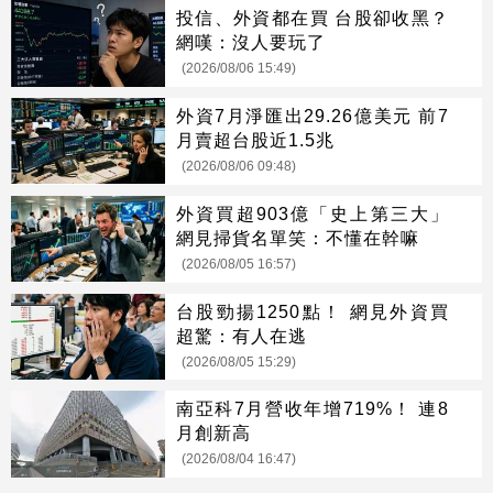
投信、外資都在買 台股卻收黑？
網嘆：沒人要玩了
(2026/08/06 15:49)
外資7月淨匯出29.26億美元 前7
月賣超台股近1.5兆
(2026/08/06 09:48)
外資買超903億「史上第三大」
網見掃貨名單笑：不懂在幹嘛
(2026/08/05 16:57)
台股勁揚1250點！ 網見外資買
超驚：有人在逃
(2026/08/05 15:29)
南亞科7月營收年增719%！ 連8
月創新高
(2026/08/04 16:47)