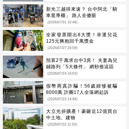
新光三越得來速？ 台中阿北「騎
車逛專櫃」 路人全傻眼
(2026/07/31 10:46)
全家發票開出8大獎！幸運兒花
125元爽抱回千萬獎金
(2026/07/27 16:59)
預算2千萬求台中3房！ 夫妻為兒
鋪路列「5大條件」 網秒推這區
(2026/07/24 16:03)
假幣商真詐騙！56歲婦慘被騙
8000萬 詐團17人全落網起訴
(2026/07/22 14:49)
大立光拚擴產！豪砸近12億買台
中土地、建物
(2026/07/22 11:54)