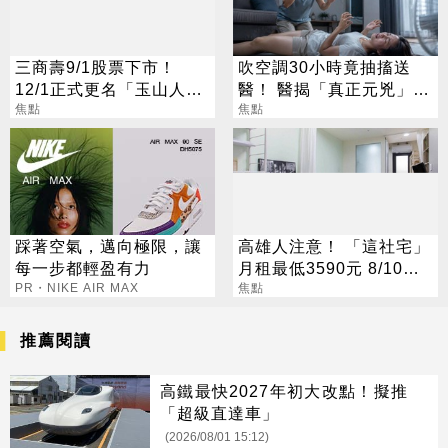
三商壽9/1股票下市！
吹空調30小時竟抽搐送
12/1正式更名「玉山人
醫！ 醫揭「真正元兇」：
壽」
焦點
不是冷氣
焦點
踩著空氣，邁向極限，讓
高雄人注意！ 「這社宅」
每一步都輕盈有力
月租最低3590元 8/10起
PR・NIKE AIR MAX
放申請
焦點
推薦閱讀
高鐵最快2027年初大改點！擬推
「超級直達車」
(2026/08/01 15:12)