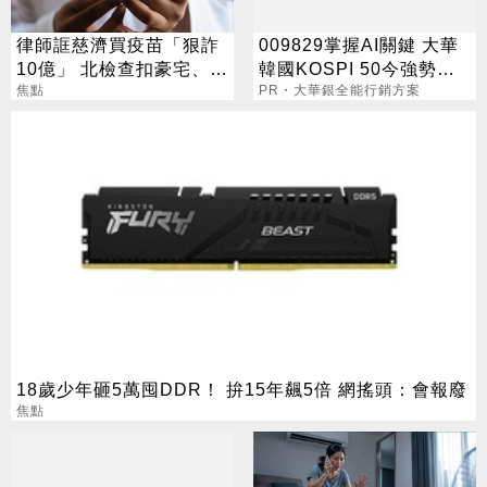
律師誆慈濟買疫苗「狠詐
009829掌握AI關鍵 大華
10億」 北檢查扣豪宅、搜
韓國KOSPI 50今強勢開
出158公斤黃金
焦點
募
PR・大華銀全能行銷方案
18歲少年砸5萬囤DDR！ 拚15年飆5倍 網搖頭：會報廢
焦點