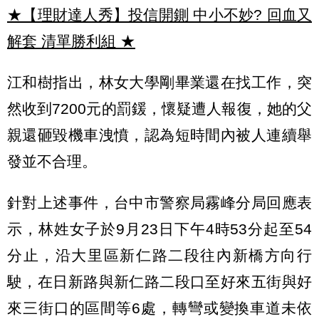
★【理財達人秀】投信開鍘 中小不妙? 回血又
解套 清單勝利組
★
江和樹指出，林女大學剛畢業還在找工作，突
然收到7200元的罰鍰，懷疑遭人報復，她的父
親還砸毀機車洩憤，認為短時間內被人連續舉
發並不合理。
針對上述事件，台中市警察局霧峰分局回應表
示，林姓女子於9月23日下午4時53分起至54
分止，沿大里區新仁路二段往內新橋方向行
駛，在日新路與新仁路二段口至好來五街與好
來三街口的區間等6處，轉彎或變換車道未依