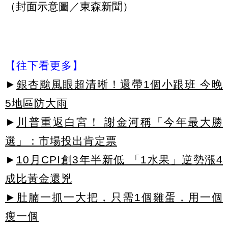
（封面示意圖／東森新聞）
【往下看更多】
►
銀杏颱風眼超清晰！還帶1個小跟班 今晚
5地區防大雨
►
川普重返白宮！ 謝金河稱「今年最大勝
選」：市場投出肯定票
►
10月CPI創3年半新低 「1水果」逆勢漲4
成比黃金還兇
►肚腩一抓一大把，只需1個雞蛋，用一個
瘦一個