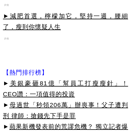
PR
►減肥首選，檸檬加它，堅持一週，腰細
了，瘦到你懷疑人生
PR
【熱門排行榜】
►
美銀豪砸81億「幫員工打瘦瘦針」！
CEO讚：一項值得的投資
►
母過世「秒領206萬」辦喪事！父子遭判
刑 律師：搶錢先下手是罪
►
蘋果新機發表前的荒謬危機？ 獨立記者爆