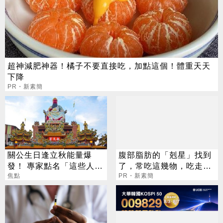
超神減肥神器！橘子不要直接吃，加點這個！體重天天
下降
PR・新素簡
關公生日逢立秋能量爆
腹部脂肪的「剋星」找到
發！ 專家點名「這些人」
了，常吃這幾物，吃走大
別亂拜
焦點
肚囊，瘦出小蠻腰
PR・新素簡