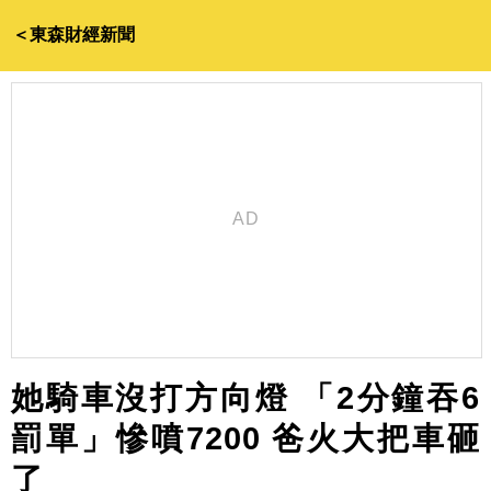
＜東森財經新聞
她騎車沒打方向燈 「2分鐘吞6
罰單」慘噴7200 爸火大把車砸
了