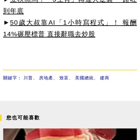
到年底
►
50歲大叔靠AI「1小時寫程式」！ 報酬
14%碾壓標普 直接辭職去炒股
關鍵字：
川普
、
房地產
、
致富
、
美國總統
、
建商
您也可能喜歡