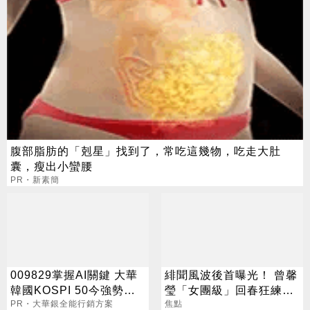
腹部脂肪的「剋星」找到了，常吃這幾物，吃走大肚
囊，瘦出小蠻腰
PR・新素簡
009829掌握AI關鍵 大華
緋聞風波後首曝光！ 曾馨
韓國KOSPI 50今強勢開
瑩「女團級」回春狂練舞
募
PR・大華銀全能行銷方案
郭董獨自公園散步
焦點