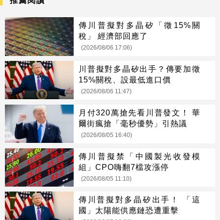
推薦閱讀
傳川普擬對多晶矽「徵15%關
稅」 經濟部回應了
(2026/08/06 17:06)
川普擬對多晶矽出手？傳要加徵
15%關稅、設最低進口價
(2026/08/06 11:47)
月付320萬搶先看川普發文！ 華
爾街瘋搶「毫秒優勢」引熱議
(2026/08/05 16:40)
傳川普擬禁「中國製光收發模
組」CPO嗨翻7檔攻漲停
(2026/08/05 11:10)
傳川普擬對多晶矽出手！ 「這
國」太陽能供應鏈恐遭重擊