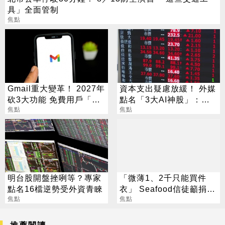
具」全面管制
焦點
Gmail重大變革！ 2027年
資本支出疑慮放緩！ 外媒
砍3大功能 免費用戶「這
點名「3大AI神股」：沒
好康」不能用了
焦點
它不行
焦點
明台股開盤挫咧等？專家
「微薄1、2千只能買件
點名16檔逆勢受外資青睞
衣」 Seafood信徒籲捐錢
焦點
紫衣募資全受害
焦點