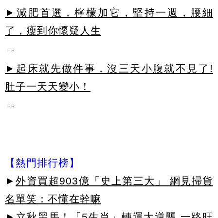
►減肥首選，檸檬加它，堅持一週，腰細
了，瘦到你懷疑人生
PR
►起床就先做件事，沒三天小腹就不見了!
肚子一天天變小！
PR
【熱門排行榜】
►
外資買超903億「史上第三大」 網見掃貨
名單笑：不懂在幹嘛
►
立秋黑馬！「5生肖」轉運大逆襲 一路旺