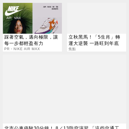
踩著空氣，邁向極限，讓
立秋黑馬！「5生肖」轉
每一步都輕盈有力
運大逆襲 一路旺到年底
PR・NIKE AIR MAX
焦點
北市公車停駛30分鐘！ 8／13防空演習 「這些交通工