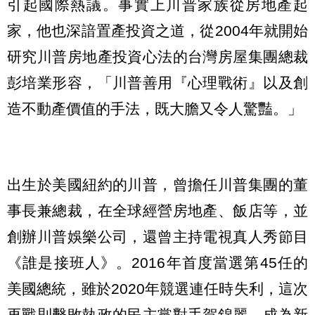
引起國際熱議。事實上川普家族從房地產起
家，他也深諳置產投資之道，從2004年就開始
研究川普房地產投資心法的台灣房屋集團總裁
彭培業形容，「川普善用『心理戰術』以及創
造不動產價值的手法，既大膽又令人驚豔。」
出生於美國紐約的川普，曾擔任川普集團的董
事長兼總裁，在全球經營房地產、飯店等，並
創辦川普娛樂公司，還曾主持電視真人秀節目
《誰是接班人》。2016年首度當選第45任的
美國總統，雖於2020年競選連任時失利，這次
再戰則擊敗執政的民主黨對手賀錦麗，成為新