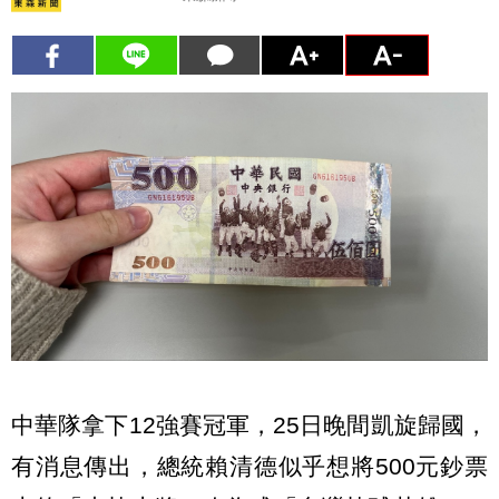
中華隊拿下12強賽冠軍，25日晚間凱旋歸國，
有消息傳出，總統賴清德似乎想將500元鈔票