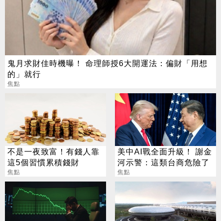
鬼月求財佳時機曝！ 命理師授6大開運法：偏財「用想
的」就行
焦點
不是一夜致富！有錢人靠
美中AI戰全面升級！ 謝金
這5個習慣累積錢財
河示警：這類台商危險了
焦點
焦點