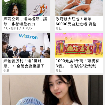
踩著空氣，邁向極限，讓
政府發大紅包！每年
每一步都輕盈有力
60000元自動進帳 資格一
PR・NIKE AIR MAX
次看
焦點
緯創發股利「連2度跳
1000元換1千萬「頭獎有
票」！ 金管會說重話了
3個」！台彩推2款刮刮樂
焦點
總獎金逾33億
焦點