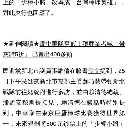
上的「少棒小將」改為成「台灣棒球英雄」，
對此央行也回應了。
★延伸閱讀★
慶中華隊奪冠！殯葬業者喊「骨
灰罈5折」 已賣出400多顆
民進黨新北市議員張維倩在臉書
發文
提到，25
日下午民進黨新北市黨部主委蘇巧慧帶領新北
戰隊前往總統府進行參訪，並由賴清德總統、
潘孟安秘書長接見，賴清德在談話時特別提
到，中華隊在東京巨蛋棒球比賽獲得世界第
一，未來規劃將500元鈔票上的「少棒小將」