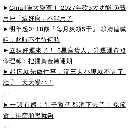
►
Gmail重大變革！ 2027年砍3大功能 免費
用戶「這好康」不能用了
►
明年起0~18歲「每月爽領5千」 賴清德喊
話：此時不生待何時
►
立秋好運來了！ 5星座貴人、升遷運齊發
命理師：把握黃金轉運期
►起床就先做件事，沒三天小腹就不見了!
肚子一天天變小！
PR
►一週有感！肚子整個都消下去了！免節
食，排空順暢就夠
PR