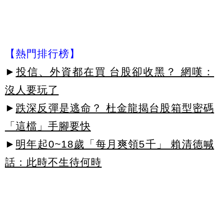
【熱門排行榜】
►
投信、外資都在買 台股卻收黑？ 網嘆：
沒人要玩了
►
跌深反彈是逃命？ 杜金龍揭台股箱型密碼
「這檔」手腳要快
►
明年起0~18歲「每月爽領5千」 賴清德喊
話：此時不生待何時