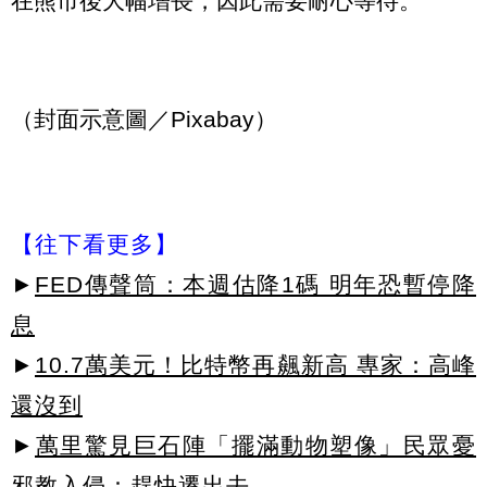
在熊市後大幅增長，因此需要耐心等待。
（封面示意圖／Pixabay）
【往下看更多】
►
FED傳聲筒：本週估降1碼 明年恐暫停降
息
►
10.7萬美元！比特幣再飆新高 專家：高峰
還沒到
►
萬里驚見巨石陣「擺滿動物塑像」民眾憂
邪教入侵：趕快遷出去