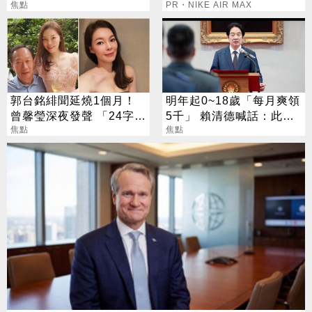
焦點
PR・NIKE AIR MAX
郭台銘緋聞延燒1個月！
明年起0~18歲「每月爽領
曾馨瑩深夜發聲 「24字」
5千」 賴清德喊話：此時
吐盡最心繫的事
焦點
不生待何時
焦點