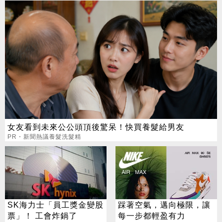
女友看到未來公公頭頂後驚呆！快買養髮給男友
PR・新聞熱議養髮洗髮精
SK海力士「員工獎金變股
踩著空氣，邁向極限，讓
票」！ 工會炸鍋了
每一步都輕盈有力