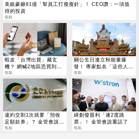
美銀豪砸81億「幫員工打瘦瘦針」！ CEO讚：一項值
得的投資
焦點
蝦皮「台灣出貨」藏玄
關公生日逢立秋能量爆
機？ 網喊2地區恐買到假
發！ 專家點名「這些人」
貨 專家揭真相
焦點
別亂拜
焦點
違約交割1次就要「預收
緯創發股利「連2度跳
足額款券」？ 金管會說話
票」！ 金管會說重話了
了
焦點
焦點