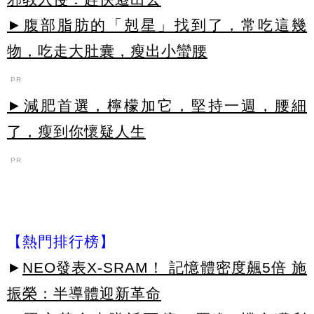
►腹部脂肪的「剋星」找到了，常吃這幾
物，吃走大肚囊，瘦出小蠻腰
PR
►減肥首選，檸檬加它，堅持一週，腰細
了，瘦到你懷疑人生
PR
【熱門排行榜】
►
NEO發表X-SRAM！ 記憶體密度飆5倍 施
振榮：半導體迎新革命