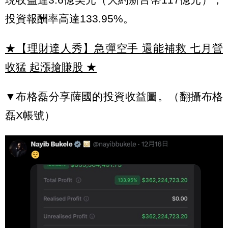
投資報酬率高達133.95%。
★【理財達人秀】急彈空手 還能補救 七月營
收猛 起漲搶賺股
★
▼布格磊分享薩國的投資收益圖。（翻攝布格
磊X帳號）