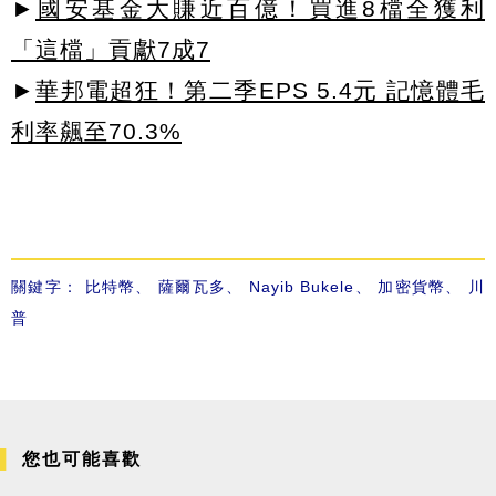
►
國安基金大賺近百億！買進8檔全獲利
「這檔」貢獻7成7
►
華邦電超狂！第二季EPS 5.4元 記憶體毛
利率飆至70.3%
關鍵字：
比特幣
、
薩爾瓦多
、
Nayib Bukele
、
加密貨幣
、
川
普
您也可能喜歡