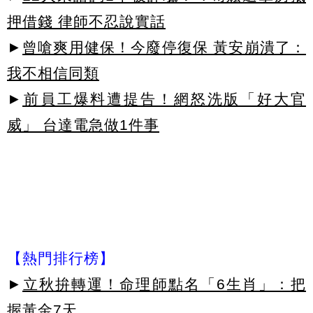
押借錢 律師不忍說實話
►
曾嗆爽用健保！今廢停復保 黃安崩潰了：
我不相信同類
►
前員工爆料遭提告！網怒洗版「好大官
威」 台達電急做1件事
【熱門排行榜】
►
立秋拚轉運！命理師點名「6生肖」：把
握黃金7天