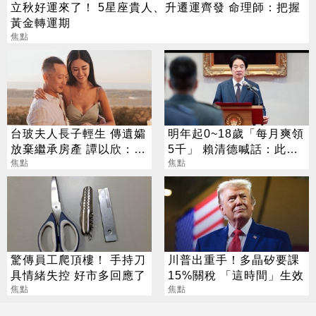
立秋好運來了！ 5星座貴人、升遷運齊發 命理師：把握
黃金轉運期
焦點
台玻夫人長子輕生 傳遺孀
明年起0~18歲「每月爽領
放棄繼承房產 譚以欣：不
5千」 賴清德喊話：此時
實內容二次傷害
焦點
不生待何時
焦點
驚傳員工爬頂樓！ 手持刀
川普出重手！多晶矽要課
具情緒失控 好市多回應了
15%關稅 「這時間」生效
焦點
焦點