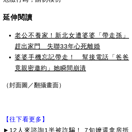
延伸閱讀
老公不養家！新北女遭婆婆「帶走孫」
趕出家門 失聯33年心死離婚
婆婆手機忘記帶走！ 幫接電話「爸爸
竟親密邀約」她瞬間崩潰
（封面圖／翻攝畫面）
【往下看更多】
►
12人來諮詢1半被詐騙！ 7旬嬤還拿房抵