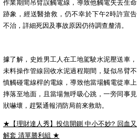
作業期間吊臂誤觸電線，導致他觸電失去生命
跡象，經送醫搶救，仍不幸於下午2時許宣告
不治，詳細死因及事故原因仍待調查釐清。
據了解，史姓男工人在工地駕駛水泥壓送車，
未料操作管線回收水泥過程期間，疑似吊臂不
慎觸碰電線桿的電線，導致他當場觸電從車上
摔落至地面，且當場無呼吸心跳，一旁同事見
狀嚇壞，趕緊通報消防局前來救助。
★【理財達人秀】投信開鍘 中小不妙? 回血又
解套 清單勝利組
★