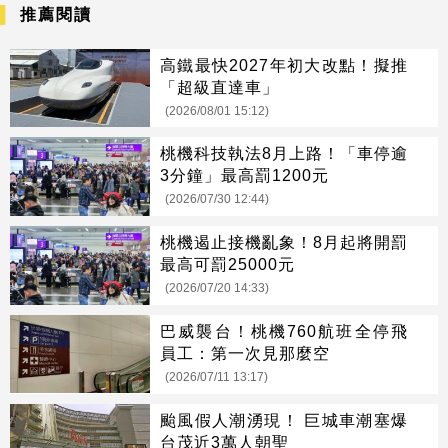
推薦閱讀
高鐵最快2027年初大改點！擬推
「超級直達車」
(2026/08/01 15:12)
桃機科技執法8月上路！「車停逾
3分鐘」最高罰1200元
(2026/07/30 12:44)
桃機遏止接機亂象！8月起將開罰
最高可罰25000元
(2026/07/20 14:33)
巴威襲台！桃機760航班全停飛
員工：第一次見那麼空
(2026/07/11 13:17)
颱風假人潮湧現！ 巨城車潮塞爆
台茂近3萬人朝聖