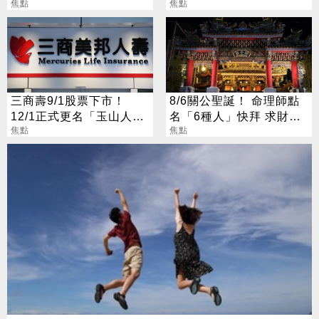
焦點
別亂拜
焦點
三商壽9/1股票下市！
8/6關公聖誕！ 命理師點
12/1正式更名「玉山人
名「6種人」快拜 求財求
壽」
焦點
職保平安
焦點