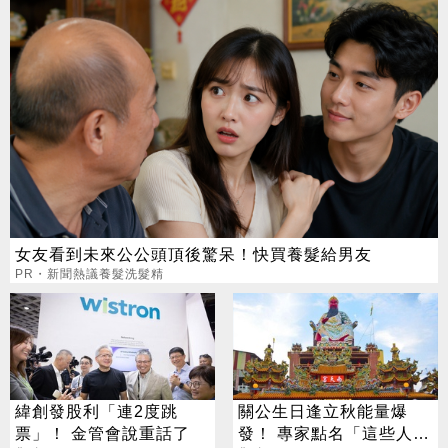
女友看到未來公公頭頂後驚呆！快買養髮給男友
PR・新聞熱議養髮洗髮精
緯創發股利「連2度跳
關公生日逢立秋能量爆
票」！ 金管會說重話了
發！ 專家點名「這些人」