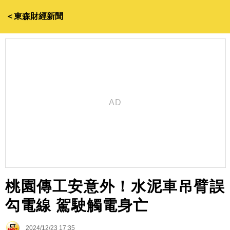
＜東森財經新聞
桃園傳工安意外！水泥車吊臂誤
勾電線 駕駛觸電身亡
2024/12/23 17:35