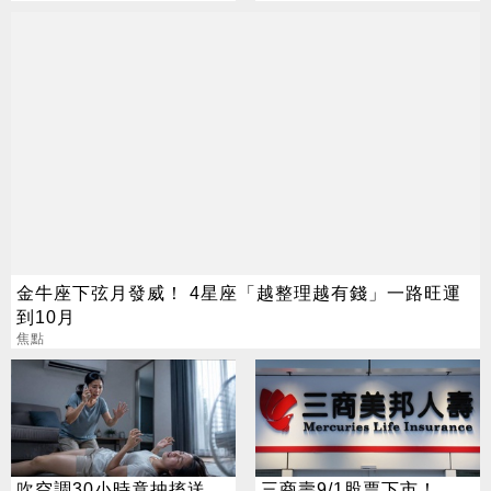
金牛座下弦月發威！ 4星座「越整理越有錢」一路旺運
到10月
焦點
吹空調30小時竟抽搐送
三商壽9/1股票下市！