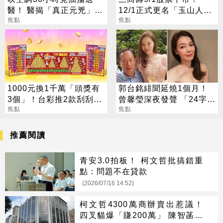
醫！ 醫揭「真正元兇」：
12/1正式更名「玉山人
不是冷氣
焦點
壽」
焦點
1000元換1千萬「頭獎有
郭台銘緋聞延燒1個月！
3個」！台彩推2款刮刮樂
曾馨瑩深夜發聲 「24字」
總獎金逾33億
焦點
吐盡最心繫的事
焦點
推薦閱讀
青安3.0拍板！ 柯文哲批搞錯重
點：問題不在貸款
(2026/07/16 14:52)
柯文哲4300萬商辦賣出惹議！
四叉貓爆「賺200萬」 陳智菡回