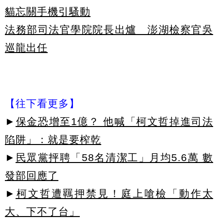
貓忘關手機引騷動
法務部司法官學院院長出爐 澎湖檢察官吳
巡龍出任
【往下看更多】
►
保金恐增至1億？ 他喊「柯文哲掉進司法
陷阱」：就是要榨乾
►
民眾黨抨聘「58名清潔工」月均5.6萬 數
發部回應了
►
柯文哲遭羈押禁見！庭上嗆檢「動作太
大、下不了台」