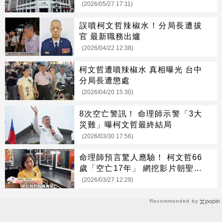
應了
(2026/05/27 17:11)
誤噴柯文哲辣椒水！分局長遭拔
官 最新職務出爐
(2026/04/22 12:38)
柯文哲遭噴辣椒水 真相曝光 台中
分局長遭懲處
(2026/04/20 15:30)
8次空亡警訊！ 命理師示警「3大
災難」曝柯文哲最終結局
(2026/03/30 17:56)
命理師預言驚人應驗！ 柯文哲66
歲「空亡17年」 網挖影片朝聖：
準到發毛
(2026/03/27 12:29)
Recommended by