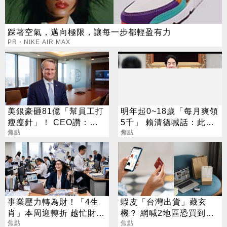
踩著空氣，邁向極限，讓每一步都輕盈有力
PR・NIKE AIR MAX
美銀豪砸81億「幫員工打
明年起0~18歲「每月爽領
瘦瘦針」！ CEO讚：一
5千」 賴清德喊話：此時
項值得的投資
焦點
不生待何時
焦點
事業壓力轉為財！「4生
蝦皮「台灣出貨」藏玄
肖」本周迎轉折 越忙財運
機？ 網喊2地區恐買到假
越旺
焦點
貨 專家揭真相
焦點