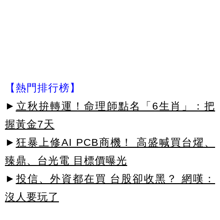
【熱門排行榜】
►
立秋拚轉運！命理師點名「6生肖」：把
握黃金7天
►
狂暴上修AI PCB商機！ 高盛喊買台燿、
臻鼎、台光電 目標價曝光
►
投信、外資都在買 台股卻收黑？ 網嘆：
沒人要玩了