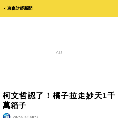
＜東森財經新聞
柯文哲認了！橘子拉走妙天1千
萬箱子
2025/01/03 08:57