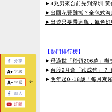
►
4兆男來台前先到深圳 
►出國花費難抓？全包式海島
►出遊只要帶這瓶，氣色好
【熱門排行榜】
►
母過世「秒領206萬」
►
台股9月會「跌成狗」？
►
明年起0~18歲「每月爽