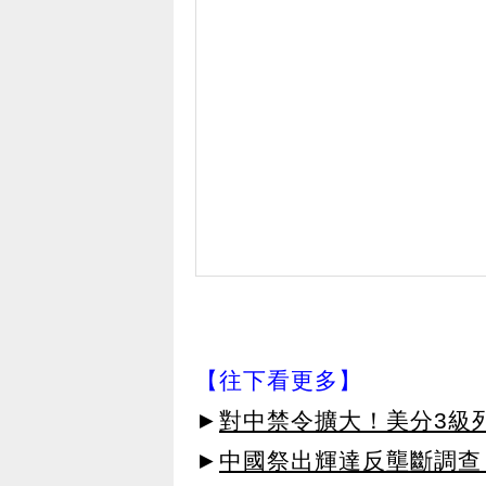
【往下看更多】
►
對中禁令擴大！美分3級列
►
中國祭出輝達反壟斷調查