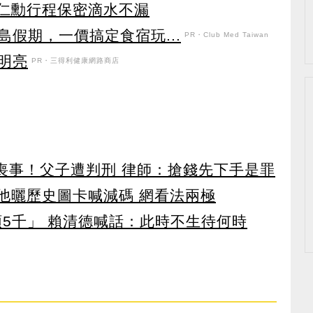
黃仁勳行程保密滴水不漏
假期，一價搞定食宿玩...
PR・Club Med Taiwan
明亮
PR・三得利健康網路商店
辦喪事！父子遭判刑 律師：搶錢先下手是罪
 他曬歷史圖卡喊減碼 網看法兩極
領5千」 賴清德喊話：此時不生待何時