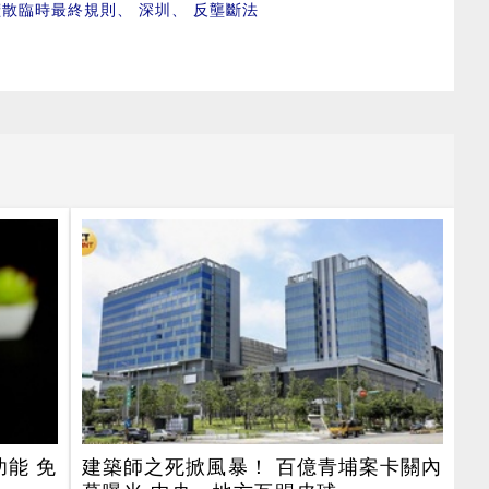
擴散臨時最終規則
、
深圳
、
反壟斷法
功能 免
建築師之死掀風暴！ 百億青埔案卡關內