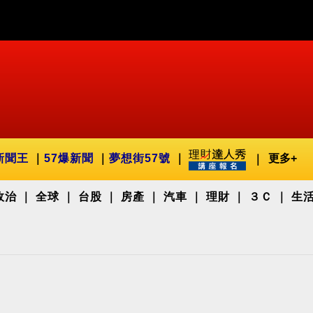
新聞王
57爆新聞
夢想街57號
更多+
政治
全球
台股
房產
汽車
理財
３Ｃ
生