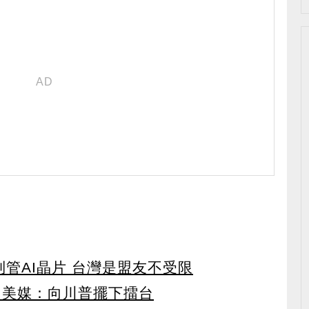
管AI晶片 台灣是盟友不受限
 美媒：向川普擺下擂台