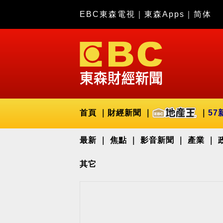
EBC東森電視
｜
東森Apps
｜
简体
首頁
財經新聞
57
最新
焦點
影音新聞
產業
其它