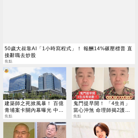
50歲大叔靠AI「1小時寫程式」！ 報酬14%碾壓標普 直
接辭職去炒股
焦點
建築師之死掀風暴！ 百億
鬼門提早開！ 「4生肖」
青埔案卡關內幕曝光 中
當心沖煞 命理師揭2護身
央、地方互踢皮球
焦點
法寶
焦點