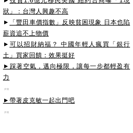
►
投資1.6億元移民美國 紐約台商曝「1現
狀」：台灣人興趣不高
►
「豐田車價指數」反映貧困現象 日本也陷
薪資追不上物價
►
可以招財納福？ 中國年輕人瘋買「銀行
土」買家回饋：效果挺好
►踩著空氣，邁向極限，讓每一步都輕盈有
力
PR
►帶著皮克敏一起出門吧
PR