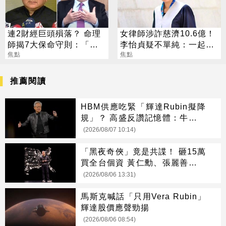
連2財經巨頭殞落？ 命理
女律師涉詐慈濟10.6億！
師揭7大保命守則：「這
李怡貞疑不單純：一起洗
類人」今明年要當心！
焦點
錢？
焦點
推薦閱讀
HBM供應吃緊「輝達Rubin擬降
規」？ 高盛反讚記憶體：牛市才
開始
(2026/08/07 10:14)
「黑夜奇俠」竟是共諜！ 砸15萬
買全台個資 黃仁勳、張麗善也受
害
(2026/08/06 13:31)
馬斯克喊話「只用Vera Rubin」
輝達股價應聲勁揚
(2026/08/06 08:54)