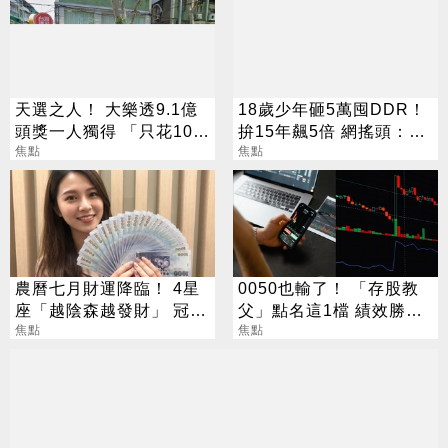
天選之人！ 大樂透9.1億
18歲少年砸5萬囤DDR！
頭獎一人獨得 「只花100
拚15年飆5倍 網搖頭：會
元」買法曝光
焦點
報廢
焦點
農曆七月財運降臨！ 4星
0050也輸了！ 「存股教
座「越陰森越發財」 冠軍
父」點名這1檔 績效勝出
賺到翻
焦點
還更抗跌
焦點