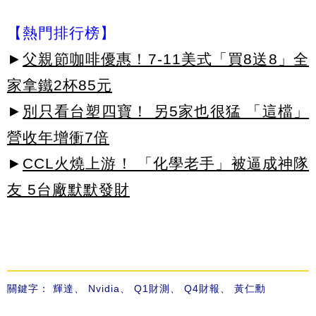
【熱門排行榜】
►
父親節咖啡優惠！7-11美式「買8送8」全
家拿鐵2杯85元
►
別只看台塑四寶！ 另5家也很猛 「這檔」
營收年增衝7倍
►
CCL火燒上游！ 「化學老手」被逼成神隊
友 5台廠默默發財
關鍵字：
輝達
、
Nvidia
、
Q1財測
、
Q4財報
、
黃仁勳