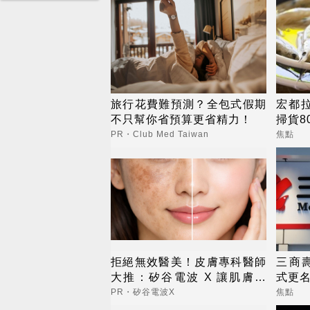
旅行花費難預測？全包式假期
宏都
不只幫你省預算更省精力！
掃貨8
PR・Club Med Taiwan
焦點
拒絕無效醫美！皮膚專科醫師
三商壽
大推：矽谷電波 X 讓肌膚由
式更
內而外更強韌
PR・矽谷電波X
焦點