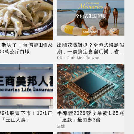
拉斯哭了！台灣挺1國家
出國花費難抓？全包式海島假
00萬公斤白蝦
期，一價搞定食宿玩樂，省錢
更省心！
PR・Club Med Taiwan
9/1股票下市！12/1正
半導體2026營收暴衝1.65兆
名「玉山人壽」
「這款」最夯翻3倍
焦點