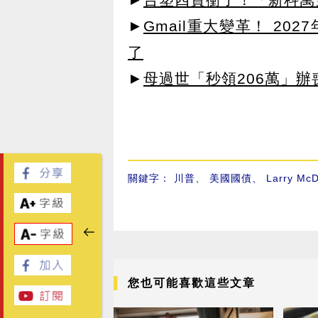
►
Gmail重大變革！ 20
了
►
母過世「秒領206萬」
關鍵字：
川普
、
美國國債
、
Larry Mc
您也可能喜歡這些文章