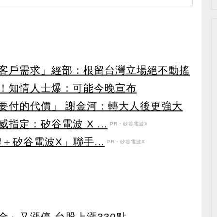
客戶需求」經部：根留台灣立場絕不動搖
！知情人士爆：可能今晚宣布
要付的代價」 謝金河：轉大人後更強大
定：矽谷電波 X ...
PR・矽谷電波X
＋矽谷電波X」聯手...
PR・矽谷電波X
」又漲停 台股上漲330點