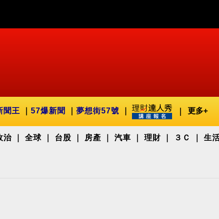
新聞王
57爆新聞
夢想街57號
更多+
政治
全球
台股
房產
汽車
理財
３Ｃ
生