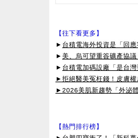
【往下看更多】
►
台積電海外投資是「回應
►
美、烏可望重簽礦產協議
►
台積電加碼設廠「是台灣
►拒絕醫美冤枉錢！皮膚權威指
►2026美肌新趨勢「外泌體
【熱門排行榜】
►
台塑四寶衝了！「新科萬金