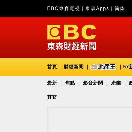
EBC東森電視
｜
東森Apps
｜
简体
首頁
財經新聞
57
最新
焦點
影音新聞
產業
其它