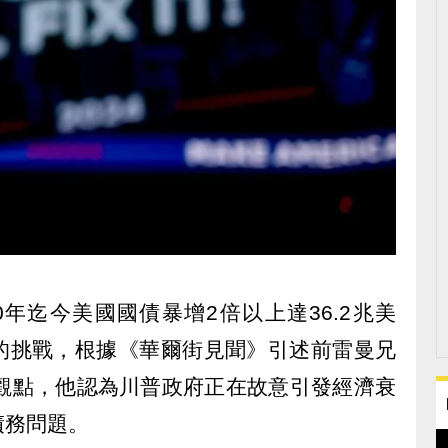
0年迄今美國國債暴增2倍以上達36.2兆美
的挑戰，根據《華爾街見聞》引述前雷曼兄
ald的觀點，他認為川普政府正在故意引發經濟衰
債務問題。