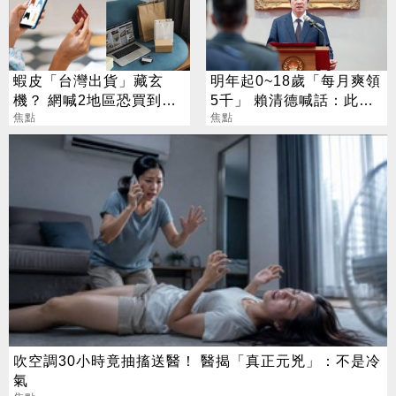
蝦皮「台灣出貨」藏玄
明年起0~18歲「每月爽領
機？ 網喊2地區恐買到假
5千」 賴清德喊話：此時
貨 專家揭真相
焦點
不生待何時
焦點
吹空調30小時竟抽搐送醫！ 醫揭「真正元兇」：不是冷
氣