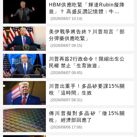
HBM供應吃緊「輝達Rubin擬降
規」？ 高盛反讚記憶體：牛市才
開始
(2026/08/07 10:14)
美伊戰爭將告終？川普坦言「部
分彈藥供應吃緊」
(2026/08/07 09:15)
川普再簽2行政命令！限縮出生公
民權 禁止「生育旅遊」
(2026/08/07 08:45)
川普出重手！多晶矽要課15%關
稅 「這時間」生效
(2026/08/07 08:31)
傳川普擬對多晶矽「徵15%關
稅」 經濟部回應了
(2026/08/06 17:06)