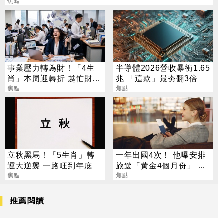
焦點
事業壓力轉為財！「4生
半導體2026營收暴衝1.65
肖」本周迎轉折 越忙財運
兆 「這款」最夯翻3倍
越旺
焦點
焦點
立秋黑馬！「5生肖」轉
一年出國4次！ 他曝安排
運大逆襲 一路旺到年底
旅遊「黃金4個月份」 卡
焦點
對整年活在期待中
焦點
推薦閱讀