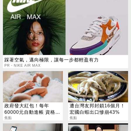
踩著空氣，邁向極限，讓每一步都輕盈有力
PR・NIKE AIR MAX
政府發大紅包！每年
遭台灣友邦封鎖16個月！
60000元自動進帳 資格一
宏國白蝦出口慘崩43%
次看
焦點
焦點