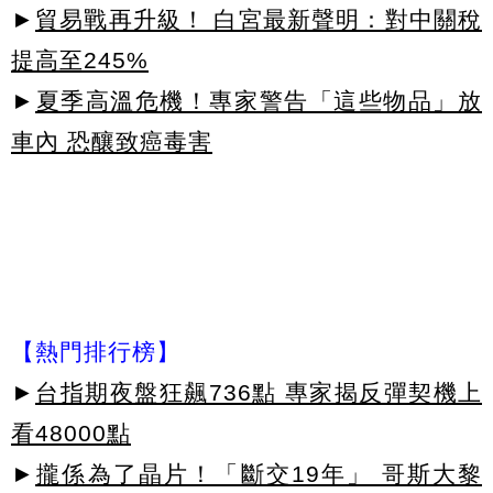
►
貿易戰再升級！ 白宮最新聲明：對中關稅
提高至245%
►
夏季高溫危機！專家警告「這些物品」放
車內 恐釀致癌毒害
【熱門排行榜】
►
台指期夜盤狂飆736點 專家揭反彈契機上
看48000點
►
攏係為了晶片！「斷交19年」 哥斯大黎